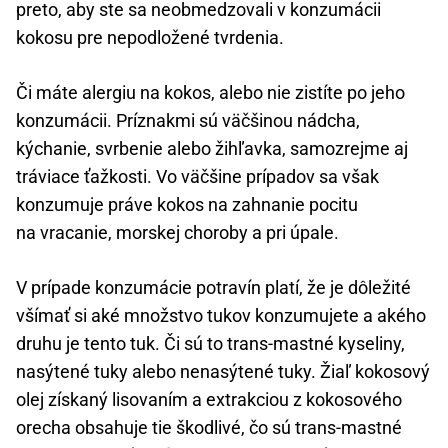
preto, aby ste sa neobmedzovali v konzumácii
kokosu pre nepodložené tvrdenia.
Či máte alergiu na kokos, alebo nie zistíte po jeho
konzumácii. Príznakmi sú väčšinou nádcha,
kýchanie, svrbenie alebo žihľavka, samozrejme aj
tráviace ťažkosti. Vo väčšine prípadov sa však
konzumuje práve kokos na zahnanie pocitu
na vracanie, morskej choroby a pri úpale.
V prípade konzumácie potravín platí, že je dôležité
všímať si aké množstvo tukov konzumujete a akého
druhu je tento tuk. Či sú to trans-mastné kyseliny,
nasýtené tuky alebo nenasýtené tuky. Žiaľ kokosový
olej získaný lisovaním a extrakciou z kokosového
orecha obsahuje tie škodlivé, čo sú trans-mastné