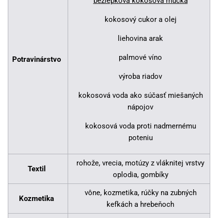
bezlepková kokosová múčka
kokosový cukor a olej
liehovina arak
palmové víno
Potravinárstvo
výroba riadov
kokosová voda ako súčasť miešaných
nápojov
kokosová voda proti nadmernému
poteniu
rohože, vrecia, motúzy z vláknitej vrstvy
Textil
oplodia, gombíky
vône, kozmetika, rúčky na zubných
Kozmetika
kefkách a hrebeňoch