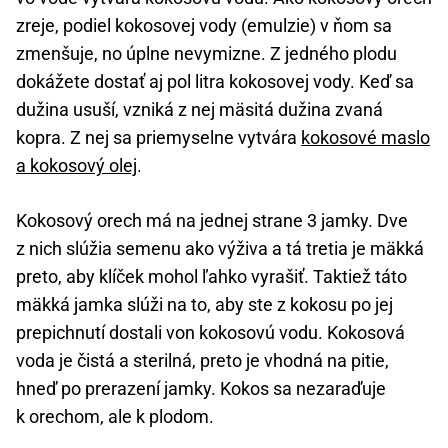
zreje, podiel kokosovej vody (emulzie) v ňom sa
zmenšuje, no úplne nevymizne. Z jedného plodu
dokážete dostať aj pol litra kokosovej vody. Keď sa
dužina usuší, vzniká z nej mäsitá dužina zvaná
kopra. Z nej sa priemyselne vytvára
kokosové maslo
a kokosový olej
.
Kokosový orech má na jednej strane 3 jamky. Dve
z nich slúžia semenu ako výživa a tá tretia je mäkká
preto, aby klíček mohol ľahko vyrašiť. Taktiež táto
mäkká jamka slúži na to, aby ste z kokosu po jej
prepichnutí dostali von kokosovú vodu. Kokosová
voda je čistá a sterilná, preto je vhodná na pitie,
hneď po prerazení jamky. Kokos sa nezaraďuje
k orechom, ale k plodom.