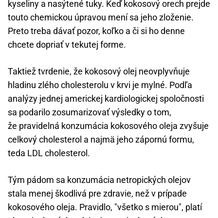
kyseliny a nasýtené tuky. Keď kokosový orech prejde
touto chemickou úpravou mení sa jeho zloženie.
Preto treba dávať pozor, koľko a či si ho denne
chcete dopriať v tekutej forme.
Taktiež tvrdenie, že kokosový olej neovplyvňuje
hladinu zlého cholesterolu v krvi je mylné. Podľa
analýzy jednej americkej kardiologickej spoločnosti
sa podarilo zosumarizovať výsledky o tom,
že pravidelná konzumácia kokosového oleja zvyšuje
celkový cholesterol a najmä jeho zápornú formu,
teda LDL cholesterol.
Tým pádom sa konzumácia netropických olejov
stala menej škodlivá pre zdravie, než v prípade
kokosového oleja. Pravidlo, "všetko s mierou", platí