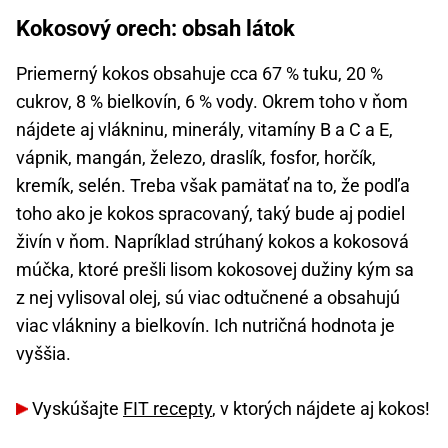
Kokosový orech: obsah látok
Priemerný kokos obsahuje cca 67 % tuku, 20 %
cukrov, 8 % bielkovín, 6 % vody. Okrem toho v ňom
nájdete aj vlákninu, minerály, vitamíny B a C a E,
vápnik, mangán, železo, draslík, fosfor, horčík,
kremík, selén. Treba však pamätať na to, že podľa
toho ako je kokos spracovaný, taký bude aj podiel
živín v ňom. Napríklad strúhaný kokos a kokosová
múčka, ktoré prešli lisom kokosovej dužiny kým sa
z nej vylisoval olej, sú viac odtučnené a obsahujú
viac vlákniny a bielkovín. Ich nutričná hodnota je
vyššia.
Vyskúšajte
FIT recepty
, v ktorých nájdete aj kokos!