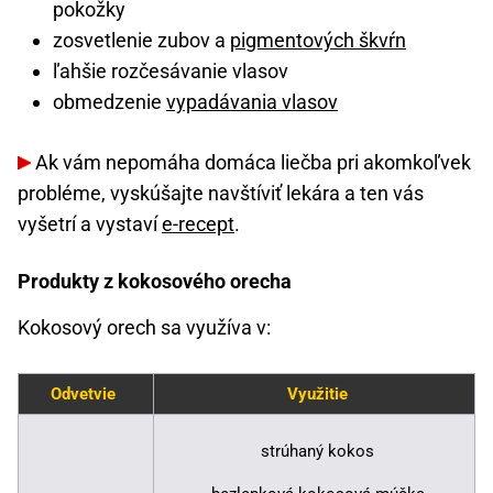
pokožky
zosvetlenie zubov a
pigmentových škvŕn
ľahšie rozčesávanie vlasov
obmedzenie
vypadávania vlasov
Ak vám nepomáha domáca liečba pri akomkoľvek
probléme, vyskúšajte navštíviť lekára a ten vás
vyšetrí a vystaví
e-recept
.
Produkty z kokosového orecha
Kokosový orech sa využíva v:
Odvetvie
Využitie
strúhaný kokos