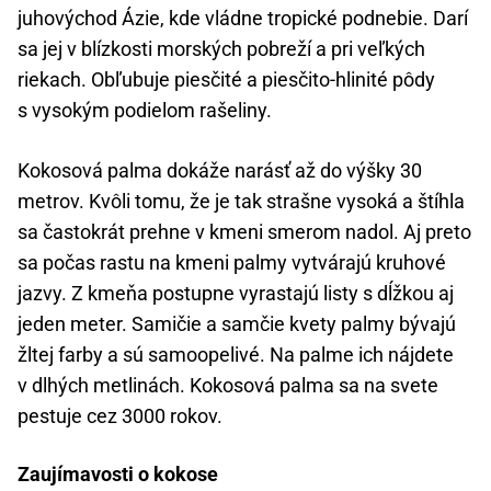
juhovýchod Ázie, kde vládne tropické podnebie. Darí
sa jej v blízkosti morských pobreží a pri veľkých
riekach. Obľubuje piesčité a piesčito-hlinité pôdy
s vysokým podielom rašeliny.
Kokosová palma dokáže narásť až do výšky 30
metrov. Kvôli tomu, že je tak strašne vysoká a štíhla
sa častokrát prehne v kmeni smerom nadol. Aj preto
sa počas rastu na kmeni palmy vytvárajú kruhové
jazvy. Z kmeňa postupne vyrastajú listy s dĺžkou aj
jeden meter. Samičie a samčie kvety palmy bývajú
žltej farby a sú samoopelivé. Na palme ich nájdete
v dlhých metlinách. Kokosová palma sa na svete
pestuje cez 3000 rokov.
Zaujímavosti o kokose