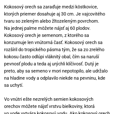
Kokosový orech sa zaraďuje medzi kôstkovice,
ktorých priemer dosahuje aj 30 cm. Je vajcovitého
tvaru so zeleným alebo žltozeleným povrchom.
Na jednej palme môžete nájsť aj 60 plodov.
Kokosový orech je semenom, z ktorého sa
konzumuje len vnútorná časť. Kokosový orech sa
rozšíril do tropického pásma tým, že sa zo zrelého
kokosu často odlúpi vláknitý obal, čím sa naruší
pevnosť plodu a teda aj urýchli klíčivosť. Dutý je
preto, aby sa semeno v mori nepotopilo, ale udržalo
na hladine vody a odplavilo niekde na pevninu, kde
sa uchytí.
Vo vnútri ešte nezrelých semien kokosových
orechov môžete nájsť vrstvu bielkoviny, ktorá
vo vode vytvára kokosovú vodu. Ako kokosový orech