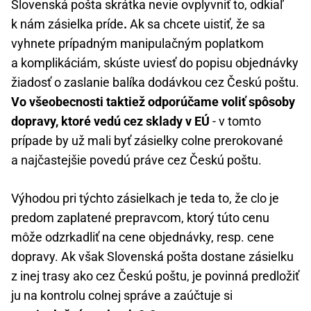
Slovenská pošta skrátka nevie ovplyvniť to, odkiaľ
k nám zásielka príde
.
Ak sa chcete uistiť, že sa
vyhnete prípadným manipulačným poplatkom
a komplikáciám, skúste uviesť do popisu objednávky
žiadosť o zaslanie balíka dodávkou cez Českú poštu.
Vo všeobecnosti taktiež odporúčame voliť spôsoby
dopravy, ktoré vedú cez sklady v EÚ
- v tomto
prípade by už mali byť zásielky colne prerokované
a najčastejšie povedú práve cez Českú poštu.
Výhodou pri týchto zásielkach je teda to, že clo je
predom zaplatené prepravcom, ktorý túto cenu
môže odzrkadliť na cene objednávky, resp. cene
dopravy. Ak však Slovenská pošta dostane zásielku
z inej trasy ako cez Českú poštu, je povinná predložiť
ju na kontrolu colnej správe a zaúčtuje si