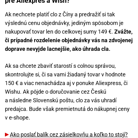
pre Aliexpres a Wish?
Ak nechcete platiť clo z Číny a predražiť si tak
výslednú cenu objednávky, jediným spôsobom je
nakupovať tovar len do celkovej sumy 149 €.
Zvážte,
či prípadné rozdelenie objednávky vás na zdvojenej
doprave nevyjde lacnejšie, ako úhrada cla.
Ak sa chcete zbaviť starostí s colnou správou,
skontrolujte si, či sa vami žiadaný tovar v hodnote
150 € a viac nenachádza aj v ponuke Aliexpress, či
Wishu. Ak pôjde o doručovanie cez Českú
a následne Slovenskú poštu, clo za vás uhradí
predajca. Bude však premietnutá do nákupnej ceny
v e-shope.
Ako poslať balík cez zásielkovňu a koľko to stojí?