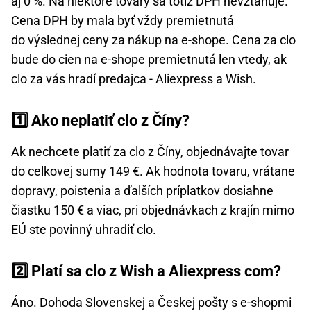
aj 0 %. Na niektoré tovary sa totiž DPH nevzťahuje.
Cena DPH by mala byť vždy premietnutá
do výslednej ceny za nákup na e-shope. Cena za clo
bude do cien na e-shope premietnutá len vtedy, ak
clo za vás hradí predajca - Aliexpress a Wish.
1️⃣ Ako neplatiť clo z Číny?
Ak nechcete platiť za clo z Číny, objednávajte tovar
do celkovej sumy 149 €. Ak hodnota tovaru, vrátane
dopravy, poistenia a ďalších príplatkov dosiahne
čiastku 150 € a viac, pri objednávkach z krajín mimo
EÚ ste povinný uhradiť clo.
2️⃣ Platí sa clo z Wish a Aliexpress com?
Áno. Dohoda Slovenskej a Českej pošty s e-shopmi