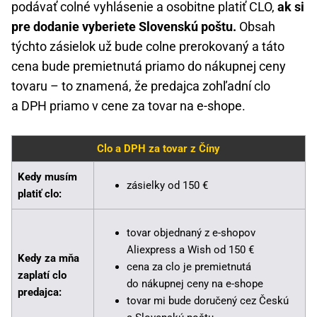
podávať colné vyhlásenie a osobitne platiť CLO,
ak si
pre dodanie vyberiete Slovenskú poštu.
Obsah
týchto zásielok už bude colne prerokovaný a táto
cena bude premietnutá priamo do nákupnej ceny
tovaru – to znamená, že predajca zohľadní clo
a DPH priamo v cene za tovar na e-shope.
Clo a DPH za tovar z Číny
Kedy musím
zásielky od 150 €
platiť clo:
tovar objednaný z e-shopov
Aliexpress a Wish od 150 €
Kedy za mňa
cena za clo je premietnutá
zaplatí clo
do nákupnej ceny na e-shope
predajca:
tovar mi bude doručený cez Českú