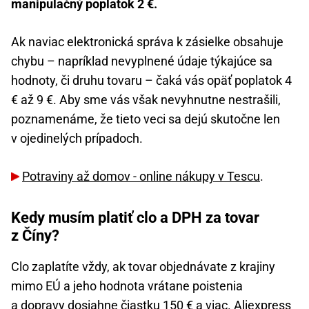
manipulačný poplatok 2 €.
Ak naviac elektronická správa k zásielke obsahuje
chybu – napríklad nevyplnené údaje týkajúce sa
hodnoty, či druhu tovaru – čaká vás opäť poplatok 4
€ až 9 €. Aby sme vás však nevyhnutne nestrašili,
poznamenáme, že tieto veci sa dejú skutočne len
v ojedinelých prípadoch.
Potraviny až domov - online nákupy v Tescu
.
Kedy musím platiť clo a DPH za tovar
z Číny?
Clo zaplatíte vždy, ak tovar objednávate z krajiny
mimo EÚ a jeho hodnota vrátane poistenia
a dopravy dosiahne čiastku 150 € a viac. Aliexpress