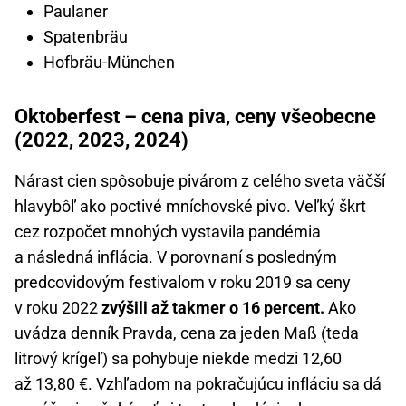
Paulaner
Spatenbräu
Hofbräu-München
Oktoberfest – cena piva, ceny všeobecne
(2022, 2023, 2024)
Nárast cien spôsobuje pivárom z celého sveta väčší
hlavybôľ ako poctivé mníchovské pivo. Veľký škrt
cez rozpočet mnohých vystavila pandémia
a následná inflácia. V porovnaní s posledným
predcovidovým festivalom v roku 2019 sa ceny
v roku 2022
zvýšili až takmer o 16 percent.
Ako
uvádza denník Pravda, cena za jeden Maß (teda
litrový krígeľ) sa pohybuje niekde medzi 12,60
až 13,80 €. Vzhľadom na pokračujúcu infláciu sa dá