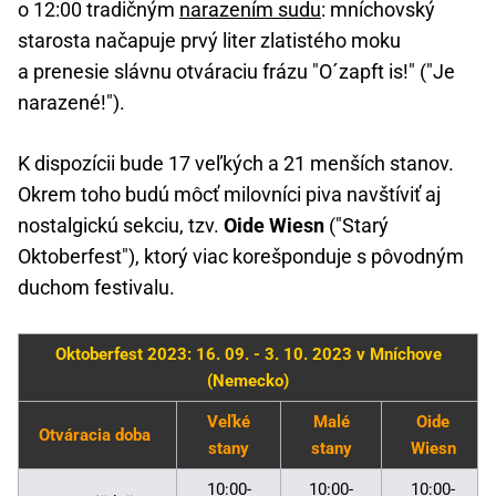
o 12:00 tradičným
narazením sudu
: mníchovský
starosta načapuje prvý liter zlatistého moku
a prenesie slávnu otváraciu frázu "O´zapft is!" ("Je
narazené!").
K dispozícii bude 17 veľkých a 21 menších stanov.
Okrem toho budú môcť milovníci piva navštíviť aj
nostalgickú sekciu, tzv.
Oide Wiesn
("Starý
Oktoberfest"), ktorý viac korešponduje s pôvodným
duchom festivalu.
Oktoberfest 2023: 16. 09. - 3. 10. 2023 v Mníchove
(Nemecko)
Veľké
Malé
Oide
Otváracia doba
stany
stany
Wiesn
10:00-
10:00-
10:00-