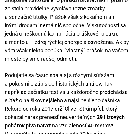
Šnupanie tohto bieleho prášku návštevníkmi priamo
zo stola pravidelne vyvoláva rôzne zmätky
a senzačné titulky. Prášok však s kokaínom ani
inými drogami nemá nič spoločné. V skutočnosti sa
jedná o neškodnú kombináciu práškového cukru
a mentolu – zdroj rýchlej energie a osvieženia. Ak by
vám však niekto ponúkal "vlastný" prášok, na vašom
mieste by sme radšej odmietli.
Podujatie sa často spája aj s rôznymi súťažami
a pokusmi o zápis do historických análov. Tak
napríklad začiatku festivalu každoročne predchádza
súťaž o najšikovnejšieho a najsilnejšieho čašníka.
Rekord od roku 2017 drží Oliver Strümpfel, ktorý
dokázal naraz preniesť neuveriteľných
29 litrových
pohárov piva naraz
na vzdialenosť 40 metrov!
V prepočte to znamenalo okolo 70 kg váhy.