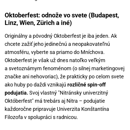
Oktoberfest: odnože vo svete (Budapest,
Linz, Wien, Zürich a iné)
Originálny a pôvodný Oktoberfest je iba jeden. Ak
chcete zažiť jeho jedinečnú a neopakovateľnú
atmosféru, vyberte sa priamo do Mníchova.
Oktoberfest je však už dnes natoľko veľkým
a svetoznámym fenoménom (o silnej marketingovej
značke ani nehovoriac), že prakticky po celom svete
ako huby po daždi vznikajú
rozličné spin-off
podujatia.
Svoj vlastný "Nitránsky univerzitný
Októberfest" má trebárs aj Nitra – podujatie
každoročne pripravuje Univerzita Konštantína
Filozofa v spolupráci s radnicou.