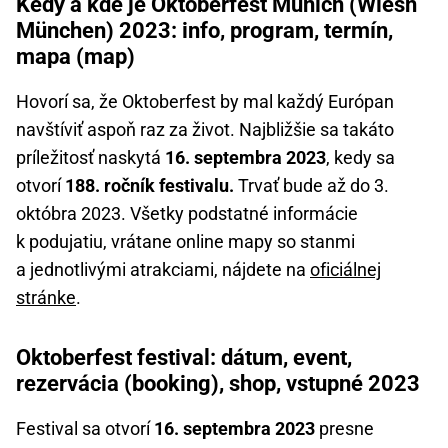
Kedy a kde je Oktoberfest Munich (Wiesn
München) 2023: info, program, termín,
mapa (map)
Hovorí sa, že Oktoberfest by mal každý Európan
navštíviť aspoň raz za život. Najbližšie sa takáto
príležitosť naskytá
16. septembra 2023
, kedy sa
otvorí
188. ročník festivalu.
Trvať bude až do 3.
októbra 2023. Všetky podstatné informácie
k podujatiu, vrátane online mapy so stanmi
a jednotlivými atrakciami, nájdete na
oficiálnej
stránke
.
Oktoberfest festival: dátum, event,
rezervácia (booking), shop, vstupné 2023
Festival sa otvorí
16. septembra 2023
presne