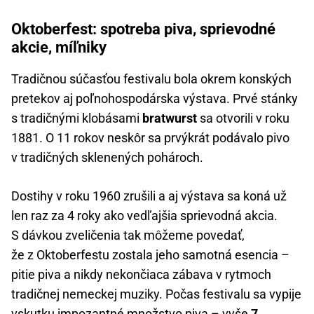
Oktoberfest: spotreba piva, sprievodné
akcie, míľniky
Tradičnou súčasťou festivalu bola okrem konských
pretekov aj poľnohospodárska výstava. Prvé stánky
s tradičnými klobásami
bratwurst
sa otvorili v roku
1881. O 11 rokov neskôr sa prvýkrát podávalo pivo
v tradičných sklenených pohároch.
Dostihy v roku 1960 zrušili a aj výstava sa koná už
len raz za 4 roky ako vedľajšia sprievodná akcia.
S dávkou zveličenia tak môžeme povedať,
že z Oktoberfestu zostala jeho samotná esencia –
pitie piva a nikdy nekončiaca zábava v rytmoch
tradičnej nemeckej muziky. Počas festivalu sa vypije
vskutku impozantné množstvo piva – vyše
7