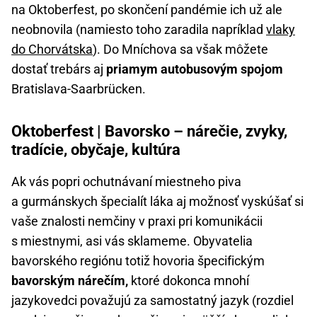
na Oktoberfest, po skončení pandémie ich už ale
neobnovila (namiesto toho zaradila napríklad
vlaky
do Chorvátska
). Do Mníchova sa však môžete
dostať trebárs aj
priamym autobusovým spojom
Bratislava-Saarbrücken.
Oktoberfest | Bavorsko – nárečie, zvyky,
tradície, obyčaje, kultúra
Ak vás popri ochutnávaní miestneho piva
a gurmánskych špecialít láka aj možnosť vyskúšať si
vaše znalosti nemčiny v praxi pri komunikácii
s miestnymi, asi vás sklameme. Obyvatelia
bavorského regiónu totiž hovoria špecifickým
bavorským nárečím,
ktoré dokonca mnohí
jazykovedci považujú za samostatný jazyk (rozdiel