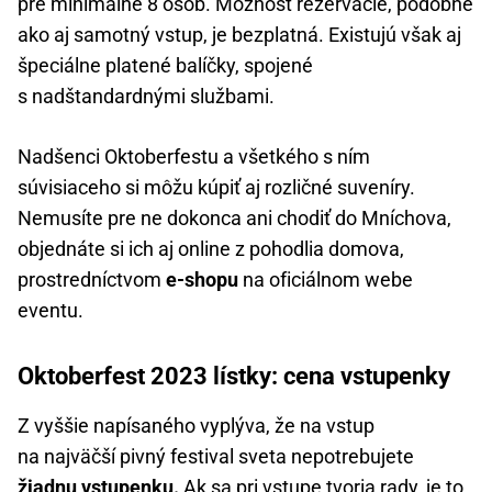
pre minimálne 8 osôb. Možnosť rezervácie, podobne
ako aj samotný vstup, je bezplatná. Existujú však aj
špeciálne platené balíčky, spojené
s nadštandardnými službami.
Nadšenci Oktoberfestu a všetkého s ním
súvisiaceho si môžu kúpiť aj rozličné suveníry.
Nemusíte pre ne dokonca ani chodiť do Mníchova,
objednáte si ich aj online z pohodlia domova,
prostredníctvom
e-shopu
na oficiálnom webe
eventu.
Oktoberfest 2023 lístky: cena vstupenky
Z vyššie napísaného vyplýva, že na vstup
na najväčší pivný festival sveta nepotrebujete
žiadnu vstupenku.
Ak sa pri vstupe tvoria rady, je to