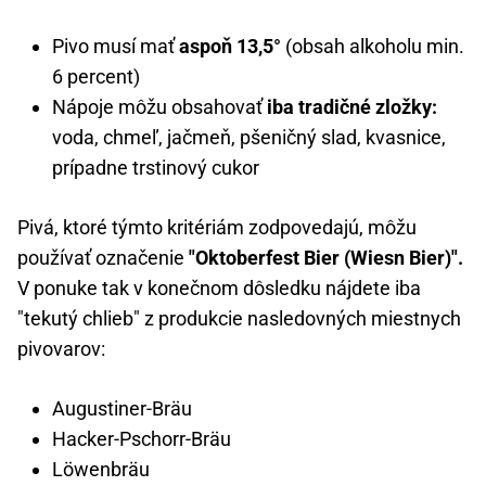
Pivo musí mať
aspoň 13,5°
(obsah alkoholu min.
6 percent)
Nápoje môžu obsahovať
iba tradičné zložky:
voda, chmeľ, jačmeň, pšeničný slad, kvasnice,
prípadne trstinový cukor
Pivá, ktoré týmto kritériám zodpovedajú, môžu
používať označenie
"Oktoberfest Bier (Wiesn Bier)".
V ponuke tak v konečnom dôsledku nájdete iba
"tekutý chlieb" z produkcie nasledovných miestnych
pivovarov:
Augustiner-Bräu
Hacker-Pschorr-Bräu
Löwenbräu