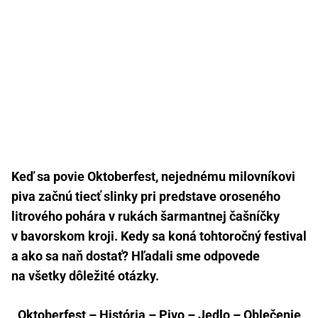
Keď sa povie Oktoberfest, nejednému milovníkovi
piva začnú tiecť slinky pri predstave oroseného
litrového pohára v rukách šarmantnej čašníčky
v bavorskom kroji. Kedy sa koná tohtoročný festival
a ako sa naň dostať? Hľadali sme odpovede
na všetky dôležité otázky.
Oktoberfest
–
História
–
Pivo
–
Jedlo
–
Oblečenie