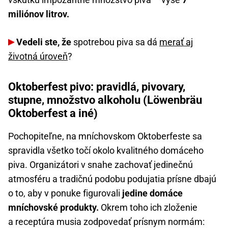
miliónov litrov.
Vedeli ste, že
spotrebou piva sa dá
merať aj
životná úroveň
?
Oktoberfest pivo: pravidlá, pivovary,
stupne, množstvo alkoholu (Löwenbräu
Oktoberfest a iné)
Pochopiteľne, na mníchovskom Oktoberfeste sa
spravidla všetko točí okolo kvalitného domáceho
piva. Organizátori v snahe zachovať jedinečnú
atmosféru a tradičnú podobu podujatia prísne dbajú
o to, aby v ponuke figurovali
jedine domáce
mníchovské produkty.
Okrem toho ich zloženie
a receptúra musia zodpovedať prísnym normám: