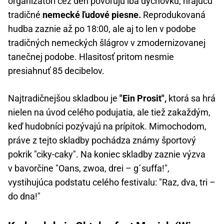
organizátori cez deň povoľujú iba dychovku, hrajúcu
tradičné
nemecké ľudové piesne.
Reprodukovaná
hudba zaznie až po 18:00, ale aj to len v podobe
tradičných nemeckých šlágrov v zmodernizovanej
tanečnej podobe. Hlasitosť pritom nesmie
presiahnuť 85 decibelov.
Najtradičnejšou skladbou je
"Ein Prosit",
ktorá sa hrá
nielen na úvod celého podujatia, ale tiež zakaždým,
keď hudobníci pozývajú na prípitok. Mimochodom,
práve z tejto skladby pochádza známy športový
pokrik "ciky-caky". Na koniec skladby zaznie výzva
v bavorčine "Oans, zwoa, drei – g´suffa!",
vystihujúca podstatu celého festivalu: "Raz, dva, tri –
do dna!"