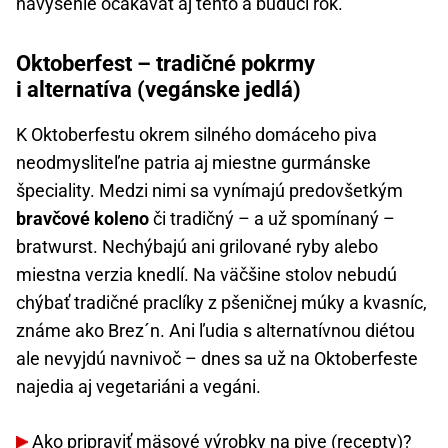
navýšenie očakávať aj tento a budúci rok.
Oktoberfest – tradičné pokrmy
i alternatíva (vegánske jedlá)
K Oktoberfestu okrem silného domáceho piva
neodmysliteľne patria aj miestne gurmánske
špeciality. Medzi nimi sa vynímajú predovšetkým
bravčové koleno
či tradičný – a už spomínaný –
bratwurst. Nechýbajú ani grilované ryby alebo
miestna verzia knedlí. Na väčšine stolov nebudú
chýbať tradičné praclíky z pšeničnej múky a kvasníc,
známe ako Brez´n. Ani ľudia s alternatívnou diétou
ale nevyjdú navnivoč – dnes sa už na Oktoberfeste
najedia aj vegetariáni a vegáni.
Ako pripraviť
mäsové výrobky na pive
(recepty)?