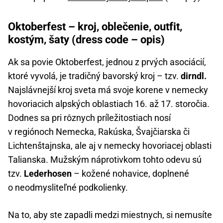
Oktoberfest – kroj, oblečenie, outfit,
kostým, šaty (dress code – opis)
Ak sa povie Oktoberfest, jednou z prvých asociácií,
ktoré vyvolá, je tradičný bavorský kroj – tzv.
dirndl.
Najslávnejší kroj sveta má svoje korene v nemecky
hovoriacich alpských oblastiach 16. až 17. storočia.
Dodnes sa pri rôznych príležitostiach nosí
v regiónoch Nemecka, Rakúska, Švajčiarska či
Lichtenštajnska, ale aj v nemecky hovoriacej oblasti
Talianska. Mužským náprotivkom tohto odevu sú
tzv.
Lederhosen
– kožené nohavice, doplnené
o neodmysliteľné podkolienky.
Na to, aby ste zapadli medzi miestnych, si nemusíte