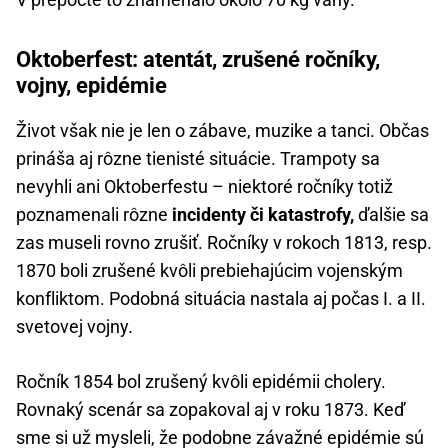
Oktoberfest: atentát, zrušené ročníky,
vojny, epidémie
Život však nie je len o zábave, muzike a tanci. Občas
prináša aj rôzne tienisté situácie. Trampoty sa
nevyhli ani Oktoberfestu – niektoré ročníky totiž
poznamenali rôzne
incidenty či katastrofy,
ďalšie sa
zas museli rovno zrušiť. Ročníky v rokoch 1813, resp.
1870 boli zrušené kvôli prebiehajúcim vojenským
konfliktom. Podobná situácia nastala aj počas I. a II.
svetovej vojny.
Ročník 1854 bol zrušený kvôli epidémii cholery.
Rovnaký scenár sa zopakoval aj v roku 1873. Keď
sme si už mysleli, že podobne závažné epidémie sú