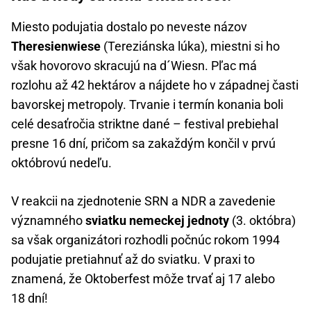
Miesto podujatia dostalo po neveste názov
Theresienwiese
(Tereziánska lúka), miestni si ho
však hovorovo skracujú na d´Wiesn. Pľac má
rozlohu až 42 hektárov a nájdete ho v západnej časti
bavorskej metropoly. Trvanie i termín konania boli
celé desaťročia striktne dané – festival prebiehal
presne 16 dní, pričom sa zakaždým končil v prvú
októbrovú nedeľu.
V reakcii na zjednotenie SRN a NDR a zavedenie
významného
sviatku nemeckej jednoty
(3. októbra)
sa však organizátori rozhodli počnúc rokom 1994
podujatie pretiahnuť až do sviatku. V praxi to
znamená, že Oktoberfest môže trvať aj 17 alebo
18 dní!