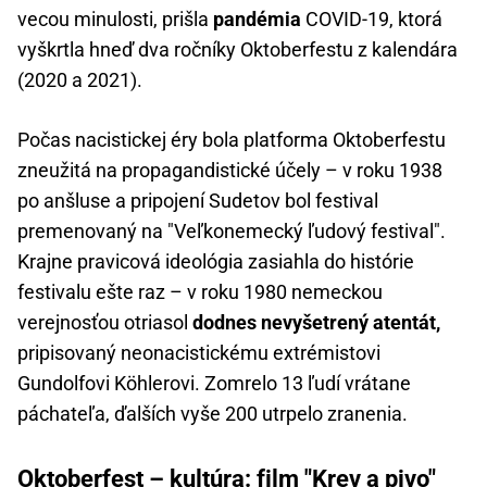
vecou minulosti, prišla
pandémia
COVID-19, ktorá
vyškrtla hneď dva ročníky Oktoberfestu z kalendára
(2020 a 2021).
Počas nacistickej éry bola platforma Oktoberfestu
zneužitá na propagandistické účely – v roku 1938
po anšluse a pripojení Sudetov bol festival
premenovaný na "Veľkonemecký ľudový festival".
Krajne pravicová ideológia zasiahla do histórie
festivalu ešte raz – v roku 1980 nemeckou
verejnosťou otriasol
dodnes nevyšetrený atentát,
pripisovaný neonacistickému extrémistovi
Gundolfovi Köhlerovi. Zomrelo 13 ľudí vrátane
páchateľa, ďalších vyše 200 utrpelo zranenia.
Oktoberfest – kultúra: film "Krev a pivo"