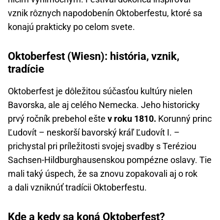
vznik rôznych napodobenín Oktoberfestu, ktoré sa
konajú prakticky po celom svete.
Oktoberfest (Wiesn): história, vznik,
tradície
Oktoberfest je dôležitou súčasťou kultúry nielen
Bavorska, ale aj celého Nemecka. Jeho historicky
prvý ročník prebehol ešte
v roku 1810.
Korunný princ
Ľudovít – neskorší bavorský kráľ Ľudovít I. –
prichystal pri príležitosti svojej svadby s Teréziou
Sachsen-Hildburghausenskou pompézne oslavy. Tie
mali taký úspech, že sa znovu zopakovali aj o rok
a dali vzniknúť tradícii Oktoberfestu.
Kde a kedy sa koná Oktoberfest?