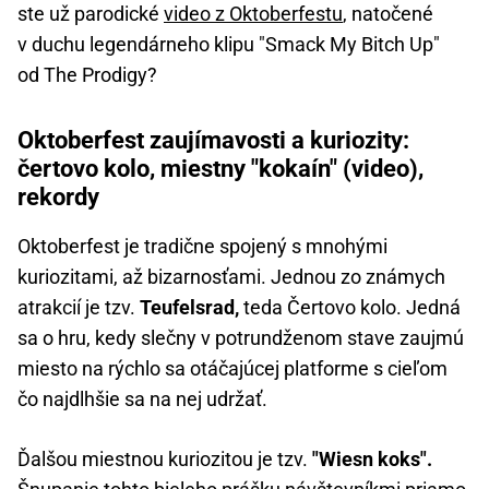
ste už parodické
video z Oktoberfestu
, natočené
v duchu legendárneho klipu "Smack My Bitch Up"
od The Prodigy?
Oktoberfest zaujímavosti a kuriozity:
čertovo kolo, miestny "kokaín" (video),
rekordy
Oktoberfest je tradične spojený s mnohými
kuriozitami, až bizarnosťami. Jednou zo známych
atrakcií je tzv.
Teufelsrad,
teda Čertovo kolo. Jedná
sa o hru, kedy slečny v potrundženom stave zaujmú
miesto na rýchlo sa otáčajúcej platforme s cieľom
čo najdlhšie sa na nej udržať.
Ďalšou miestnou kuriozitou je tzv.
"Wiesn koks".