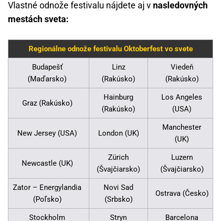
Vlastné odnože festivalu nájdete aj v
nasledovných
mestách sveta:
Regionálne odnože festivalu Oktoberfest vo svete
Budapešť
Linz
Viedeň
(Maďarsko)
(Rakúsko)
(Rakúsko)
Hainburg
Los Angeles
Graz (Rakúsko)
(Rakúsko)
(USA)
Manchester
New Jersey (USA)
London (UK)
(UK)
Zürich
Luzern
Newcastle (UK)
(Švajčiarsko)
(Švajčiarsko)
Zator – Energylandia
Novi Sad
Ostrava (Česko)
(Poľsko)
(Srbsko)
Stockholm
Stryn
Barcelona