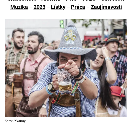
Muzika
–
2023
–
Lístky
–
Práca
–
Zaujímavosti
Foto: Pixabay