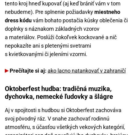
tento kroj hneď kupovať (aj keď brániť vám v tom
nebudeme). Pre splnenie požiadavky
miestneho
dress kódu
vám bohato postačia kúsky oblečenia či
doplnky s náznakom základných vzorov
a materiálov. Poslúži čokoľvek kockované a nič
nepokazíte ani s pletenými svetrami
s kvietkovanými či jeleními vzormi.
Prečítajte si aj:
ako lacno natankovať v zahraničí
Oktoberfest hudba: tradičná muzika,
dychovka, nemecké ľudovky a šlágre
Aj v spojitosti s hudbou si Oktoberfest zachováva
svoj pôvodný ráz. V snahe zachovať rodinnú
atmosféru, s účasťou všetkých vekových kategórií,