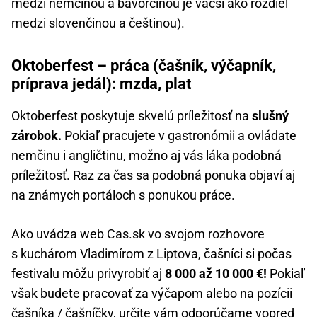
medzi nemčinou a bavorčinou je väčší ako rozdiel
medzi slovenčinou a češtinou).
Oktoberfest – práca (čašník, výčapník,
príprava jedál): mzda, plat
Oktoberfest poskytuje skvelú príležitosť na
slušný
zárobok.
Pokiaľ pracujete v gastronómii a ovládate
nemčinu i angličtinu, možno aj vás láka podobná
príležitosť. Raz za čas sa podobná ponuka objaví aj
na známych portáloch s ponukou práce.
Ako uvádza web Cas.sk vo svojom rozhovore
s kuchárom Vladimírom z Liptova, čašníci si počas
festivalu môžu privyrobiť aj
8 000 až 10 000 €!
Pokiaľ
však budete pracovať
za výčapom
alebo na pozícii
čašníka / čašníčky, určite vám odporúčame vopred