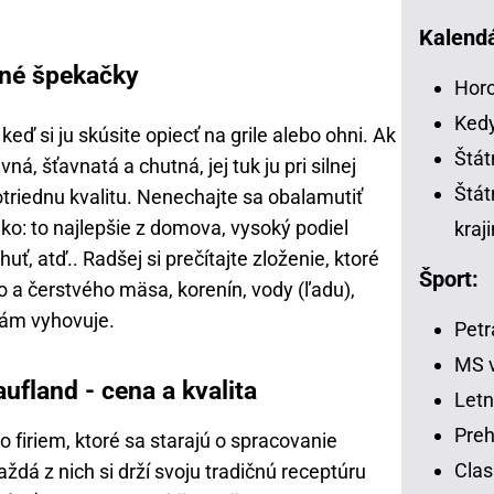
Kalendá
tné špekačky
Horo
Kedy
eď si ju skúsite opiecť na grile alebo ohni. Ak
Štát
, šťavnatá a chutná, jej tuk ju pri silnej
Štát
votriednu kvalitu. Nenechajte sa obalamutiť
o: to najlepšie z domova, vysoký podiel
kraj
uť, atď.. Radšej si prečítajte zloženie, ktoré
Šport:
o a čerstvého mäsa, korenín, vody (ľadu),
vám vyhovuje.
Petr
MS v
ufland - cena a kvalita
Letn
Preh
 firiem, ktoré sa starajú o spracovanie
Clas
dá z nich si drží svoju tradičnú receptúru