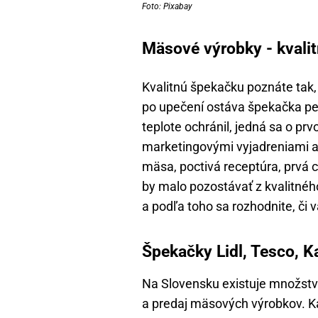
Foto: Pixabay
Mäsové výrobky - kvali
Kvalitnú špekačku poznáte tak, k
po upečení ostáva špekačka pevná
teplote ochránil, jedná sa o pr
marketingovými vyjadreniami ak
mäsa, poctivá receptúra, prvá ch
by malo pozostávať z kvalitnéh
a podľa toho sa rozhodnite, či 
Špekačky Lidl, Tesco, Ka
Na Slovensku existuje množstvo
a predaj mäsových výrobkov. Kaž