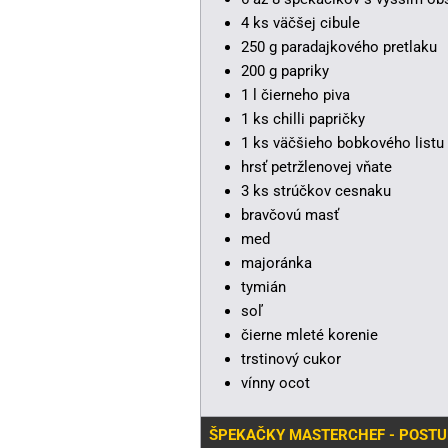
4 ks väčšej cibule
250 g paradajkového pretlaku
200 g papriky
1 l čierneho piva
1 ks chilli papričky
1 ks väčšieho bobkového listu
hrsť petržlenovej vňate
3 ks strúčkov cesnaku
bravčovú masť
med
majoránka
tymián
soľ
čierne mleté korenie
trstinový cukor
vínny ocot
ŠPEKAČKY MASTERCHEF - POST