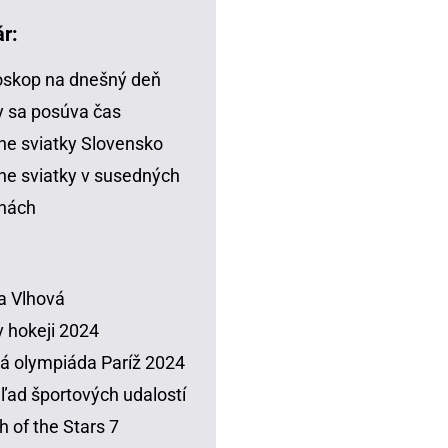
r:
skop na dnešný deň
 sa posúva čas
ne sviatky Slovensko
ne sviatky v susedných
inách
a Vlhová
 hokeji 2024
á olympiáda Paríž 2024
ľad športových udalostí
h of the Stars 7