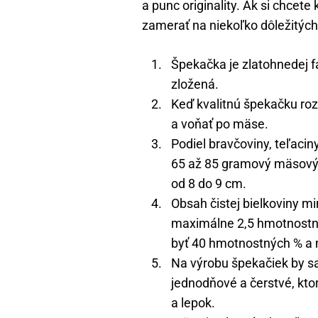
a punc originality. Ak si chcete
zamerať na niekoľko dôležitých 
Špekačka je zlatohnedej f
zložená.
Keď kvalitnú špekačku roz
a voňať po mäse.
Podiel bravčoviny, teľaci
65 až 85 gramový mäsový 
od 8 do 9 cm.
Obsah čistej bielkoviny m
maximálne 2,5 hmotnostný
byť 40 hmotnostných % a
Na výrobu špekačiek by s
jednodňové a čerstvé, kto
a lepok.