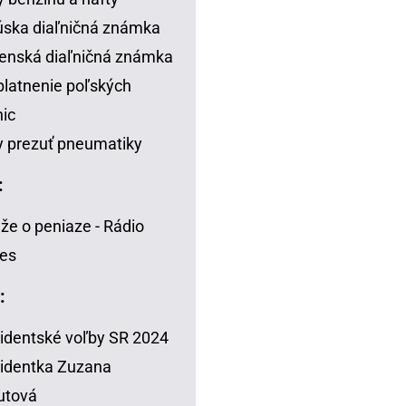
ska diaľničná známka
enská diaľničná známka
latnenie poľských
nic
 prezuť pneumatiky
:
že o peniaze - Rádio
es
:
identské voľby SR 2024
identka Zuzana
utová