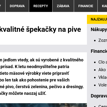
Y
DOPRAVA
RECEPTY
ZÁBAVA
FINANCIE
KA
NAJZAUJÍ
kvalitné špekačky na pive
Nákupy
Zoz
Financi
 jedlom vtedy, ak sú vyrobené z kvalitného
Clo 
prísad. K letu neodmysliteľne patria
Ako 
tieto mäsové výrobky viete pripraviť
Vkl
bo len tak ako pohostenie pre vašich
Vole
é pivo, čerstvá zelenina, pečivo a dresingy.
ačky môžete naozaj užiť.
Doprav
Ceny