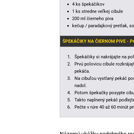
4 ks špekáčikov
1 ks stredne veľkej cibule
200 ml čierneho piva
kečup / paradajkový pretlak, s
ŠPEKÁČIKY NA ČIERNOM PIVE - 
Špekáčiky si nakrájajte na pol
Prvú polovicu cibule rozkrájaj
pekáča.
Na cibuľou vystlaný pekáč po
nadol.
Potom špekačky posypte cibuľ
Takto naplnený pekáč podlejt
Pečte v rúre 40 až 60 minút pr
Názornú ukážku podobného re