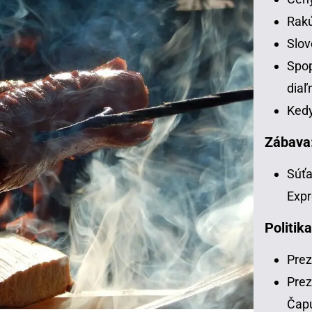
Rakú
Slov
Spop
diaľ
Kedy
Zábava
Súťa
Expr
Politika
Prez
Prez
Čap