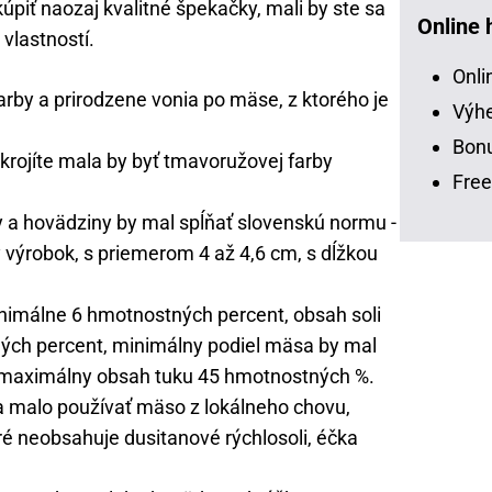
 kúpiť naozaj kvalitné špekačky, mali by ste sa
Online 
vlastností.
Onli
arby a prirodzene vonia po mäse, z ktorého je
Výhe
Bonu
krojíte mala by byť tmavoružovej farby
Free
ny a hovädziny by mal spĺňať slovenskú normu -
výrobok, s priemerom 4 až 4,6 cm, s dĺžkou
inimálne 6 hmotnostných percent, obsah soli
ch percent, minimálny podiel mäsa by mal
 maximálny obsah tuku 45 hmotnostných %.
a malo používať mäso z lokálneho chovu,
ré neobsahuje dusitanové rýchlosoli, éčka