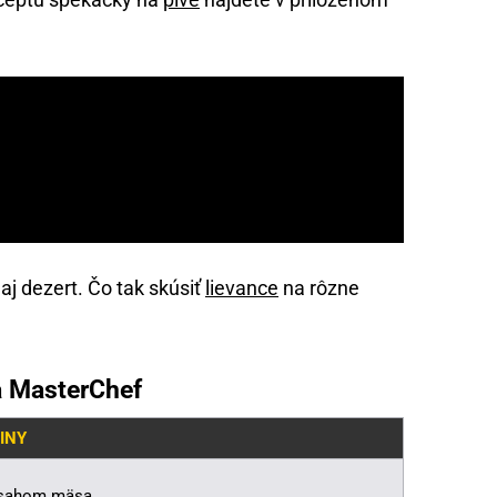
aj dezert. Čo tak skúsiť
lievance
na rôzne
a MasterChef
INY
obsahom mäsa