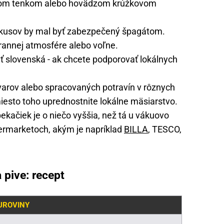
vom tenkom alebo hovädzom krúžkovom
 kusov by mal byť zabezpečený špagátom.
rannej atmosfére alebo voľne.
ť slovenská - ak chcete podporovať lokálnych
varov alebo spracovaných potravín v rôznych
esto toho uprednostnite lokálne mäsiarstvo.
ekačiek je o niečo vyššia, než tá u vákuovo
ermarketoch, akým je napríklad
BILLA
, TESCO,
 pive: recept
SUROVINY