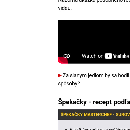
videu.
Za slaným jedlom by sa hodil 
spôsoby?
Špekačky - recept podľ
ŠPEKAČKY MASTERCHEF - SUROV
6 až 8 špekáčikov s vyšším 