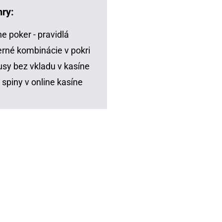
hry:
ne poker - pravidlá
rné kombinácie v pokri
sy bez vkladu v kasíne
 spiny v online kasíne