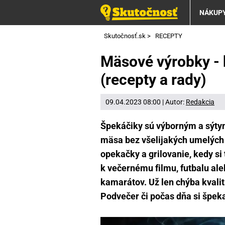
NÁKUP
Skutočnosť.sk
>
RECEPTY
Mäsové výrobky - 
(recepty a rady)
09.04.2023 08:00 | Autor:
Redakcia
Špekáčiky sú výborným a sýtym
mäsa bez všelijakých umelých 
opekačky a grilovanie, kedy si 
k večernému filmu, futbalu ale
kamarátov. Už len chýba kvalitn
Podvečer či počas dňa si špek