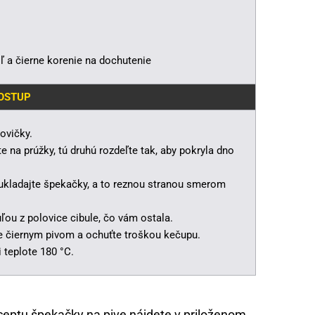
oľ a čierne korenie na dochutenie
POSTUP
ovičky.
te na prúžky, tú druhú rozdeľte tak, aby pokryla dno
ukladajte špekačky, a to reznou stranou smerom
ou z polovice cibule, čo vám ostala.
e čiernym pivom a ochuťte troškou kečupu.
i teplote 180 °C.
ceptu špekačky na
pive
nájdete v priloženom