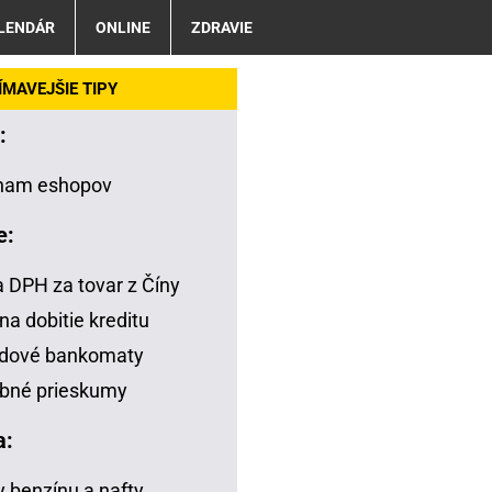
LENDÁR
ONLINE
ZDRAVIE
MAVEJŠIE TIPY
:
nam eshopov
e:
a DPH za tovar z Číny
na dobitie kreditu
adové bankomaty
bné prieskumy
a:
 benzínu a nafty