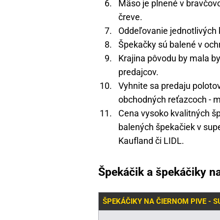
Mäso je plnené v bravčo
čreve.
Oddeľovanie jednotlivých
Špekačky sú balené v och
Krajina pôvodu by mala by
predajcov.
Vyhnite sa predaju poloto
obchodných reťazcoch - mi
Cena vysoko kvalitných šp
balených špekačiek v sup
Kaufland či LIDL.
Špekáčik a špekáčiky na
ŠPEKÁČIKY NA ČIERNOM PIVE - 