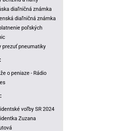
ska diaľničná známka
enská diaľničná známka
latnenie poľských
nic
 prezuť pneumatiky
:
že o peniaze - Rádio
es
:
identské voľby SR 2024
identka Zuzana
utová