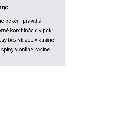
hry:
ne poker - pravidlá
rné kombinácie v pokri
sy bez vkladu v kasíne
 spiny v online kasíne