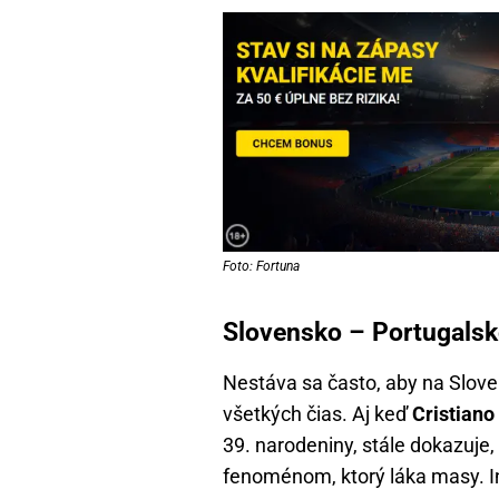
Foto: Fortuna
Slovensko – Portugalsko
Nestáva sa často, aby na Sloven
všetkých čias. Aj keď
Cristiano
39. narodeniny, stále dokazuje,
fenoménom, ktorý láka masy. I