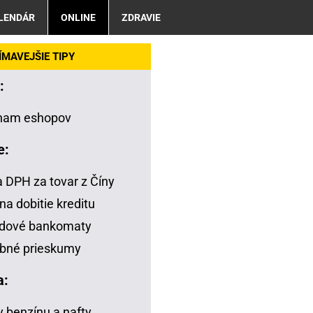
LENDÁR
ONLINE
ZDRAVIE
MAVEJŠIE TIPY
:
nam eshopov
e:
a DPH za tovar z Číny
na dobitie kreditu
adové bankomaty
bné prieskumy
a:
 benzínu a nafty