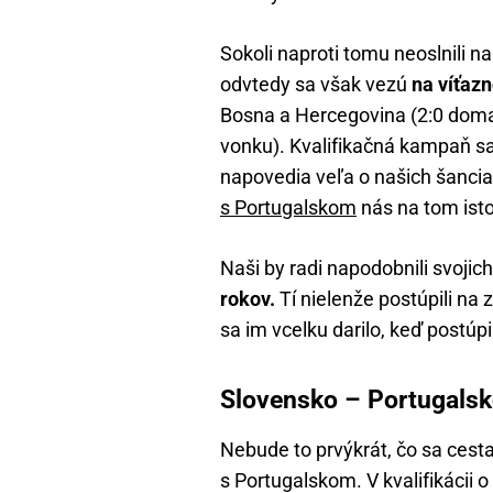
Sokoli naproti tomu neoslnili 
odvtedy sa však vezú
na víťazn
Bosna a Hercegovina (2:0 doma)
vonku). Kvalifikačná kampaň sa
napovedia veľa o našich šancia
s Portugalskom
nás na tom isto
Naši by radi napodobnili svojic
rokov.
Tí nielenže postúpili na
sa im vcelku darilo, keď postúpi
Slovensko – Portugalsko
Nebude to prvýkrát, čo sa cesta 
s Portugalskom. V kvalifikácii o