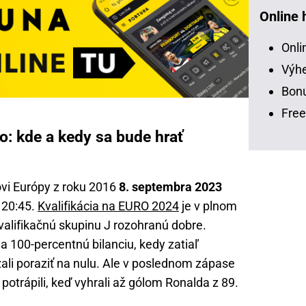
Online 
Onli
Výhe
Bonu
Free
: kde a kedy sa bude hrať
ovi Európy z roku 2016
8. septembra 2023
 20:45.
Kvalifikácia na EURO 2024
je v plnom
valifikačnú skupinu J rozohranú dobre.
ia 100-percentnú bilanciu, kedy zatiaľ
ali poraziť na nulu. Ale v poslednom zápase
 potrápili, keď vyhrali až gólom Ronalda z 89.