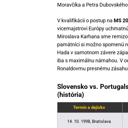
Moravčíka a Petra Dubovského n
V kvalifikácii o postup na
MS 2
vicemajstrovi Európy uchmatn
Miroslava Karhana sme remizova
pamätníci si možno spomenú na
Hada v samotnom závere zápasu
iba s maximálnu námahou. V odv
Ronaldovmu presnému zásahu – p
Slovensko vs. Portugals
(história)
Termín a dejisko
14. 10. 1998, Bratislava