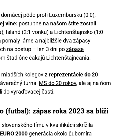
na domácej pôde proti Luxembursku (0:0),
ej vlne:
postupne na našom štíte zostali
, Island (2:1 vonku) a Lichtenštajnsko (1:0
 pomaly láme a najbližšie dva zápasy
ch na postup – len 3 dni po
zápase
m štadióne čakajú Lichtenštajnčania.
h mladších kolegov z
reprezentácie do 20
 záverečný turnaj
MS do 20 rokov
, ale aj na ňom
li do vyraďovacej časti.
 (futbal): zápas roka 2023 sa blíži
slovenského tímu v kvalifikácii skrížila
EURO 2000
generácia okolo Ľubomíra