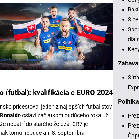
Rakú
Slov
Spop
diaľ
Kedy
Zábava
Súťa
Expr
 (futbal): kvalifikácia o EURO 2024
Politika
sko pricestoval jeden z najlepších futbalistov
 Ronaldo
oslávi začiatkom budúceho roka už
Prez
 že nepatrí do starého železa. CR7 je
Prez
nak tomu nebude ani 8. septembra
Čap