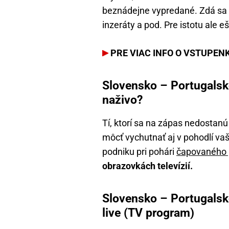
beznádejne vypredané. Zdá sa t
inzeráty a pod. Pre istotu ale eš
PRE VIAC INFO O VSTUPEN
Slovensko – Portugalsk
naživo?
Tí, ktorí sa na zápas nedostanú
môcť vychutnať aj v pohodlí v
podniku pri pohári
čapovaného 
obrazovkách televízií.
Slovensko – Portugals
live (TV program)