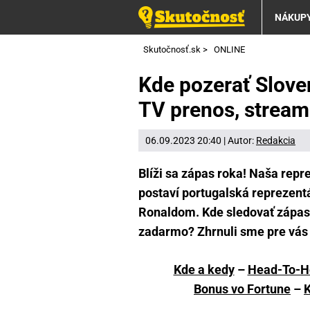
NÁKUP
Skutočnosť.sk
>
ONLINE
Kde pozerať Slove
TV prenos, stream
06.09.2023 20:40 | Autor:
Redakcia
Blíži sa zápas roka! Naša repre
postaví portugalská reprezent
Ronaldom. Kde sledovať zápas 
zadarmo? Zhrnuli sme pre vás 
Kde a kedy
–
Head-To-H
Bonus vo Fortune
–
K