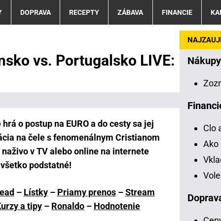
Y
DOPRAVA
RECEPTY
ZÁBAVA
FINANCIE
KA
NAJZAUJÍ
nsko vs. Portugalsko LIVE:
Nákupy
Zoz
Financi
 hrá o postup na EURO a do cesty sa jej
Clo 
ácia na čele s fenomenálnym Cristianom
Ako 
naživo v TV alebo online na internete
Vkl
všetko podstatné!
Vole
ead
–
Lístky
–
Priamy prenos
–
Stream
Doprav
urzy a tipy
–
Ronaldo
–
Hodnotenie
Ceny