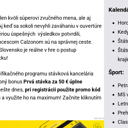
Kalendá
len kvôli súperovi zvučného mena, ale aj
Horo
j keď sa sokoli nevyhli zaváhaniu v ouvertúre
Kedy
iou úspešných výsledkov potvrdili,
Štát
ncescom Calzonom sú na správnej ceste.
lovensko je reálne v hre o postup
Štát
cku!
kraj
Šport:
valifikačného programu stávková kancelária
upný bonus
Prvá stávka za 50 € úplne
Petr
 ešte dnes,
pri registrácii použite promo kód
MS v
s a využite ho na maximum! Začnite kliknutím
Letn
Preh
Clas