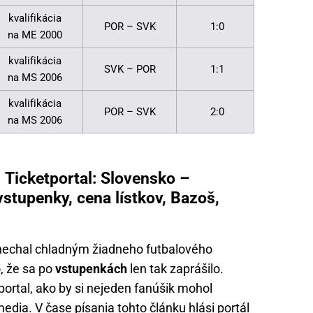
kvalifikácia
POR – SVK
1:0
na ME 2000
kvalifikácia
SVK – POR
1:1
na MS 2006
kvalifikácia
POR – SVK
2:0
na MS 2006
 Ticketportal: Slovensko –
vstupenky, cena lístkov, Bazoš,
nenechal chladným žiadneho futbalového
, že sa po
vstupenkách
len tak zaprášilo.
ortal, ako by si nejeden fanúšik mohol
media. V čase písania tohto článku hlási portál