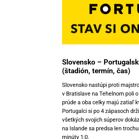
Slovensko – Portugalsko
(štadión, termín, čas)
Slovensko nastúpi proti majstr
v Bratislave na Tehelnom poli o
prúde a oba celky majú zatiaľ k
Portugalci si po 4 zápasoch drž
všetkých svojich súperov dokáz
na Islande sa predsa len trochu
minúty 1:0.