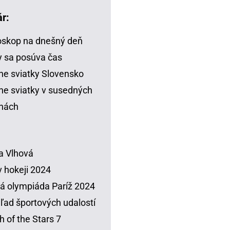
r:
skop na dnešný deň
 sa posúva čas
ne sviatky Slovensko
ne sviatky v susedných
inách
a Vlhová
 hokeji 2024
á olympiáda Paríž 2024
ľad športových udalostí
h of the Stars 7