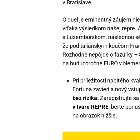
v Bratislave.
O duel je eminentný záujem nie
vďaka výsledkom našej repre. A
s Luxemburskom, následnou sér
že pod talianskym koučom Fra
Rozhodne nepôjde o fazuľky – S
na budúcoročné EURO v Neme
Pri príležitosti nabitého k
Fortuna zaviedla nový vst
bez rizika.
Zaregistrujte sa
v tvare REPRE
, berte bonu
na obrázok nižšie.