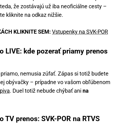
eda, že zostávajú už iba neoficiálne cesty –
te kliknite na odkaz nižšie.
KÁCH KLIKNITE SEM:
Vstupenky na SVK-POR
o LIVE: kde pozerať priamy prenos
 priamo, nemusia zúfať. Zápas si totiž budete
ašej obývačky – prípadne vo vašom obľúbenom
piva
. Duel totiž nebude chýbať ani
na
ko TV prenos: SVK-POR na RTVS