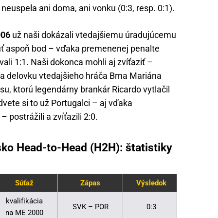
euspela ani doma, ani vonku (0:3, resp. 0:1).
006
už naši dokázali vtedajšiemu úradujúcemu
úť aspoň bod – vďaka premenenej penalte
li 1:1. Naši dokonca mohli aj zvíťaziť –
 delovku vtedajšieho hráča Brna Mariána
, ktorú legendárny brankár Ricardo vytlačil
ete si to už Portugalci – aj vďaka
ostrážili a zvíťazili 2:0.
ko Head-to-Head (H2H): štatistiky
Súťaž
Zápas
Výsledok
kvalifikácia
SVK – POR
0:3
na ME 2000