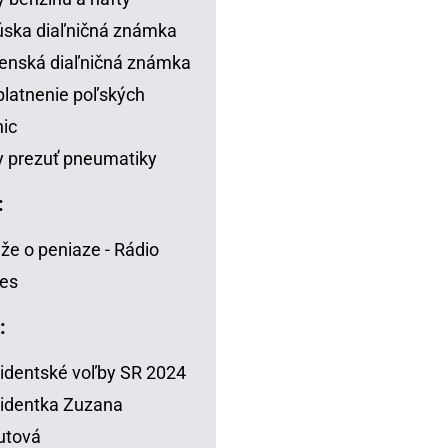
ska diaľničná známka
enská diaľničná známka
latnenie poľských
nic
 prezuť pneumatiky
:
že o peniaze - Rádio
es
:
identské voľby SR 2024
identka Zuzana
utová