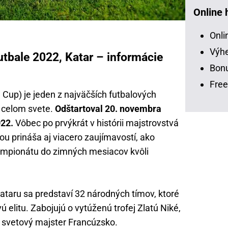
Online 
Onli
Výhe
utbale 2022, Katar – informácie
Bonu
Free
Cup) je jeden z najväčších futbalových
o celom svete.
Odštartoval 20. novembra
022.
Vôbec po prvýkrát v histórii majstrovstvá
bou prináša aj viacero zaujímavostí, ako
šampionátu do zimných mesiacov kvôli
ataru sa predstaví 32 národných tímov, ktoré
 elitu. Zabojujú o vytúženú trofej Zlatú Niké,
i svetový majster Francúzsko.