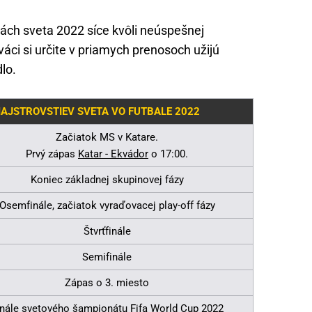
ách sveta 2022 síce kvôli neúspešnej
diváci si určite v priamych prenosoch užijú
lo.
AJSTROVSTIEV SVETA VO FUTBALE 2022
Začiatok MS v Katare.
Prvý zápas
Katar - Ekvádor
o 17:00.
Koniec základnej skupinovej fázy
Osemfinále, začiatok vyraďovacej play-off fázy
Štvrťfinále
Semifinále
Zápas o 3. miesto
inále svetového šampionátu Fifa World Cup 2022