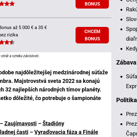
BONUS
Rakú
Slov
Bonus až 5 000 € a 35 €
Spop
CHCEM
bez rizika
diaľ
BONUS
Kedy
strát a vzniku závislosti.
Zábava
podobe najdôležitejšej medzinárodnej súťaže
Súťa
embra. Majstrovstvá sveta 2022 sa konajú
Expr
ich 32 najlepších národných tímov planéty.
etko dôležité, čo potrebuje o šampionáte
Politika
Prez
–
Zaujímavosti
–
Štadióny
Prez
adnej časti
–
Vyraďovacia fáza a Finále
Čap