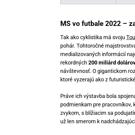
MS vo futbale 2022 – za
Tak ako cyklistika má svoju
Tou
pohár. Tohtoročné majstrovstvá,
medializovaných informácií najd
rekordných
200 miliárd doláro
návštevnosť. O gigantickom roz
ktoré vyzerajú ako z futuristické
Práve ich výstavba bola spoje
podmienkam pre pracovníkov, kt
zvykom, s blížiacim sa podujat
už len smerom k nadchádzajú