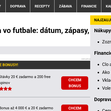
Y
DOPRAVA
RECEPTY
ZÁBAVA
FINANCIE
KA
NAJZAUJÍ
 vo futbale: dátum, zápasy,
Nákupy
Zoz
Financi
Clo 
E BONUSY!
Ako 
Stávky 20 € zadarmo a 200 free
Vkl
CHCEM
spinov
BONUS
Vole
Doprav
Bonus až 4 000 € a 20 € zadarmo
CHCEM
Ceny