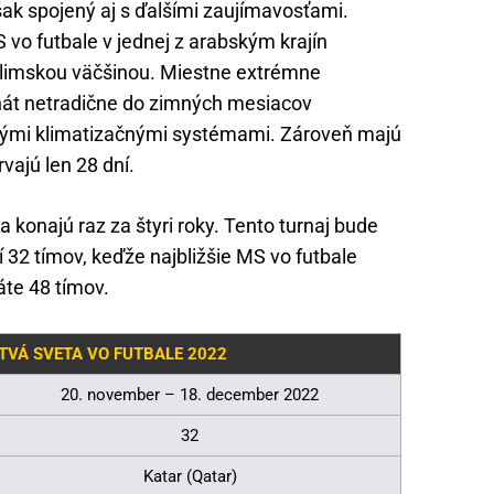
šak spojený aj s ďalšími zaujímavosťami.
vo futbale v jednej z arabským krajín
oslimskou väčšinou. Miestne extrémne
nát netradične do zimných mesiacov
nými klimatizačnými systémami. Zároveň majú
vajú len 28 dní.
a konajú raz za štyri roky. Tento turnaj bude
 32 tímov, keďže najbližšie MS vo futbale
te 48 tímov.
VÁ SVETA VO FUTBALE 2022
20. november – 18. december 2022
32
Katar (Qatar)