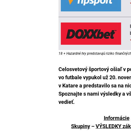
18 + Hazardné hry predstavujú riziko finančných 
Celosvetový športový ošiaľ v 
vo futbale vypukol už 20. nov
v Katare a predstavilo sa na n
Spoznajte s nami výsledky a vš
vedieť.
Informácie
Skupiny
–
VÝSLEDKY zákl