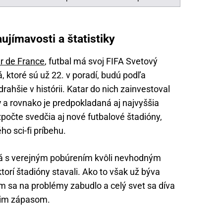
ujímavosti a štatistiky
r de France
, futbal má svoj FIFA Svetový
 ktoré sú už 22. v poradí, budú podľa
rahšie v histórii. Katar do nich zainvestoval
v
a rovnako je predpokladaná aj najvyššia
počte svedčia aj nové futbalové štadióny,
ho sci-fi príbehu.
ná s verejným pobúrením kvôli nevhodným
orí štadióny stavali. Ako to však už býva
ím sa na problémy zabudlo a celý svet sa díva
cim zápasom.