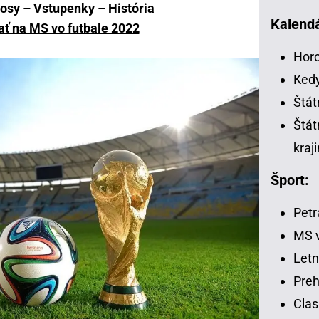
nosy
–
Vstupenky
–
História
Kalendá
ať na MS vo futbale 2022
Horo
Kedy
Štát
Štát
kraj
Šport:
Petr
MS v
Letn
Preh
Clas