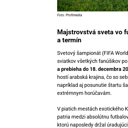
Foto: Profimedia
Majstrovstvá sveta vo f
a termín
Svetový šampionát (FIFA World 
sviatkov všetkých fanúšikov p
a prebieha do 18. decembra 2
hostí arabská krajina, čo so se
napríklad aj posunutie štartu 
extrémnym horúčavám.
V piatich mestách exotického K
patria medzi absolútnu futbalovú
ktorú naposledy držal úradujúc