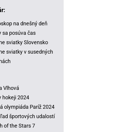
r:
skop na dnešný deň
 sa posúva čas
ne sviatky Slovensko
ne sviatky v susedných
inách
a Vlhová
 hokeji 2024
á olympiáda Paríž 2024
ľad športových udalostí
h of the Stars 7