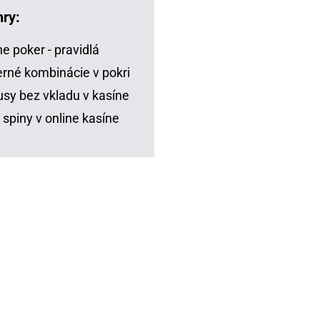
hry:
ne poker - pravidlá
rné kombinácie v pokri
sy bez vkladu v kasíne
 spiny v online kasíne