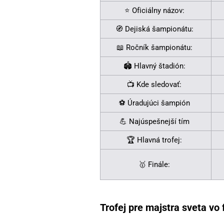
⭐ Oficiálny názov:
🧭 Dejiská šampionátu:
📖 Ročník šampionátu:
🏟️ Hlavný štadión:
📺 Kde sledovať:
⚽ Úradujúci šampión
💪 Najúspešnejší tím
🏆 Hlavná trofej:
🥇 Finále:
Trofej pre majstra sveta vo