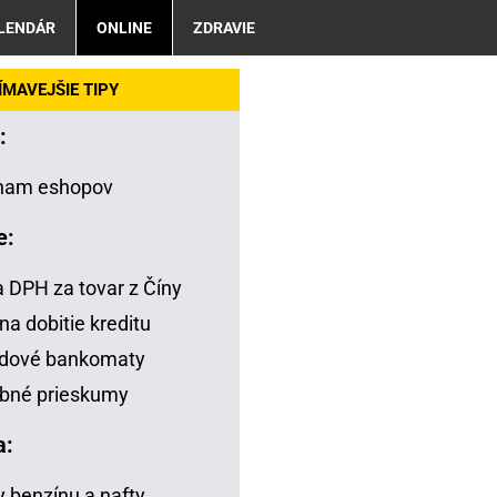
LENDÁR
ONLINE
ZDRAVIE
MAVEJŠIE TIPY
:
nam eshopov
e:
a DPH za tovar z Číny
na dobitie kreditu
adové bankomaty
bné prieskumy
a:
 benzínu a nafty