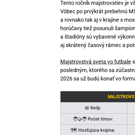
Tento ročník majstrovstiev je v
Vôbec po prvýkrát prebehnú MS 
a rovnako tak aj v krajine s m
horúčavy tiež posunuli šampio
a štadióny sú vybavené výkon
aj skrátený časový rámec a potr
Majstrovstvá sveta vo futbale
s
posledným, ktorého sa zúčastní
2026 sa už budú konať vo formá
MAJSTROVST
📅 Kedy:
🧑‍🤝‍🧑 Počet tímov:
🗺️ Hosťujúca krajina: