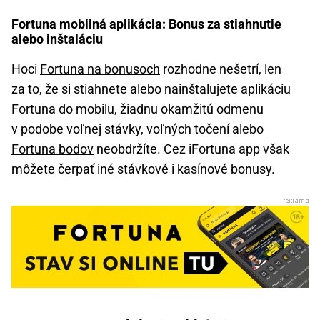
Fortuna mobilná aplikácia: Bonus za stiahnutie
alebo inštaláciu
Hoci
Fortuna na bonusoch
rozhodne nešetrí, len
za to, že si stiahnete alebo nainštalujete aplikáciu
Fortuna do mobilu, žiadnu okamžitú odmenu
v podobe voľnej stávky, voľných točení alebo
Fortuna bodov
neobdržíte. Cez iFortuna app však
môžete čerpať iné stávkové i kasínové bonusy.