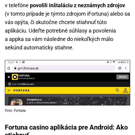
v telefóne
povolili inštaláciu z neznámych zdrojov
(v tomto prípade je týmto zdrojom iFortuna) alebo sa
vás opýta, či skutočne chcete stiahnuť túto
aplikáciu. Udeľte potrebné súhlasy a povolenia
a appka sa vám následne do niekoľkých málo
sekúnd automaticky stiahne.
Foto: Fortuna
Fortuna casino aplikácia pre Android: Ako