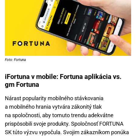
Foto: Fortuna
iFortuna v mobile: Fortuna aplikácia vs.
gm Fortuna
Nárast popularity mobilného stávkovania
a mobilného hrania vytvára zákonitý tlak
na spoločnosti, aby tomuto trendu adekvátne
prispôsobili svoje produkty. Spoločnosť FORTUNA
SK túto výzvu vypočula. Svojim zákazníkom ponúka