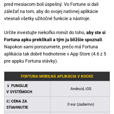
pred mesiacom boli úspešný. Vo Fortune si dali
záležať na tom, aby do svojej natívnej aplikácie
vtesnali všetky užitočné funkcie a nástroje.
Určite investujte niekoľko minút do toho,
aby ste si
Fortuna apku preklikali a tým ju bližšie spoznali
.
Napokon sami porozumiete, prečo má Fortuna
aplikácia tak dobré hodnotenie v App Store (4.6 z 5
pre appku Fortuna stávky).
FORTUNA MOBILNÁ APLIKÁCIA V KOCKE
📱
FUNGUJE
Android, iOS
V SYSTÉMOCH
💶
CENA ZA
0 eur (zadarmo)
STIAHNUTIE