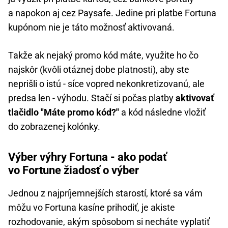
a napokon aj cez Paysafe. Jedine pri platbe Fortuna
kupónom nie je táto možnosť aktivovaná.
Takže ak nejaký promo kód máte, využite ho čo
najskôr (kvôli otáznej dobe platnosti), aby ste
neprišli o istú - síce vopred nekonkretizovanú, ale
predsa len - výhodu. Stačí si počas platby
aktivovať
tlačidlo "Máte promo kód?"
a kód následne vložiť
do zobrazenej kolónky.
Výber výhry Fortuna - ako podať
vo Fortune žiadosť o výber
Jednou z najpríjemnejších starostí, ktoré sa vám
môžu vo Fortuna kasíne prihodiť, je akiste
rozhodovanie, akým spôsobom si necháte vyplatiť