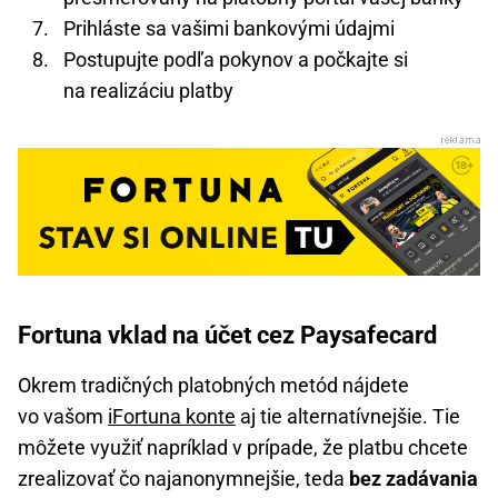
Prihláste sa vašimi bankovými údajmi
Postupujte podľa pokynov a počkajte si
na realizáciu platby
Fortuna vklad na účet cez Paysafecard
Okrem tradičných platobných metód nájdete
vo vašom
iFortuna konte
aj tie alternatívnejšie. Tie
môžete využiť napríklad v prípade, že platbu chcete
zrealizovať čo najanonymnejšie, teda
bez zadávania