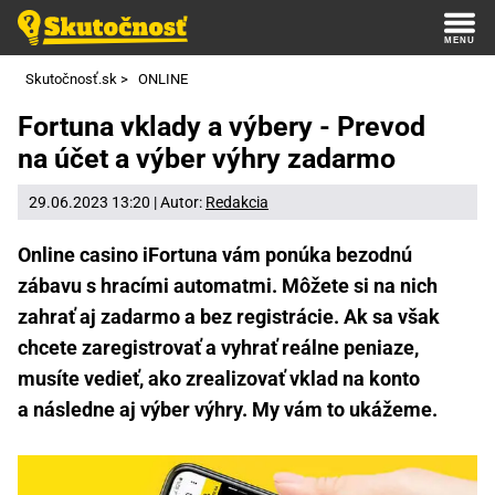
Skutočnosť.sk
>
ONLINE
Fortuna vklady a výbery - Prevod
na účet a výber výhry zadarmo
29.06.2023 13:20 | Autor:
Redakcia
Online casino iFortuna vám ponúka bezodnú
zábavu s hracími automatmi. Môžete si na nich
zahrať aj zadarmo a bez registrácie. Ak sa však
chcete zaregistrovať a vyhrať reálne peniaze,
musíte vedieť, ako zrealizovať vklad na konto
a následne aj výber výhry. My vám to ukážeme.