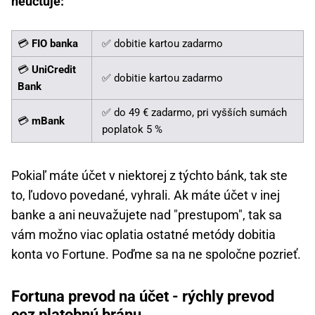
neúčtuje:
💳
FIO banka
✅ dobitie kartou zadarmo
💳
UniCredit
✅ dobitie kartou zadarmo
Bank
✅ do 49 € zadarmo, pri vyšších sumách
💳
mBank
poplatok 5 %
Pokiaľ máte účet v niektorej z týchto bánk, tak ste
to, ľudovo povedané, vyhrali. Ak máte účet v inej
banke a ani neuvažujete nad "prestupom", tak sa
vám možno viac oplatia ostatné metódy dobitia
konta vo Fortune. Poďme sa na ne spoločne pozrieť.
Fortuna prevod na účet - rýchly prevod
cez platobnú bránu