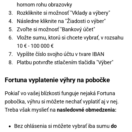
hornom rohu obrazovky
Rozkliknite si možnosť "Vklady a výbery"
Následne kliknite na "Žiadosti o výber"
Zvoľte si možnosť "Bankový účet"
Vložte sumu, ktorú si chcete vybrať, v rozsahu
10 € - 100 000 €
Vypíšte číslo svojho účtu v tvare IBAN
Platbu potvrďte stlačením tlačidla "Výber"
Fortuna vyplatenie výhry na pobočke
Pokiaľ vo vašej blízkosti funguje nejaká Fortuna
pobočka, výhru si môžete nechať vyplatiť aj v nej.
Treba však myslieť na
nasledovné obmedzenia:
Bez ohlásenia si môžete vybrať iba sumu
do