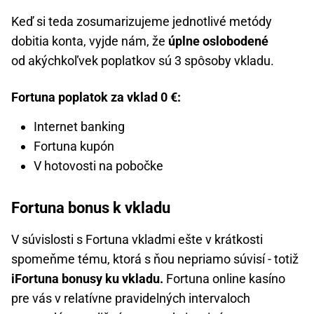
Keď si teda zosumarizujeme jednotlivé metódy
dobitia konta, vyjde nám, že
úplne oslobodené
od akýchkoľvek poplatkov sú 3 spôsoby vkladu.
Fortuna poplatok za vklad 0 €:
Internet banking
Fortuna kupón
V hotovosti na pobočke
Fortuna bonus k vkladu
V súvislosti s Fortuna vkladmi ešte v krátkosti
spomeňme tému, ktorá s ňou nepriamo súvisí - totiž
iFortuna bonusy ku vkladu.
Fortuna online kasíno
pre vás v relatívne pravidelných intervaloch