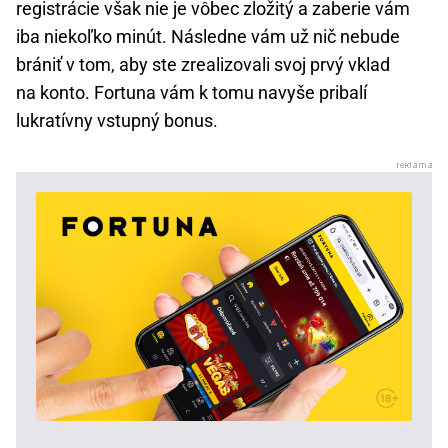
registrácie však nie je vôbec zložitý a zaberie vám
iba niekoľko minút. Následne vám už nič nebude
brániť v tom, aby ste zrealizovali svoj prvý vklad
na konto. Fortuna vám k tomu navyše pribalí
lukratívny vstupný bonus.