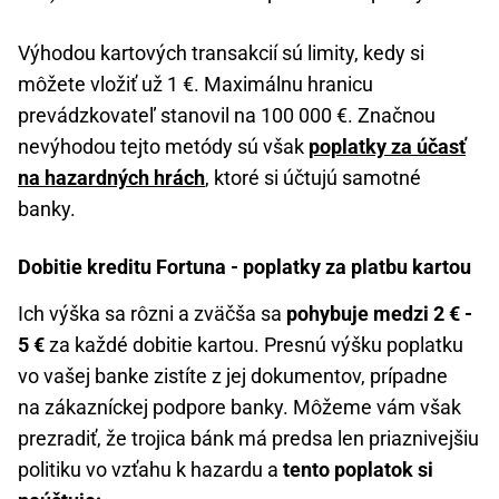
Výhodou kartových transakcií sú limity, kedy si
môžete vložiť už 1 €. Maximálnu hranicu
prevádzkovateľ stanovil na 100 000 €. Značnou
nevýhodou tejto metódy sú však
poplatky za účasť
na hazardných hrách
, ktoré si účtujú samotné
banky.
Dobitie kreditu Fortuna - poplatky za platbu kartou
Ich výška sa rôzni a zväčša sa
pohybuje medzi 2 € -
5 €
za každé dobitie kartou. Presnú výšku poplatku
vo vašej banke zistíte z jej dokumentov, prípadne
na zákazníckej podpore banky. Môžeme vám však
prezradiť, že trojica bánk má predsa len priaznivejšiu
politiku vo vzťahu k hazardu a
tento poplatok si