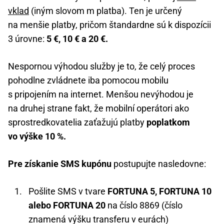
vklad
(iným slovom m platba). Ten je určený
na menšie platby, pričom štandardne sú k dispozícii
3 úrovne:
5 €, 10 € a 20 €.
Nespornou výhodou služby je to, že celý proces
pohodlne zvládnete iba pomocou mobilu
s pripojením na internet. Menšou nevýhodou je
na druhej strane fakt, že mobilní operátori ako
sprostredkovatelia zaťažujú platby
poplatkom
vo výške 10 %.
Pre získanie SMS kupónu
postupujte nasledovne:
Pošlite SMS v tvare
FORTUNA 5, FORTUNA 10
alebo FORTUNA 20
na číslo 8869 (číslo
znamená výšku transferu v eurách)