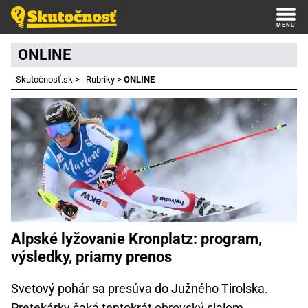
ONLINE
Skutočnosť.sk
>
Rubriky
>
ONLINE
Alpské lyžovanie Kronplatz: program,
výsledky, priamy prenos
Svetový pohár sa presúva do Južného Tirolska.
Pretekárky čaká tentokrát obrovský slalom.