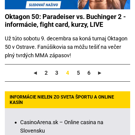
Oktagon 50: Paradeiser vs. Buchinger 2 -
informácie, fight card, kurzy, LIVE
Už túto sobotu 9. decembra sa koná turnaj Oktagon
50 v Ostrave. Fanúšikovia sa môžu tešiť na večer
plný tvrdých MMA zápasov!
◄
2
3
4
5
6
►
INFORMÁCIE NIELEN ZO SVETA ŠPORTU A ONLINE
KASÍN
CasinoArena.sk – Online casina na
Slovensku