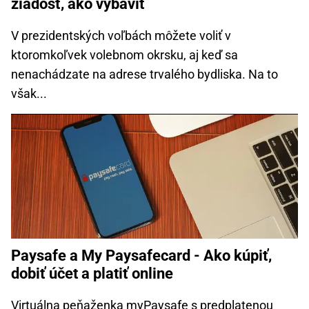
žiadosť, ako vybaviť
V prezidentských voľbách môžete voliť v
ktoromkoľvek volebnom okrsku, aj keď sa
nenachádzate na adrese trvalého bydliska. Na to
však...
Paysafe a My Paysafecard - Ako kúpiť,
dobiť účet a platiť online
Virtuálna peňaženka myPaysafe s predplatenou