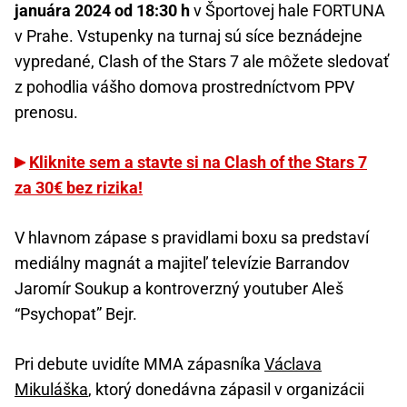
januára 2024 od 18:30 h
v Športovej hale FORTUNA
v Prahe. Vstupenky na turnaj sú síce beznádejne
vypredané, Clash of the Stars 7 ale môžete sledovať
z pohodlia vášho domova prostredníctvom PPV
prenosu.
Kliknite sem a stavte si na Clash of the Stars 7
za 30€ bez rizika!
V hlavnom zápase s pravidlami boxu sa predstaví
mediálny magnát a majiteľ televízie Barrandov
Jaromír Soukup a kontroverzný youtuber Aleš
“Psychopat” Bejr.
Pri debute uvidíte MMA zápasníka
Václava
Mikuláška
, ktorý donedávna zápasil v organizácii