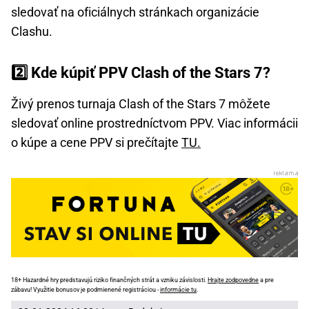
sledovať na oficiálnych stránkach organizácie
Clashu.
2️⃣
Kde kúpiť PPV Clash of the Stars 7?
Živý prenos turnaja Clash of the Stars 7 môžete
sledovať online prostredníctvom PPV. Viac informácii
o kúpe a cene PPV si prečítajte
TU.
18+ Hazardné hry predstavujú riziko finančných strát a vzniku závislosti.
Hrajte zodpovedne
a pre
zábavu! Využitie bonusov je podmienené registráciou -
informácie tu
.