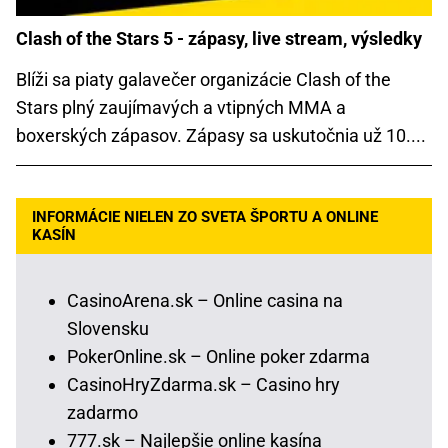
Clash of the Stars 5 - zápasy, live stream, výsledky
Blíži sa piaty galavečer organizácie Clash of the
Stars plný zaujímavých a vtipných MMA a
boxerských zápasov. Zápasy sa uskutočnia už 10....
INFORMÁCIE NIELEN ZO SVETA ŠPORTU A ONLINE
KASÍN
CasinoArena.sk – Online casina na
Slovensku
PokerOnline.sk – Online poker zdarma
CasinoHryZdarma.sk – Casino hry
zadarmo
777.sk – Najlepšie online kasína