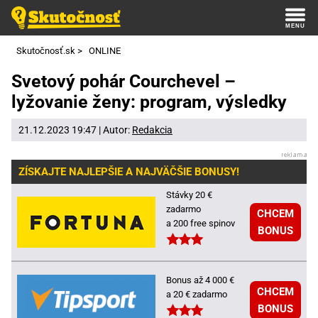
Skutočnosť.sk
>
ONLINE
Svetový pohár Courchevel –
lyžovanie ženy: program, výsledky
21.12.2023 19:47 | Autor:
Redakcia
ZÍSKAJTE NAJLEPŠIE A NAJVÄČŠIE BONUSY!
Stávky 20 €
zadarmo
CHCEM
a 200 free spinov
BONUS
Bonus až 4 000 €
CHCEM
a 20 € zadarmo
BONUS