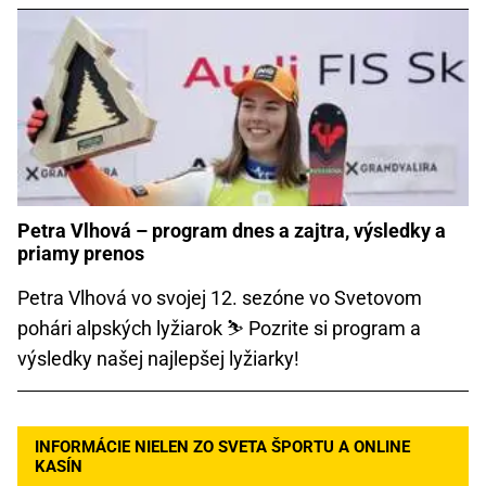
Petra Vlhová – program dnes a zajtra, výsledky a
priamy prenos
Petra Vlhová vo svojej 12. sezóne vo Svetovom
pohári alpských lyžiarok ⛷️ Pozrite si program a
výsledky našej najlepšej lyžiarky!
INFORMÁCIE NIELEN ZO SVETA ŠPORTU A ONLINE
KASÍN