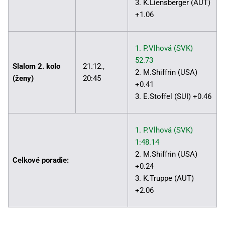
3. K.Liensberger (AUT)
+1.06
1. P.Vlhová (SVK)
52.73
Slalom 2. kolo
21.12.,
2. M.Shiffrin (USA)
(ženy)
20:45
+0.41
3. E.Stoffel (SUI) +0.46
1. P.Vlhová (SVK)
1:48.14
2. M.Shiffrin (USA)
Celkové poradie:
+0.24
3. K.Truppe (AUT)
+2.06