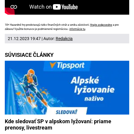
18+ Hazardné hry predstavujú riziko finančných strát a vzniku závislosti.
Hrajte zodpovedne
a pre
zábavu! Využitie bonusov je podmienené registráciou -
informácie tu
.
21.12.2023 19:47 | Autor:
Redakcia
SÚVISIACE ČLÁNKY
Kde sledovať SP v alpskom lyžovaní: priame
prenosy, livestream