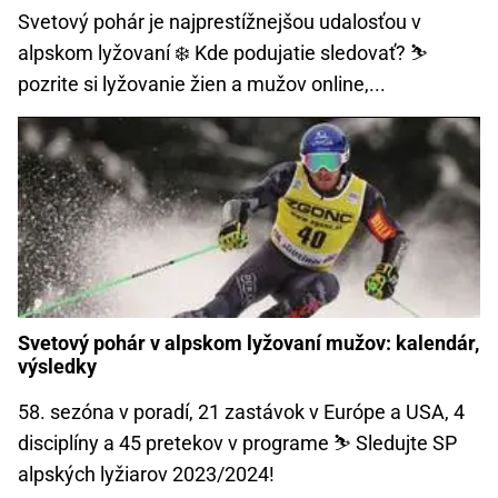
Svetový pohár je najprestížnejšou udalosťou v
alpskom lyžovaní ❄️ Kde podujatie sledovať? ⛷️
pozrite si lyžovanie žien a mužov online,...
Svetový pohár v alpskom lyžovaní mužov: kalendár,
výsledky
58. sezóna v poradí, 21 zastávok v Európe a USA, 4
disciplíny a 45 pretekov v programe ⛷️ Sledujte SP
alpských lyžiarov 2023/2024!