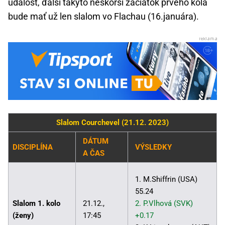
udalosť, ďalší takýto neskorší začiatok prvého kola
bude mať už len slalom vo Flachau (16.januára).
Slalom Courchevel (21.12. 2023)
DÁTUM
DISCIPLÍNA
VÝSLEDKY
A ČAS
1. M.Shiffrin (USA)
55.24
Slalom 1. kolo
21.12.,
2. P.Vlhová (SVK)
(ženy)
17:45
+0.17