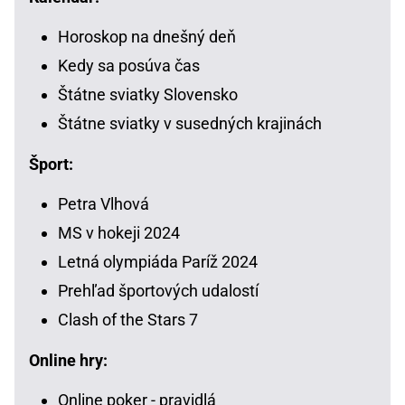
Horoskop na dnešný deň
Kedy sa posúva čas
Štátne sviatky Slovensko
Štátne sviatky v susedných krajinách
Šport:
Petra Vlhová
MS v hokeji 2024
Letná olympiáda Paríž 2024
Prehľad športových udalostí
Clash of the Stars 7
Online hry:
Online poker - pravidlá