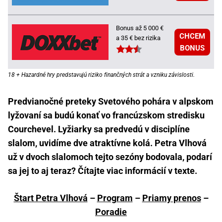
Bonus až 5 000 €
CHCEM
a 35 € bez rizika
BONUS
18 + Hazardné hry predstavujú riziko finančných strát a vzniku závislosti.
Predvianočné preteky Svetového pohára v alpskom
lyžovaní sa budú konať vo francúzskom stredisku
Courchevel. Lyžiarky sa predvedú v disciplíne
slalom, uvidíme dve atraktívne kolá. Petra Vlhová
už v dvoch slalomoch tejto sezóny bodovala, podarí
sa jej to aj teraz? Čítajte viac informácií v texte.
Štart Petra Vlhová
–
Program
–
Priamy prenos
–
Poradie