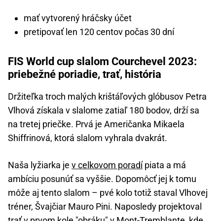
mať vytvorený hráčsky účet
pretipovať len 120 centov počas 30 dní
FIS World cup slalom Courchevel 2023:
priebežné poriadie, trať, história
Držiteľka troch malých krištáľových glóbusov Petra
Vlhová získala v slalome zatiaľ 180 bodov, drží sa
na tretej priečke. Prvá je Američanka Mikaela
Shiffrinová, ktorá slalom vyhrala dvakrát.
Naša lyžiarka je
v celkovom poradí
piata a má
ambíciu posunúť sa vyššie. Dopomôcť jej k tomu
môže aj tento slalom – pvé kolo totiž staval Vlhovej
tréner, Švajčiar Mauro Pini. Naposledy projektoval
trať v prvom kole "obráku" v Mont-Tremblante, kde