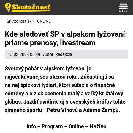
Skutočnosť.sk
>
ONLINE
Kde sledovať SP v alpskom lyžovaní:
priame prenosy, livestream
15.03.2024 06:49 | Autor:
Redakcia
Svetový pohár v alpskom lyžovaní je
najočakávanejšou akciou roka. Zúčastňujú sa
na nej špičkoví lyžiari, ktorí súťažia o finančné
odmeny a o zisk ocenenia malý a veľký krištáľový
glóbus. Jazdiť uvidíme aj slovenských kráľov tohto
zimného športu - Petru Vlhovú a Adama Žampu.
Info
–
Program
–
Online
–
Naživo