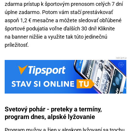
zdarma prístup k športovým prenosom celých 7 dní
úplne zadarmo. Potom vám stačí prestávkovať
aspoň 1,2 € mesačne a môžete sledovať obľúbené
športové podujatia voľne ďalších 30 dní! Kliknite
na banner nižšie a využite tak túto jedinečnú
príležitosť.
Svetový pohár - preteky a termíny,
program dnes, alpské lyžovanie
Program mužov a žien v alpskom lyžovaní sa trochu