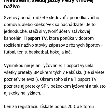
livestream, sleduj jazdy Petry Vlhovej
naživo
Svetový pohár môžete sledovať z pohodlia vášho
domova, alebo kdekoľvek sa nachádzate. Je to
jednoduché, stačí si vytvoriť účet v stávkovej
kancelárii
Tipsport TV
, ktorá ponúka v dobrom
rozlíšení naživo stovky zápasov z rôznych športov -
futbal, tenis, basketbal, hokej a iné.
Výnimkou nie je ani lyžovanie; Tipsport vysiela
všetky preteky SP okrem tých v Rakúsku (tie si viete
pozrieť v televízii). Okrem toho si na Tipsport TV
pozriete aj preteky
SP v bežeckom lyžovaní
a takisto
aj skoky na lyžiach.
Len za registráciu získate bonus 20 € a k tomu