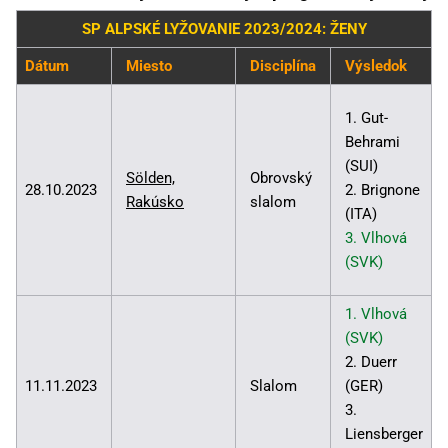
SP ALPSKÉ LYŽOVANIE 2023/2024: ŽENY
Dátum
Miesto
Disciplína
Výsledok
1. Gut-
Behrami
(SUI)
Sölden,
Obrovský
28.10.2023
2. Brignone
Rakúsko
slalom
(ITA)
3. Vlhová
(SVK)
1. Vlhová
(SVK)
2. Duerr
11.11.2023
Slalom
(GER)
3.
Liensberger