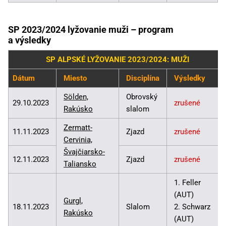
SP 2023/2024 lyžovanie muži – program
a výsledky
SP ALPSKÉ LYŽOVANIE 2023/2024: MUŽI
Dátum
Miesto
Disciplína
Výsledky
Sölden,
Obrovský
29.10.2023
zrušené
Rakúsko
slalom
Zermatt-
11.11.2023
Zjazd
zrušené
Cervinia,
Švajčiarsko-
12.11.2023
Zjazd
zrušené
Taliansko
1. Feller
(AUT)
Gurgl,
18.11.2023
Slalom
2. Schwarz
Rakúsko
(AUT)