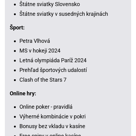
Štátne sviatky Slovensko
Štátne sviatky v susedných krajinách
Šport:
Petra Vlhová
MS v hokeji 2024
Letná olympiáda Paríž 2024
Prehľad športových udalostí
Clash of the Stars 7
Online hry:
Online poker - pravidlá
Výherné kombinácie v pokri
Bonusy bez vkladu v kasíne
Free spiny v online kasíne