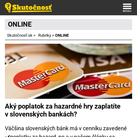
ONLINE
Skutočnosť.sk
>
Rubriky
>
ONLINE
Aký poplatok za hazardné hry zaplatíte
v slovenských bankách?
Väčšina slovenských bánk má v cenníku zavedené
✔️poplatky za hazard, no a v našom článku sa