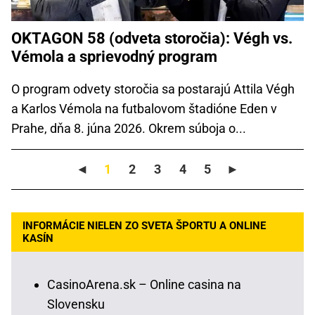
OKTAGON 58 (odveta storočia): Végh vs.
Vémola a sprievodný program
O program odvety storočia sa postarajú Attila Végh
a Karlos Vémola na futbalovom štadióne Eden v
Prahe, dňa 8. júna 2026. Okrem súboja o...
◄
1
2
3
4
5
►
INFORMÁCIE NIELEN ZO SVETA ŠPORTU A ONLINE
KASÍN
CasinoArena.sk – Online casina na
Slovensku