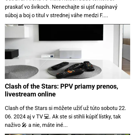
praskať vo švíkoch. Nenechajte si ujsť napínavý
súboj a boj o titul v strednej váhe medzi F....
Clash of the Stars: PPV priamy prenos,
livestream online
Clash of the Stars si môžete užiť už túto sobotu 22.
06. 2024 aj v TV 💻. Ak ste si stihli kúpiť lístky, tak
naživo 🎤 a nie, máte iné...