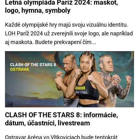
Letná olympiáda Paríž 2024: maskot,
logo, hymna, symboly
Každé olympijské hry majú svoju vizuálnu identitu.
LOH Paríž 2024 už zverejnili svoje logo, ale napríklad
aj maskota. Budete prekvapení čím...
CLASH OF THE STARS 8: informácie,
dátum, účastníci, livestream
Ostravar Aréna vo Vítkoviciach bude tentokrát