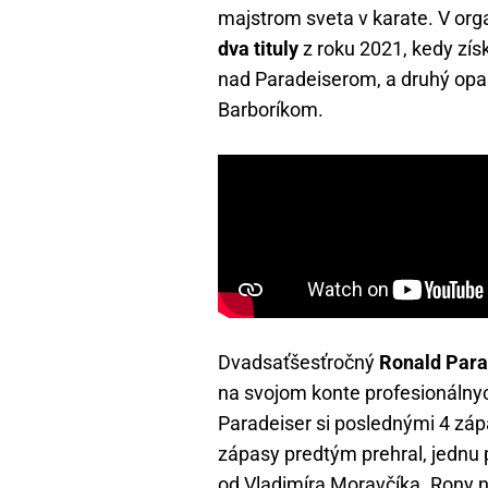
majstrom sveta v karate. V or
dva tituly
z roku 2021, kedy zís
nad Paradeiserom, a druhý opa
Barboríkom.
Dvadsaťšesťročný
Ronald Para
na svojom konte profesionál
Paradeiser si poslednými 4 záp
zápasy predtým prehral, jednu 
od Vladimíra Moravčíka. Rony n