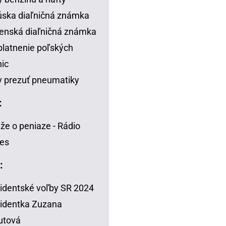
ska diaľničná známka
enská diaľničná známka
latnenie poľských
nic
 prezuť pneumatiky
:
že o peniaze - Rádio
es
:
identské voľby SR 2024
identka Zuzana
utová