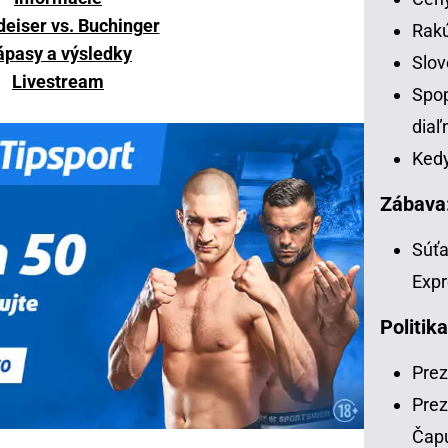
eiser vs. Buchinger
Rakú
ápasy a výsledky
Slov
Livestream
Spop
diaľ
Kedy
Zábava
Súťa
Expr
Politika
Prez
Prez
Čap