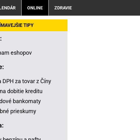
LENDÁR
ONLINE
ZDRAVIE
MAVEJŠIE TIPY
:
nam eshopov
e:
a DPH za tovar z Číny
na dobitie kreditu
adové bankomaty
bné prieskumy
a:
 benzínu a nafty