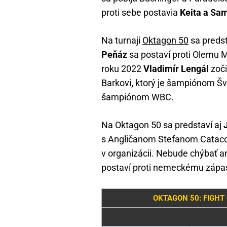
proti sebe postavia
Keita a Sa
Na turnaji
Oktagon 50
sa predst
Peňáz
sa postaví proti Olemu M
roku 2022
Vladimír Lengál
zoči
Barkovi
,
ktorý je šampiónom Š
šampiónom WBC.
Na Oktagon 50 sa predstaví aj
s Angličanom Stefanom Catacol
v organizácii. Nebude chýbať a
postaví proti nemeckému zápas
OKTAGON 50: FIGHT