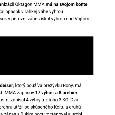
ganizácii Oktagon MMA
má na svojom konte
kal opasok v ľahkej váhe výhrou
sok v perovej váhe získal výhrou nad Vojtom
deiser
, ktorý používa prezývku Rony, má
nych MMA zápasov
17 výhier a 8 prehier
.
asmi zapísal 4 výhry a z toho 3 KO. Dva
prehru utŕžil od skúseného Keitu a druhú
a zápas s Bukim poctivo trénoval a urobí