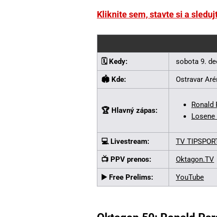
Kliknite sem, stavte si a sledu
🗓️ Kedy:
sobota 9. de
🏟️ Kde:
Ostravar Aré
Ronald 
🏆 Hlavný zápas:
Losene 
💻 Livestream:
TV TIPSPOR
📺 PPV prenos:
Oktagon.TV
▶️ Free Prelims:
YouTube