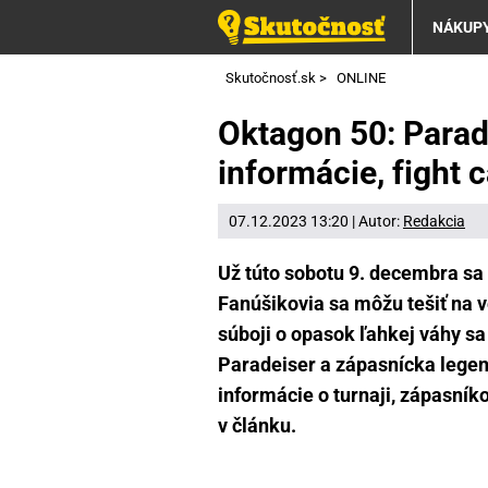
NÁKUP
Skutočnosť.sk
>
ONLINE
Oktagon 50: Parade
informácie, fight c
07.12.2023 13:20 | Autor:
Redakcia
Už túto sobotu 9. decembra sa
Fanúšikovia sa môžu tešiť na 
súboji o opasok ľahkej váhy sa
Paradeiser a zápasnícka legen
informácie o turnaji, zápasník
v článku.