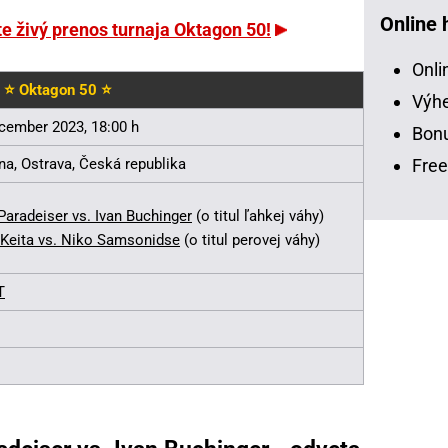
Online 
jte živý prenos turnaja Oktagon 50!
Onli
⭐ Oktagon 50 ⭐
Výhe
cember 2023, 18:00 h
Bonu
Free
na, Ostrava, Česká republika
Paradeiser vs. Ivan Buchinger
(o titul ľahkej váhy)
Keita vs. Niko Samsonidse
(o titul perovej váhy)
T