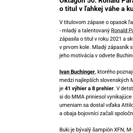
Oktagon 50: Ronald Para
o titul v ľahkej váhe a k
V titulovom zápase o opasok ľah
- mladý a talentovaný
Ronald P
zápasila o titul v roku 2021 a 
v prvom kole. Mladý zápasník sa
jeho motivácia v odvete Buchin
Ivan Buchinger
, ktorého pozna
medzi najlepších slovenských 
je
41 výhier a 8 prehier
. V dets
si do MMA priniesol vynikajúce
umeniam sa dostal vďaka Attilo
a obaja bojovníci začali spoloč
Buki je bývalý šampión XFN, M-