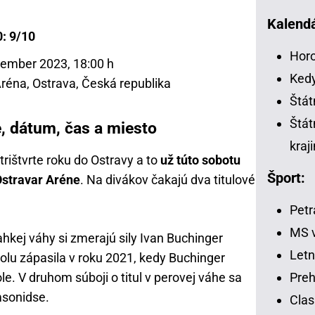
Kalendá
: 9/10
Horo
ember 2023, 18:00 h
Kedy
réna, Ostrava, Česká republika
Štát
Štát
, dátum, čas a miesto
kraj
trištvrte roku do Ostravy a to
už túto sobotu
Šport:
Ostravar Aréne
. Na divákov čakajú dva titulové
Petr
MS v
kej váhy si zmerajú sily Ivan Buchinger
Letn
polu zápasila v roku 2021, kedy Buchinger
Preh
le. V druhom súboji o titul v perovej váhe sa
msonidse.
Clas