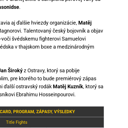
msonidse
.
avia aj ďalšie hviezdy organizácie,
Matěj
agnorovi. Talentovaný český bojovník a objav
-voči švédskemu fighterovi Samuelovi
védska v thajskom boxe a medzinárodným
Jan Široký
z Ostravy, ktorý sa pobije
im, pre ktorého to bude premiérový zápas
ni ďalší ostravský rodák
Matěj Kuzník
, ktorý sa
níkovi Ebrahimu Hosseinpourovi.
 CARD, PROGRAM, ZÁPASY, VÝSLEDKY
Title Fights