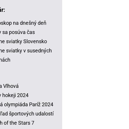
r:
skop na dnešný deň
 sa posúva čas
ne sviatky Slovensko
ne sviatky v susedných
inách
a Vlhová
 hokeji 2024
á olympiáda Paríž 2024
ľad športových udalostí
h of the Stars 7