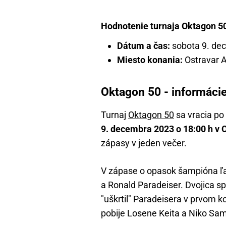
Hodnotenie turnaja Oktagon 50
Dátum a čas:
sobota 9. dec
Miesto konania:
Ostravar A
Oktagon 50 - informácie
Turnaj
Oktagon 50
sa vracia po 
9. decembra 2023 o 18:00 h v 
zápasy v jeden večer.
V zápase o opasok šampióna ľah
a Ronald Paradeiser. Dvojica s
"uškrtil" Paradeisera v prvom ko
pobije Losene Keita a Niko Sa