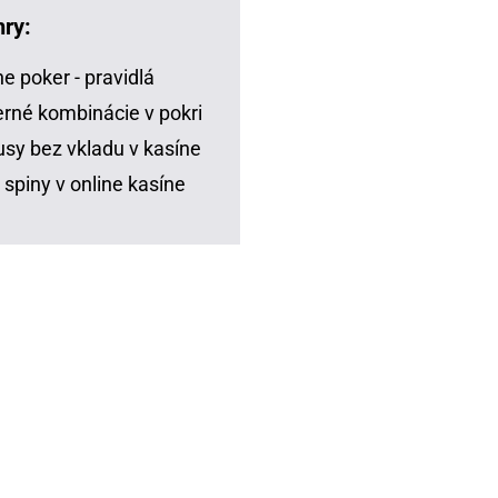
hry:
ne poker - pravidlá
rné kombinácie v pokri
sy bez vkladu v kasíne
 spiny v online kasíne