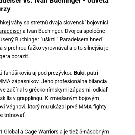
deiser vs. Ivan Buchinger - odveta
urzy
kej váhy sa stretnú dvaja slovenskí bojovníci
aradeiser
a Ivan Buchinger. Dvojica spoločne
skúsený Buchinger "uškrtil" Paradeisera hneď
 s prehrou ťažko vyrovnával a o to silnejšia je
gera poraziť.
jú fanúšikovia aj pod prezývkou
Buki
, patrí
MMA zápasníkov. Jeho profesionálna bilancia
tve začínal s grécko-rímskymi zápasmi, odkiaľ
 skills v grapplingu. K zmiešaným bojovým
vi Véghovi, ktorý mu ukázal prvé MMA fighty
ne trénovať.
1 Global a Cage Warriors a je tiež 5-násobným