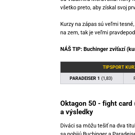
všetko preto, aby získal svoj 
Kurzy na zápas sú veľmi tesné,
na zem, tak je veľmi pravdepod
NÁŠ TIP: Buchinger zvíťazí (ku
TIPSPORT KUR
PARADEISER 1
(1,83)
Oktagon 50 - fight card 
a výsledky
Diváci sa môžu tešiť na dva ti
sa pobijú Buchinger a Paradeise