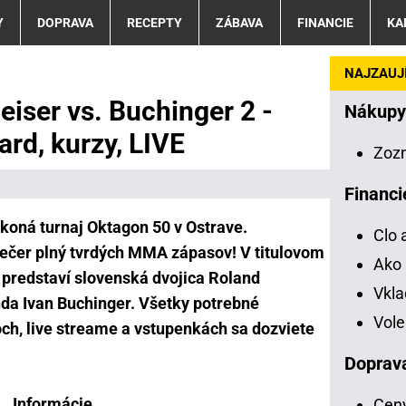
Y
DOPRAVA
RECEPTY
ZÁBAVA
FINANCIE
KA
NAJZAUJÍ
iser vs. Buchinger 2 -
Nákupy
ard, kurzy, LIVE
Zoz
Financi
 koná turnaj Oktagon 50 v Ostrave.
Clo 
večer plný tvrdých MMA zápasov! V titulovom
Ako 
 predstaví slovenská dvojica Roland
Vkl
da Ivan Buchinger. Všetky potrebné
Vole
och, live streame a vstupenkách sa dozviete
Doprav
Informácie
Ceny