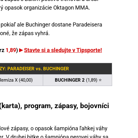
prvý opasok organizácie Oktagon MMA.
 pokiaľ ale Buchinger dostane Paradeisera
oné, že zápas vyhrá.
rz
1,89
)
Stavte si a sledujte v Tipsporte!
ZY: PARADEISER vs. BUCHINGER
Remíza X (40,00)
BUCHINGER 2
(1,89) ⭐
(karta), program, zápasy, bojovníci
tulové zápasy, o opasok šampióna ľahkej váhy
r. V druhej bitke o šampióna perovej váhy sa