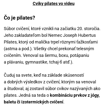
Cviky pilates vo videu
Čo je pilates?
Súbor cvičení, ktoré vznikli na začiatku 20. storočia.
Jeho zakladateľom bol Nemec Joseph Hubertus
Pilates, ktorý od malička trpel rôznymi ťažkosťami
(astma a pod.). Všetky chcel prekonať telesným
cvičením. Venoval sa šermu, boxu, potápaniu
a plávaniu, gymnastike, tchaj-ťi atď.).
Čuduj sa svete, keď na základe skúseností
a dobrých výsledkov z cvičení, ktorým sa venoval
a študoval, aj zostavil súbor cvikov nazývaných ako
pilates. Jedná sa teda o
kombináciu prvkov z jógy,
baletu či izotermických cvičení
.