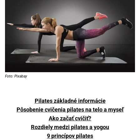
Foto: Pixabay
Pilates základné informácie
Pôsobenie cvičenia pilates na telo a myseľ
Ako začať cvičiť?
Rozdiely medzi pilates a yogou
9 princípov pilates