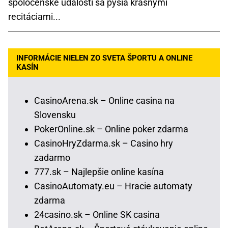
spoločenské udalosti sa pýšia krásnymi
recitáciami...
INFORMÁCIE NIELEN ZO SVETA ŠPORTU A ONLINE
KASÍN
CasinoArena.sk – Online casina na
Slovensku
PokerOnline.sk – Online poker zdarma
CasinoHryZdarma.sk – Casino hry
zadarmo
777.sk – Najlepšie online kasína
CasinoAutomaty.eu – Hracie automaty
zdarma
24casino.sk – Online SK casina