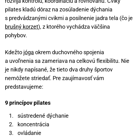
rozvíja kontrolu, koordináciu a rovnováhu. Cviky
pilates kladú dôraz na zosúladenie dýchania
s predvádzanými cvikmi a posilnenie jadra tela (čo je
brušný korzet
), z ktorého vychádza väčšina
pohybov.
Kdežto
jóga
okrem duchovného spojenia
a uvoľnenia sa zameriava na celkovú flexibilitu. Nie
je nikdy napísané, že tieto dva druhy športov
nemôžete striedať. Pre zaujímavosť vám
predstavujeme:
9 princípov pilates
sústredené dýchanie
koncentrácia
ovládanie