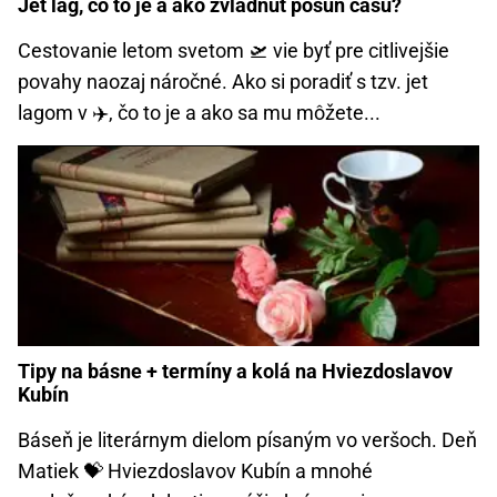
Jet lag, čo to je a ako zvládnuť posun času?
Cestovanie letom svetom 🛫 vie byť pre citlivejšie
povahy naozaj náročné. Ako si poradiť s tzv. jet
lagom v ✈️, čo to je a ako sa mu môžete...
Tipy na básne + termíny a kolá na Hviezdoslavov
Kubín
Báseň je literárnym dielom písaným vo veršoch. Deň
Matiek 💝 Hviezdoslavov Kubín a mnohé