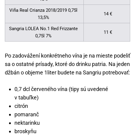
Viña Real Crianza 2018/2019 0,75l
14 €
13,5%
Sangria LOLEA No.1 Red Frizzante
11 €
0,75l 7%
Po zadovážení konkrétneho vína je na mieste podeliť
sa o ostatné prísady, ktoré do drinku patria. Na jeden
džbán o objeme 1liter budete na Sangriu potrebovať:
0,7 dcl červeného vína (tipy sú uvedené
v tabuľke)
citrón
pomaranč
nektarinku
broskyňu