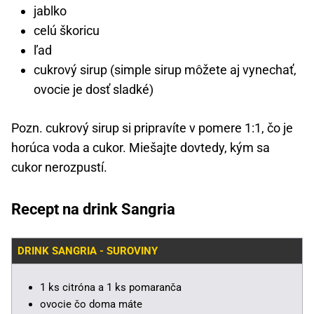
jablko
celú škoricu
ľad
cukrový sirup (simple sirup môžete aj vynechať,
ovocie je dosť sladké)
Pozn. cukrový sirup si pripravíte v pomere 1:1, čo je
horúca voda a cukor. Miešajte dovtedy, kým sa
cukor nerozpustí.
Recept na drink Sangria
DRINK SANGRIA - SUROVINY
1 ks citróna a 1 ks pomaranča
ovocie čo doma máte