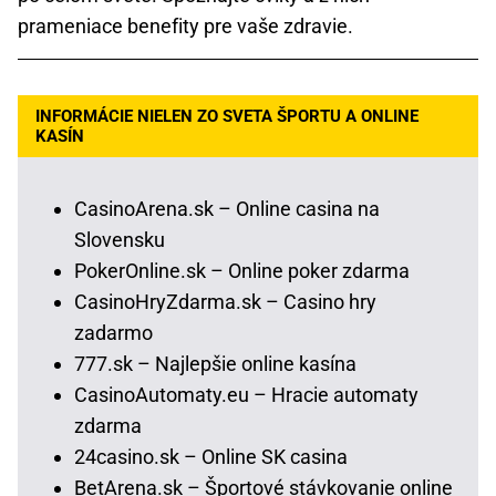
prameniace benefity pre vaše zdravie.
INFORMÁCIE NIELEN ZO SVETA ŠPORTU A ONLINE
KASÍN
CasinoArena.sk – Online casina na
Slovensku
PokerOnline.sk – Online poker zdarma
CasinoHryZdarma.sk – Casino hry
zadarmo
777.sk – Najlepšie online kasína
CasinoAutomaty.eu – Hracie automaty
zdarma
24casino.sk – Online SK casina
BetArena.sk – Športové stávkovanie online