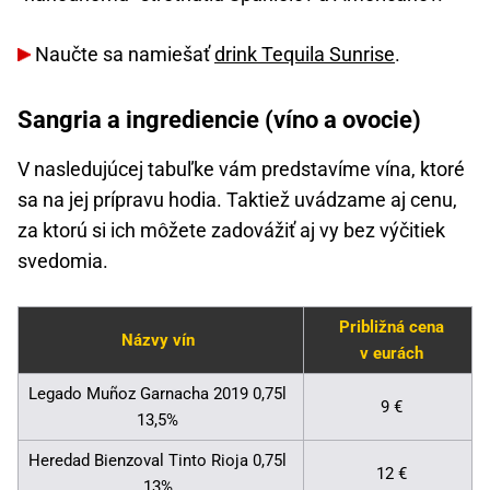
Naučte sa namiešať
drink Tequila Sunrise
.
Sangria a ingrediencie (víno a ovocie)
V nasledujúcej tabuľke vám predstavíme vína, ktoré
sa na jej prípravu hodia. Taktiež uvádzame aj cenu,
za ktorú si ich môžete zadovážiť aj vy bez výčitiek
svedomia.
Približná cena
Názvy vín
v eurách
Legado Muñoz Garnacha 2019 0,75l
9 €
13,5%
Heredad Bienzoval Tinto Rioja 0,75l
12 €
13%