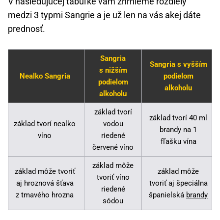
V nasledujúcej tabuľke vám zhrnieme rozdiely
medzi 3 typmi Sangrie a je už len na vás akej dáte
prednosť.
Sangria
Sangria s vyšším
s nižším
Nealko Sangria
podielom
podielom
alkoholu
alkoholu
základ tvorí
základ tvorí 40 ml
základ tvorí nealko
vodou
brandy na 1
víno
riedené
fľašku vína
červené víno
základ môže
základ môže tvoriť
základ môže
tvoriť víno
aj hroznová šťava
tvoriť aj špeciálna
riedené
z tmavého hrozna
španielská
brandy
sódou