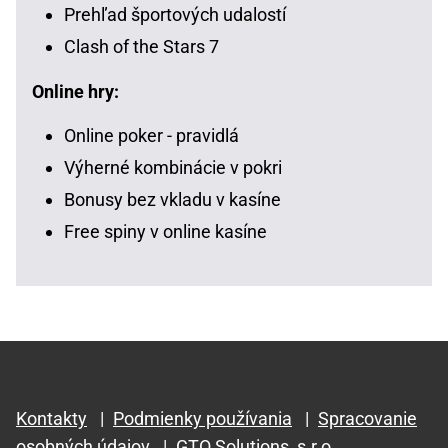
Prehľad športových udalostí
Clash of the Stars 7
Online hry:
Online poker - pravidlá
Výherné kombinácie v pokri
Bonusy bez vkladu v kasíne
Free spiny v online kasíne
Kontakty
|
Podmienky používania
|
Spracovanie
osobných údajov
|
GTO Solutions, s.r.o.