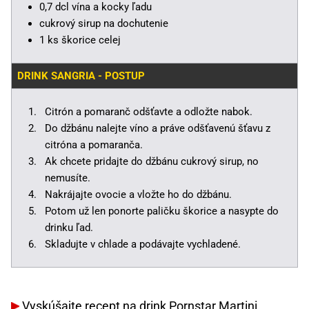
0,7 dcl vína a kocky ľadu
cukrový sirup na dochutenie
1 ks škorice celej
DRINK SANGRIA - POSTUP
Citrón a pomaranč odšťavte a odložte nabok.
Do džbánu nalejte víno a práve odšťavenú šťavu z
citróna a pomaranča.
Ak chcete pridajte do džbánu cukrový sirup, no
nemusíte.
Nakrájajte ovocie a vložte ho do džbánu.
Potom už len ponorte paličku škorice a nasypte do
drinku ľad.
Skladujte v chlade a podávajte vychladené.
Vyskúšajte recept na
drink Pornstar Martini
.