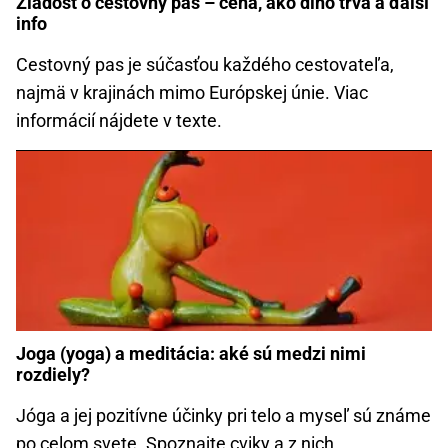
Žiadosť o cestovný pas – cena, ako dlho trvá a ďalší
info
Cestovný pas je súčasťou každého cestovateľa,
najmä v krajinách mimo Európskej únie. Viac
informácií nájdete v texte.
Joga (yoga) a meditácia: aké sú medzi nimi
rozdiely?
Jóga a jej pozitívne účinky pri telo a myseľ sú známe
po celom svete. Spoznajte cviky a z nich