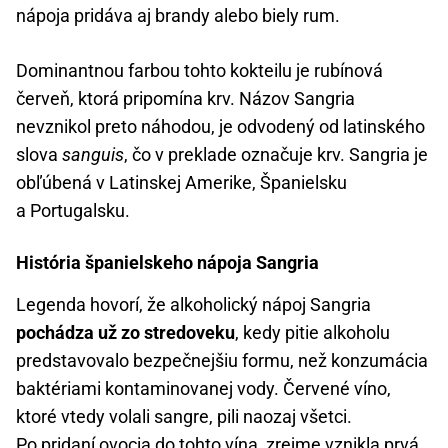
nápoja pridáva aj brandy alebo biely rum.
Dominantnou farbou tohto kokteilu je rubínová
červeň, ktorá pripomína krv. Názov Sangria
nevznikol preto náhodou, je odvodený od latinského
slova
sanguis
, čo v preklade označuje krv. Sangria je
obľúbená v Latinskej Amerike, Španielsku
a Portugalsku.
História španielskeho nápoja Sangria
Legenda hovorí, že alkoholický nápoj Sangria
pochádza už zo stredoveku
, kedy pitie alkoholu
predstavovalo bezpečnejšiu formu, než konzumácia
baktériami kontaminovanej vody. Červené víno,
ktoré vtedy volali sangre, pili naozaj všetci.
Po pridaní ovocia do tohto vína, zrejme vznikla prvá