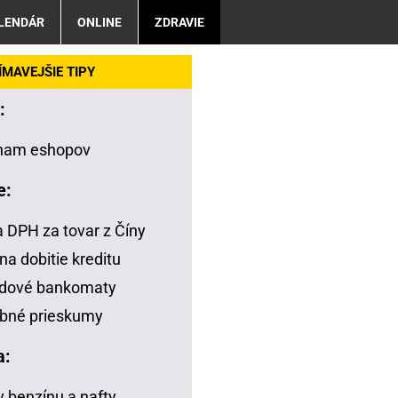
LENDÁR
ONLINE
ZDRAVIE
MAVEJŠIE TIPY
:
nam eshopov
e:
a DPH za tovar z Číny
na dobitie kreditu
adové bankomaty
bné prieskumy
a:
 benzínu a nafty