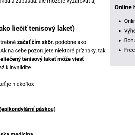
aktia a zápästia, ale môžete vyžarovať aj
Online 
Onli
ako liečiť tenisový lakeť)
Výhe
Bonu
otrebné
začať čím skôr
, podobne ako
Free
 Ak na sebe pozorujete niektoré príznaky, tak
eliečený tenisový lakeť môže viesť
 k invalidite.
eť je niekoľko:
 (epikondylární páskou)
nska medicína