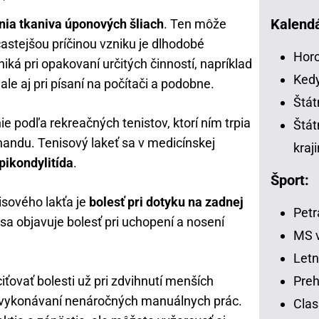
Kalendá
ia tkaniva úponových šliach
. Ten môže
astejšou príčinou vzniku je dlhodobé
Horo
iká pri opakovaní určitých činností, napríklad
Kedy
 ale aj pri písaní na počítači a podobne.
Štát
ie podľa rekreačných tenistov, ktorí ním trpia
Štát
handu. Tenisový lakeť sa v medicínskej
kraj
pikondylitída
.
Šport:
isového lakťa je
bolesť pri dotyku na zadnej
Petr
 sa objavuje bolesť pri uchopení a nosení
MS v
Letn
Preh
iťovať bolesti už pri zdvihnutí menších
ri vykonávaní nenáročných manuálnych prác.
Clas