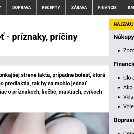
Y
DOPRAVA
RECEPTY
ZÁBAVA
FINANCIE
KA
NAJZAUJÍ
ť - príznaky, príčiny
Nákupy
Zoz
Financi
vonkajšej strane lakťa, prípadne bolesť, ktorá
Clo 
 predlaktia, tak by sa mohlo jednať
Ako 
viac o príznakoch, liečbe, mastiach, cvikoch
Vkl
Vole
Doprav
Ceny