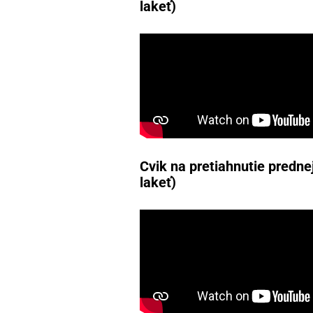
lakeť)
Cvik na pretiahnutie prednej
lakeť)