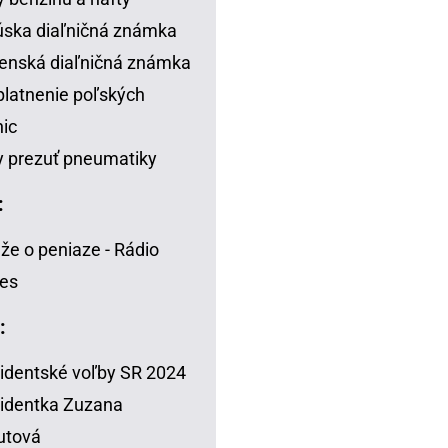
ska diaľničná známka
enská diaľničná známka
latnenie poľských
nic
 prezuť pneumatiky
:
že o peniaze - Rádio
es
:
identské voľby SR 2024
identka Zuzana
utová