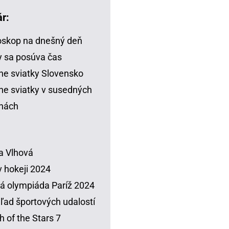
r:
skop na dnešný deň
 sa posúva čas
ne sviatky Slovensko
ne sviatky v susedných
inách
a Vlhová
 hokeji 2024
á olympiáda Paríž 2024
ľad športových udalostí
h of the Stars 7