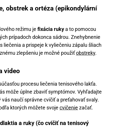
e, obstrek a ortéza (epikondylární
ového režimu je
fixácia ruky
a to pomocou
orých prípadoch dokonca sádrou. Znehybnenie
liečenia a prispeje k vyliečeniu zápalu šliach
aznému zlepšeniu je možné použiť
obstreky
.
a video
súčasťou procesu liečenia tenisového lakťa.
 vás môže úplne zbaviť symptómov. Vyhľadajte
ý vás naučí správne cvičiť a preťahovať svaly.
 podľa ktorých môžete svoje
cvičenie
začať.
laktia a ruky (čo cvičiť na tenisový