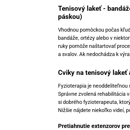
Tenisový lakeť - bandáž
páskou)
Vhodnou pomôckou počas kľud
bandáže, ortézy alebo v niekt
ruky pomôže naštartovať proces 
a svalov. Ak nedochádza k výr
Cviky na tenisový lakeť 
Fyzioterapia je neoddeliteľnou 
Správne zvolená rehabilitácia
si dobrého fyzioterapeuta, ktor
Nižšie nájdete niekoľko videí,
Pretiahnutie extenzorov pred