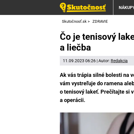
NÁKUP
Skutočnosť.sk
>
ZDRAVIE
Čo je tenisový lake
a liečba
11.09.2023 06:26 | Autor:
Redakcia
Ak vás trápia silné bolesti na 
vám vystreľuje do ramena alebo
o tenisový lakeť. Prečítajte si 
a operácii.