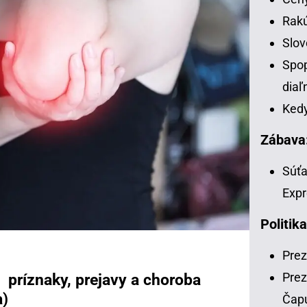
Rakú
Slov
Spop
diaľ
Kedy
Zábava
Súťa
Expr
Politika
Prez
Prez
- príznaky, prejavy a choroba
a)
Čap