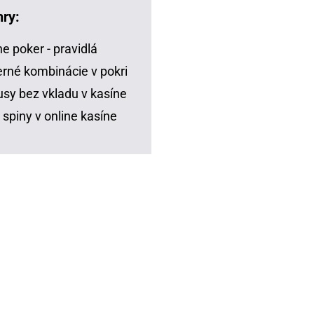
hry:
ne poker - pravidlá
rné kombinácie v pokri
sy bez vkladu v kasíne
 spiny v online kasíne