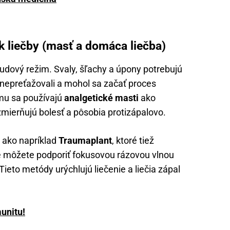
ok liečby (masť a domáca liečba)
kľudový režim. Svaly, šľachy a úpony potrebujú
 nepreťažovali a mohol sa začať proces
imu sa používajú
analgetické masti
ako
 zmierňujú bolesť a pôsobia protizápalovo.
i ako napríklad
Traumaplant
, ktoré tiež
e môžete podporiť fokusovou rázovou vlnou
Tieto metódy urýchlujú liečenie a liečia zápal
munitu!