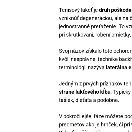
Tenisový lakeť je
druh poškoden
vzniknúť degeneráciou, ale najč
jednostranné preťaženie. To vzn
pri skrutkovaní, robení omietky,
Svoj názov získalo toto ochoren
kvôli nesprávnej technike back
terminológii nazýva
laterálna e
Jedným z prvých príznakov ten
strane lakťového kĺbu
. Typicky
tašiek, dieťaťa a podobne.
V pokročilejšej fáze môžete poc
predmetov ako je hrnček, či p