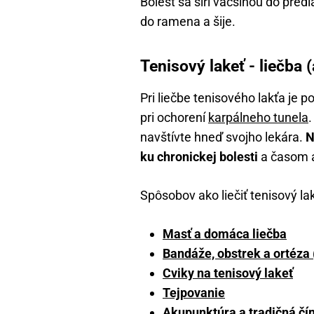
Bolesť sa šíri väčšinou do predl
do ramena a šije.
Tenisový lakeť - liečba (
Pri liečbe tenisového lakťa je p
pri ochorení
karpálneho tunela
.
navštívte hneď svojho lekára.
N
ku chronickej bolesti
a časom až
Spôsobov ako liečiť tenisový lak
Masť a domáca liečba
Bandáže, obstrek a ortéza
Cviky na tenisový lakeť
Tejpovanie
Akupunktúra a tradičná čí