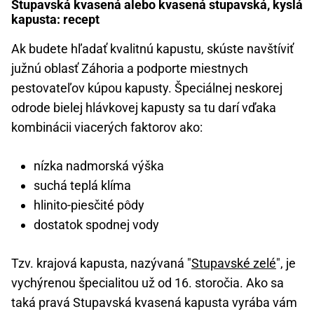
Stupavská kvasená alebo kvasená stupavská, kyslá
kapusta: recept
Ak budete hľadať kvalitnú kapustu, skúste navštíviť
južnú oblasť Záhoria a podporte miestnych
pestovateľov kúpou kapusty. Špeciálnej neskorej
odrode bielej hlávkovej kapusty sa tu darí vďaka
kombinácii viacerých faktorov ako:
nízka nadmorská výška
suchá teplá klíma
hlinito-piesčité pôdy
dostatok spodnej vody
Tzv. krajová kapusta, nazývaná "
Stupavské zelé
", je
vychýrenou špecialitou už od 16. storočia. Ako sa
taká pravá Stupavská kvasená kapusta vyrába vám