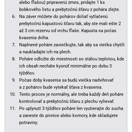
alebo fľašou) pripravenú zmes, pridajte 1 ks
bobkového listu a prebytočnú šťavu z pohára zlejte.
Na záver môžete do pohárov doliať vytlačenú
prebytočnú kapustovú šťavu tak, aby ste mali ešte 2
až 3 cm rezervu od vrchu fľaše. Kapusta sa počas
kvasenia dvíha.
Naplnené poháre zaviečkujte, tak aby sa viečka chytili
a naukladajte ich na plech.
Poháre odložte do miestnosti so stálou teplotou, kde
ich obsah necháte kysnúť minimálne po dobu 3
týždňov.
Počas doby kvasenia sa budú viečka nadvihovať
a z pohárov bude vytekať šťava z kvasenia.
Tento proces je normálny, ale treba každý deň poháre
kontrolovať a prebytočnú šťavu z plechu vylievať.
Po uplynutí 3 týždňov poháre len vyutierajte do sucha
a zaneste do pivnice alebo komory, kde skladujete
potraviny.