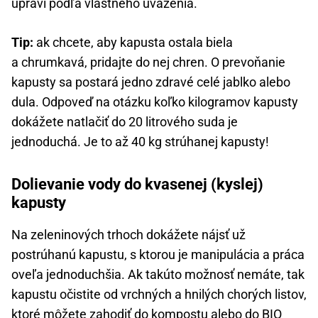
upraví podľa vlastného uváženia.
Tip:
ak chcete, aby kapusta ostala biela
a chrumkavá, pridajte do nej chren. O prevoňanie
kapusty sa postará jedno zdravé celé jablko alebo
dula. Odpoveď na otázku koľko kilogramov kapusty
dokážete natlačiť do 20 litrového suda je
jednoduchá. Je to až 40 kg strúhanej kapusty!
Dolievanie vody do kvasenej (kyslej)
kapusty
Na zeleninových trhoch dokážete nájsť už
postrúhanú kapustu, s ktorou je manipulácia a práca
oveľa jednoduchšia. Ak takúto možnosť nemáte, tak
kapustu očistite od vrchných a hnilých chorých listov,
ktoré môžete zahodiť do kompostu alebo do BIO