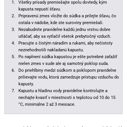
Všetky prísady premiešajte spolu dovtedy, kým
kapusta nepustí šťavu.
Pripravenú zmes vložte do súdka a prilejte šťavu, čo
ostala v nádobe, kde ste suroviny premiešali.
Nezabudnite pravidelne každú jednu vrstvu dobre
utláčať, aby sa vytlačil všetok prebytočný vzduch.
Pracujte s čistým náradím a rukami, aby nečistoty
neznehodnotili nakladanú kapustu.
Po naplnení súdka kapustou je ešte potrebné zaťažiť
nielen zmes v sude ale aj samotný poklop suda.
Do priehlbiny medzi súdkom a poklopom pravidelne
prilievajte vodu, ktorá zamedzuje prístupu vzduchu do
kapusty.
Kapustu a hladinu vody pravidelne kontrolujte a
nechajte kvasiť v miestnosti s teplotou od 10 do 15
°C, minimálne 2 až 3 mesiace.