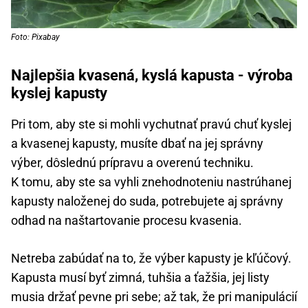
Foto: Pixabay
Najlepšia kvasená, kyslá kapusta - výroba
kyslej kapusty
Pri tom, aby ste si mohli vychutnať pravú chuť kyslej
a kvasenej kapusty, musíte dbať na jej správny
výber, dôslednú prípravu a overenú techniku.
K tomu, aby ste sa vyhli znehodnoteniu nastrúhanej
kapusty naloženej do suda, potrebujete aj správny
odhad na naštartovanie procesu kvasenia.
Netreba zabúdať na to, že výber kapusty je kľúčový.
Kapusta musí byť zimná, tuhšia a ťažšia, jej listy
musia držať pevne pri sebe; až tak, že pri manipulácií