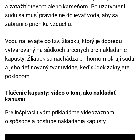
a zaťažiť drevom alebo kameňom. Po uzatvorení
sudu sa musí pravidelne dolievať voda, aby sa
zabránilo prieniku vzduchu.
Vodu nalievajte do tzv. žliabku, ktorý je dopredu
vytvarovaný na súdkoch určených pre nakladanie
kapusty. Žliabok sa nachádza pri hornom okraji suda
a jeho definovaný tvar uvidíte, keď súdok zakryjete
poklopom.
Tlačenie kapusty: video o tom, ako nakladať
kapustu
Pre inšpiráciu vám prikladáme videozáznam
o spôsobe a postupe nakladania kapusty.