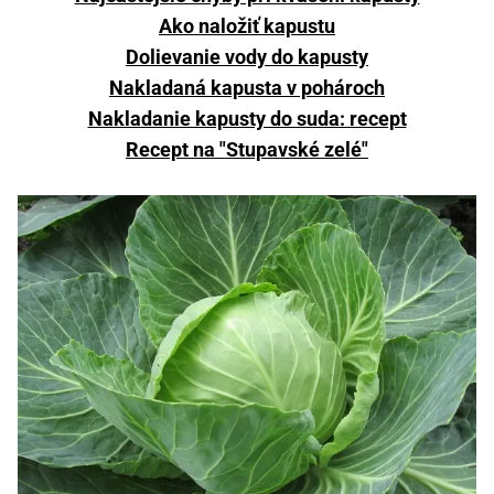
Ako naložiť kapustu
Dolievanie vody do kapusty
Nakladaná kapusta v pohároch
Nakladanie kapusty do suda: recept
Recept na "Stupavské zelé"