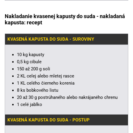
Nakladanie kvasenej kapusty do suda - nakladaná
kapusta: recept
KVASENÁ KAPUSTA DO SUDA - SUROVINY
10 kg kapusty
0,5 kg cibule
150 až 200 g soli
2 KL celej alebo mletej rasce
1 KL celého čierneho korenia
8 ks bobkového listu
20 až 30 g postrúhaného alebo nakrájaného chrenu
1 celé jablko
KVASENÁ KAPUSTA DO SUDA - POSTUP