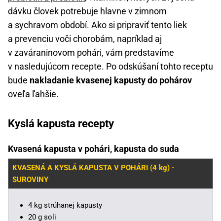
dávku človek potrebuje hlavne v zimnom
a sychravom období. Ako si pripraviť tento liek
a prevenciu voči chorobám, napríklad aj
v zaváraninovom pohári, vám predstavíme
v nasledujúcom recepte. Po odskúšaní tohto receptu
bude
nakladanie kvasenej kapusty do pohárov
oveľa ľahšie.
Kyslá kapusta recepty
Kvasená kapusta v pohári, kapusta do suda
KVASENÁ A KYSLÁ KAPUSTA V POHÁRI (4 kg) -
SUROVINY
4 kg strúhanej kapusty
20 g soli