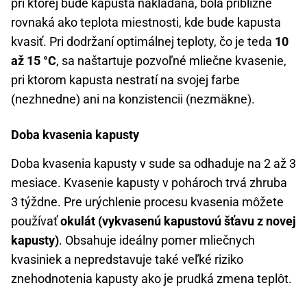
pri ktorej bude kapusta nakladaná, bola približne
rovnaká ako teplota miestnosti, kde bude kapusta
kvasiť. Pri dodržaní optimálnej teploty, čo je teda
10
až 15 °C
, sa naštartuje pozvoľné mliečne kvasenie,
pri ktorom kapusta nestratí na svojej farbe
(nezhnedne) ani na konzistencii (nezmäkne).
Doba kvasenia kapusty
Doba kvasenia kapusty v sude sa odhaduje na 2 až 3
mesiace. Kvasenie kapusty v pohároch trvá zhruba
3 týždne. Pre urýchlenie procesu kvasenia môžete
používať
okulát (vykvasenú kapustovú šťavu z novej
kapusty)
. Obsahuje ideálny pomer mliečnych
kvasiniek a nepredstavuje také veľké riziko
znehodnotenia kapusty ako je prudká zmena teplôt.