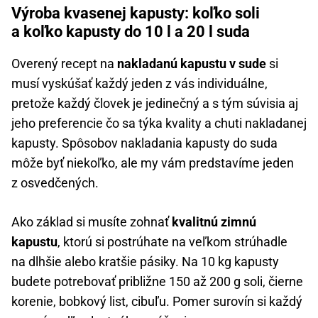
Výroba kvasenej kapusty: koľko soli
a koľko kapusty do 10 l a 20 l suda
Overený recept na
nakladanú kapustu v sude
si
musí vyskúšať každý jeden z vás individuálne,
pretože každý človek je jedinečný a s tým súvisia aj
jeho preferencie čo sa týka kvality a chuti nakladanej
kapusty. Spôsobov nakladania kapusty do suda
môže byť niekoľko, ale my vám predstavíme jeden
z osvedčených.
Ako základ si musíte zohnať
kvalitnú zimnú
kapustu
, ktorú si postrúhate na veľkom strúhadle
na dlhšie alebo kratšie pásiky. Na 10 kg kapusty
budete potrebovať približne 150 až 200 g soli, čierne
korenie, bobkový list, cibuľu. Pomer surovín si každý