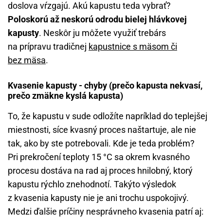
doslova vŕzgajú. Akú kapustu teda vybrať?
Poloskorú až neskorú odrodu bielej hlávkovej
kapusty
. Neskôr ju môžete využiť trebárs
na prípravu tradičnej
kapustnice s mäsom či
bez mäsa
.
Kvasenie kapusty - chyby (prečo kapusta nekvasí,
prečo zmäkne kyslá kapusta)
To, že kapustu v sude odložíte napríklad do teplejšej
miestnosti, síce kvasný proces naštartuje, ale nie
tak, ako by ste potrebovali. Kde je teda problém?
Pri prekročení teploty 15 °C sa okrem kvasného
procesu dostáva na rad aj proces hnilobný, ktorý
kapustu rýchlo znehodnotí. Takýto výsledok
z kvasenia kapusty nie je ani trochu uspokojivý.
Medzi ďalšie príčiny nesprávneho kvasenia patrí aj: