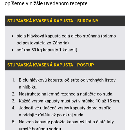
opíšeme v nižšie uvedenom recepte.
STUPAVSKÁ KVASENÁ KAPUSTA - SUROVINY
biela hlávková kapusta celá alebo strúhaná (priamo
od pestovateľa zo Záhoria)
soľ (na 50 kg kapusty 1 kg soli)
STUPAVSKÁ KVASENÁ KAPUSTA - POSTUP
Bielu hlávkovú kapustu očistíte od vrchných listov
a hlúbiku.
Nastrúhate na jemné rezance a natlačte do suda.
Každá vrstva kapusty musí byť v hrúbke 10 až 15 cm.
Jednotlivé utlačené vrstvy kapusty dobre osoľte
a pridajte ďalšiu až po okraj suda.
Na vrch kapusty položte kapustný list a čisté laty
umyté horúcou vodou.