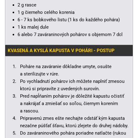
2 g rasce
1 g čierneho celého korenia
6 - 7 ks bobkového listu (1 ks do každého pohára)
1 ks malej dule
6 alebo 7 zaváraninových pohárov s objemom 7 dcl
KVASENÁ A KYSLÁ KAPUSTA V POHÁRI - POSTUP
Poháre na zaváranie dôkladne umyte, osušte
a sterilizujte v rúre.
Po vychladnutí pohárov ich môžete naplniť zmesou
ktorú si pripravíte z uvedených surovín.
Pred napĺňaním pohárov je dôležité kapustu očistiť
a nakrájať a zmiešať so soľou, čiernym korením
a rascou.
Pripravenú zmes ešte nechajte odstáť kým kapusta
nezačne púšťať šťavu, ktorú zlejete do druhej nádoby.
Do zaváraninového pohára poriadne natlačte (rukou