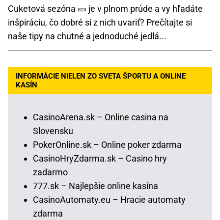
Cuketová sezóna 🥒 je v plnom prúde a vy hľadáte
inšpiráciu, čo dobré si z nich uvariť? Prečítajte si
naše tipy na chutné a jednoduché jedlá...
INFORMÁCIE NIELEN ZO SVETA ŠPORTU A ONLINE
KASÍN
CasinoArena.sk – Online casina na
Slovensku
PokerOnline.sk – Online poker zdarma
CasinoHryZdarma.sk – Casino hry
zadarmo
777.sk – Najlepšie online kasína
CasinoAutomaty.eu – Hracie automaty
zdarma