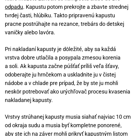
odpadu
. Kapustu potom prekrojte a zbavte strednej
tvrdej časti, hlúbiku. Takto pripravenú kapustu
pracne postrúhajte na rezance, trebárs do detskej
vaničky alebo lavóra.
Pri nakladaní kapusty je dôležité, aby sa každá
vrstva dobre utlačila a posypala zmesou korenia
a soli. Ak kapusta začne púšťať príliš veľa šťavy,
odoberajte ju hrnčekom a uskladnite ju v čistej
nádobe a v chlade pre prípad, že by ste ju mohli
neskôr potrebovať ako urýchľovač procesu kvasenia
nakladanej kapusty.
Vrstvy strúhanej kapusty musia siahať najviac 10 cm
od okraja sudu a musia byť kompletne ponorené,
aby ste ich na záver mohli prikryť kapustným listom