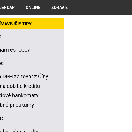
LENDÁR
ONLINE
ZDRAVIE
MAVEJŠIE TIPY
:
nam eshopov
e:
a DPH za tovar z Číny
na dobitie kreditu
adové bankomaty
bné prieskumy
a:
 benzínu a nafty