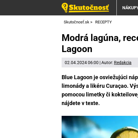
NÁKUP
Skutočnosť.sk
>
RECEPTY
Modrá lagúna, rec
Lagoon
02.04.2024 06:00 | Autor:
Redakcia
Blue Lagoon je osviežujúci nápo
limonády a likéru Curaçao. Vý
pomocou limetky či kokteilove
nájdete v texte.