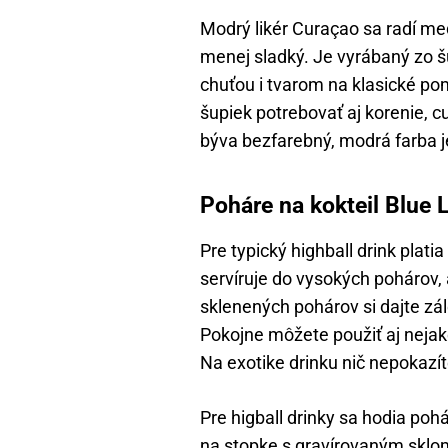
Modrý likér Curaçao sa radí me
menej sladký. Je vyrábaný zo š
chuťou i tvarom na klasické po
šupiek potrebovať aj korenie, c
býva bezfarebný, modrá farba j
Poháre na kokteil Blue
Pre typický highball drink platia
servíruje do vysokých pohárov, 
sklenených pohárov si dajte zál
Pokojne môžete použiť aj nejak
Na exotike drinku nič nepokazít
Pre higball drinky sa hodia poh
na stopke s gravírovaným sklom.