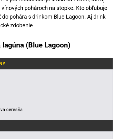
ch vínových pohároch na stopke. Kto obľubuje
žiť do pohára s drinkom Blue Lagoon. Aj
drink
ické zdobenie.
á lagúna (Blue Lagoon)
NY
ová čerešňa
P