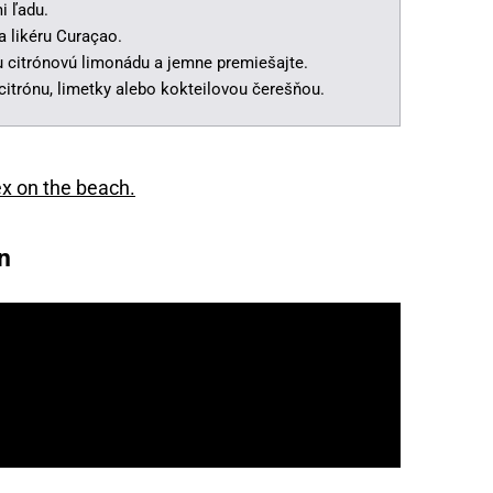
i ľadu.
a likéru Curaçao.
u citrónovú limonádu a jemne premiešajte.
citrónu, limetky alebo kokteilovou čerešňou.
ex on the beach.
n