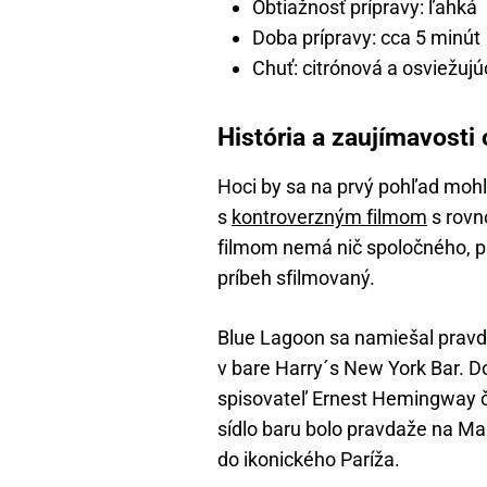
Obtiažnosť prípravy: ľahká
Doba prípravy: cca 5 minút
Chuť: citrónová a osviežuj
História a zaujímavosti
Hoci by sa na prvý pohľad mohlo
s
kontroverzným filmom
s rovn
filmom nemá nič spoločného, pr
príbeh sfilmovaný.
Blue Lagoon sa namiešal pravd
v bare Harry´s New York Bar. D
spisovateľ Ernest Hemingway č
sídlo baru bolo pravdaže na Ma
do ikonického Paríža.