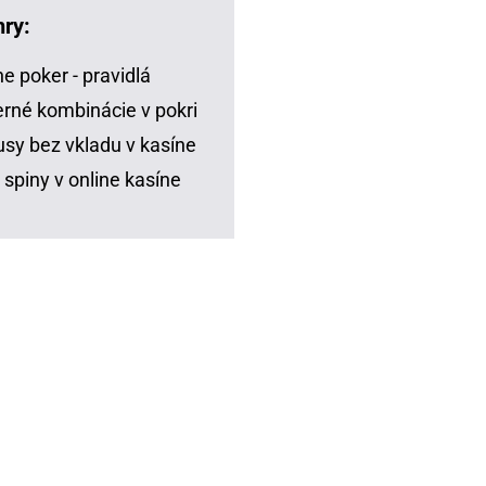
hry:
ne poker - pravidlá
rné kombinácie v pokri
sy bez vkladu v kasíne
 spiny v online kasíne