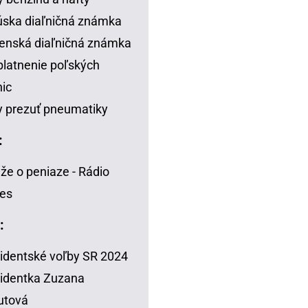
ska diaľničná známka
enská diaľničná známka
latnenie poľských
nic
 prezuť pneumatiky
:
že o peniaze - Rádio
es
:
identské voľby SR 2024
identka Zuzana
utová