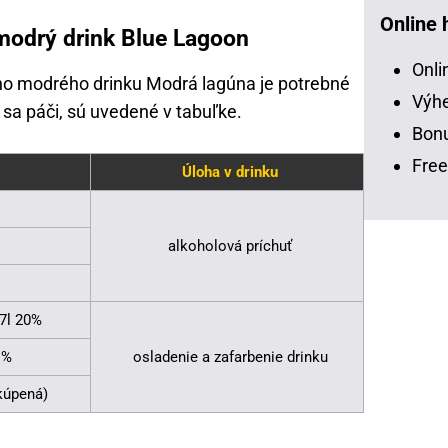
Online 
 modrý drink Blue Lagoon
Onli
ého modrého drinku Modrá lagúna je potrebné
Výhe
 sa páči, sú uvedené v tabuľke.
Bonu
Free
Úloha v drinku
alkoholová príchuť
7l 20%
1%
osladenie a zafarbenie drinku
kúpená)