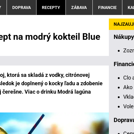
Y
DOPRAVA
RECEPTY
ZÁBAVA
FINANCIE
KA
NAJZAUJÍ
ept na modrý kokteil Blue
Nákupy
Zoz
Financi
j, ktorá sa skladá z vodky, citrónovej
Clo 
sledok je doplnený o kocky ľadu a zdobenie
Ako 
j čerešne. Viac o drinku Modrá lagúna
Vkl
Vole
Doprav
Ceny