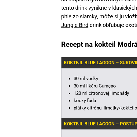
tento drink vynikne v klasický
pitie zo slamky, môže si ju vlo
Jungle Bird
drink obľubuje exot
Recept na kokteil Modr
KOKTEJL BLUE LAGOON – SUROVI
30 ml vodky
30 ml likéru Curaçao
120 ml citrónovej limonády
kocky ľadu
plátky citrónu, limetky/kokteil
KOKTEJL BLUE LAGOON – POSTU