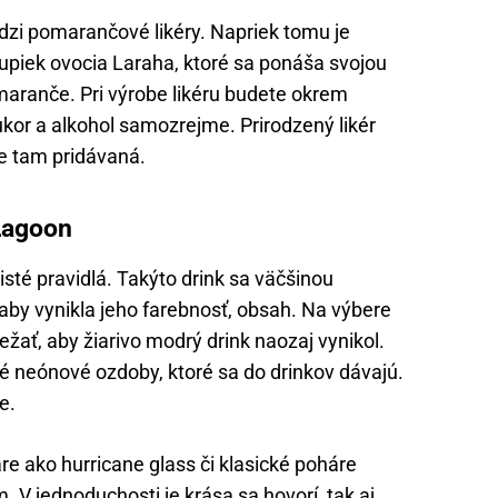
dzi pomarančové likéry. Napriek tomu je
upiek ovocia Laraha, ktoré sa ponáša svojou
maranče. Pri výrobe likéru budete okrem
ukor a alkohol samozrejme. Prirodzený likér
e tam pridávaná.
 Lagoon
 isté pravidlá. Takýto drink sa väčšinou
aby vynikla jeho farebnosť, obsah. Na výbere
ežať, aby žiarivo modrý drink naozaj vynikol.
é neónové ozdoby, ktoré sa do drinkov dávajú.
e.
áre ako hurricane glass či klasické poháre
 V jednoduchosti je krása sa hovorí, tak aj