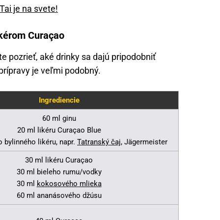
Tai je na svete!
likérom Curaçao
e pozrieť, aké drinky sa dajú pripodobniť
prípravy je veľmi podobný.
Ingrediencie
60 ml ginu
20 ml likéru Curaçao Blue
 bylinného likéru, napr.
Tatranský čaj
, Jägermeister
30 ml likéru Curaçao
30 ml bieleho rumu/vodky
30 ml
kokosového mlieka
60 ml ananásového džúsu