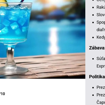
Rakú
Slov
Spop
diaľ
Kedy
Zábava
Súťa
Expr
Politika
Prez
/10
Prez
Čap