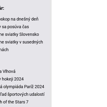
r:
skop na dnešný deň
 sa posúva čas
ne sviatky Slovensko
ne sviatky v susedných
inách
a Vlhová
 hokeji 2024
á olympiáda Paríž 2024
ľad športových udalostí
h of the Stars 7