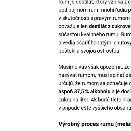
Rum je destilát, ktorý vzniká z c
pod pojmom rum mnohí ľudia p
v skutočnosti s pravým rumom 
považuje len
destilát z cukrovej
súčasťou kvalitného rumu. Rum
a vedia očariť bohatými chuťov
pošteklia svojou ostrosťou.
Musíme vás však upozorniť, že na
nazývať rumom, musí spĺňať eš
určujú, že rumom sa označuje de
aspoň 37,5 % alkoholu
a je do
cukru na liter. Ak budú tieto hr
v prípade ešte vyššieho obsahu
Výrobný proces rumu (melasa