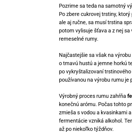
Pozrime sa teda na samotný vý
Po zbere cukrovej trstiny, kt
ale aj ručne, sa musí trstina sp
potom vylisuje šťava a z nej sa
remeselné rumy.
Najčastejšie sa však na výrob
o tmavú hustú a jemne horkú te
po vykryštalizovaní trstinovéh
používanou na výrobu rumu je pa
Výrobný proces rumu zahŕňa
f
konečnú arómu. Počas tohto pr
zmieša s vodou a kvasinkami a
fermentácie vzniká alkohol. Te
až po niekoľko týždňov.