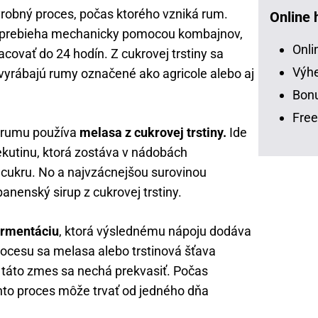
robný proces, počas ktorého vzniká rum.
Online 
orý prebieha mechanicky pomocou kombajnov,
Onli
racovať do 24 hodín. Z cukrovej trstiny sa
Výhe
 vyrábajú rumy označené ako agricole alebo aj
Bonu
Free
u rumu používa
melasa z cukrovej trstiny.
Ide
kutinu, ktorá zostáva v nádobách
o cukru. No a najvzácnejšou surovinou
nenský sirup z cukrovej trstiny.
ermentáciu
, ktorá výslednému nápoju dodáva
ocesu sa melasa alebo trstinová šťava
 táto zmes sa nechá prekvasiť. Počas
nto proces môže trvať od jedného dňa