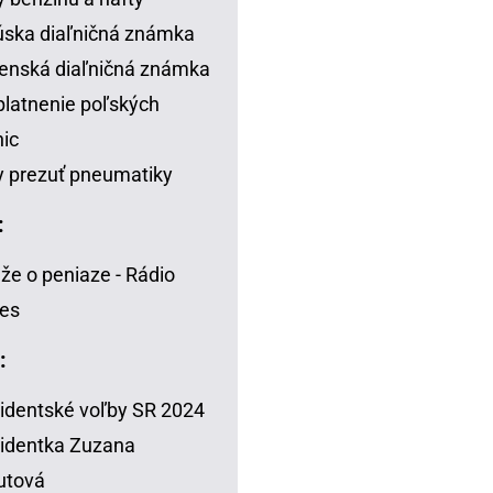
ska diaľničná známka
enská diaľničná známka
latnenie poľských
nic
 prezuť pneumatiky
:
že o peniaze - Rádio
es
:
identské voľby SR 2024
identka Zuzana
utová