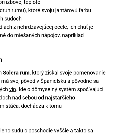
ri izbovej teplote
 druh rumu), ktoré svoju jantárovú farbu
ch sudoch
adiach z nehrdzavejúcej ocele, ich chuť je
né do miešaných nápojov, napríklad
m
m
Solera rum
, ktorý získal svoje pomenovanie
á má svoj pôvod v Španielsku a pôvodne sa
ných
vín
. Ide o dômyselný systém spočívajúci
sudoch nad sebou
od najstaršieho
um stáča, dochádza k tomu
eho sudu o poschodie vyššie a takto sa