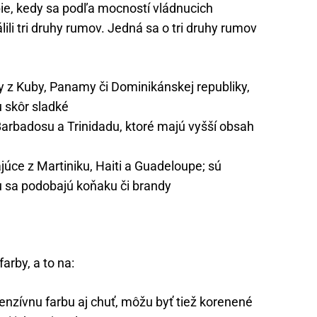
ie, kedy sa podľa mocností vládnucich
ili tri druhy rumov. Jedná sa o tri druhy rumov
 z Kuby, Panamy či Dominikánskej republiky,
 skôr sladké
arbadosu a Trinidadu, ktoré majú vyšší obsah
úce z Martiniku, Haiti a Guadeloupe; sú
hu sa podobajú koňaku či brandy
arby, a to na:
tenzívnu farbu aj chuť, môžu byť tiež korenené