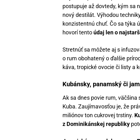
postupuje až dovtedy, kým sa n
nový destilát. Výhodou techniky
konzistentnú chuť. Čo sa týka ú
hovorí tento
údaj len o najstar
Stretnúť sa môžete aj s infuz
o rum obohatený o ďalšie prírod
káva, tropické ovocie či listy a 
Kubánsky, panamský či jamaj
Ak sa dnes povie rum, väčšina s
Kuba. Zaujímavosťou je, že prá
miliónov ton cukrovej trstiny.
Ku
z Dominikánskej republiky
pote