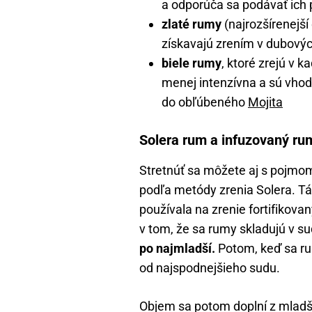
a odporúča sa podávať ich p
zlaté rumy
(najrozšírenejší
získavajú zrením v dubový
biele rumy
, ktoré zrejú v k
menej intenzívna a sú vhod
do obľúbeného
Mojita
Solera rum a infuzovaný ru
Stretnúť sa môžete aj s pojmo
podľa metódy zrenia Solera. T
používala na zrenie fortifikova
v tom, že sa rumy skladujú v 
po najmladší.
Potom, keď sa r
od najspodnejšieho sudu.
Objem sa potom doplní z mladši