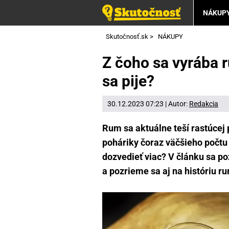
NÁKUP
Skutočnosť.sk
>
NÁKUPY
Z čoho sa vyrába r
sa pije?
30.12.2023 07:23 | Autor:
Redakcia
Rum sa aktuálne teší rastúcej p
poháriky čoraz väčšieho počtu 
dozvedieť viac? V článku sa poz
a pozrieme sa aj na históriu r