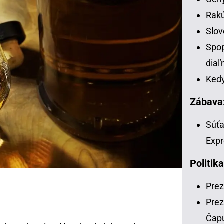
Rakú
Slov
Spop
diaľ
Kedy
Zábava
Súťa
Expr
Politika
Prez
Prez
Čap