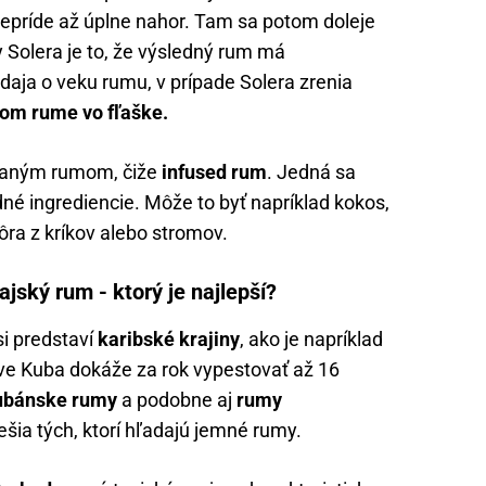
epríde až úplne nahor. Tam sa potom doleje
 Solera je to, že výsledný rum má
daja o veku rumu, v prípade Solera zrenia
šom rume vo fľaške.
ovaným rumom, čiže
infused rum
. Jedná sa
né ingrediencie. Môže to byť napríklad kokos,
kôra z kríkov alebo stromov.
ský rum - ktorý je najlepší?
i predstaví
karibské krajiny
, ako je napríklad
ve Kuba dokáže za rok vypestovať až 16
bánske rumy
a podobne aj
rumy
šia tých, ktorí hľadajú jemné rumy.