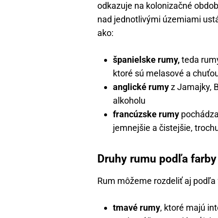
odkazuje na kolonizačné obdob
nad jednotlivými územiami ustál
ako:
španielske rumy,
teda rumy
ktoré sú melasové a chuťou
anglické rumy
z Jamajky, B
alkoholu
francúzske rumy
pochádzaj
jemnejšie a čistejšie, troc
Druhy rumu podľa farby
Rum môžeme rozdeliť aj podľa f
tmavé rumy
, ktoré majú in