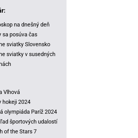
r:
skop na dnešný deň
 sa posúva čas
ne sviatky Slovensko
ne sviatky v susedných
inách
a Vlhová
 hokeji 2024
á olympiáda Paríž 2024
ľad športových udalostí
h of the Stars 7