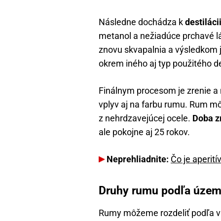
Následne dochádza k
destiláci
metanol a nežiadúce prchavé lá
znovu skvapalnia a výsledkom je
okrem iného aj typ použitého d
Finálnym procesom je zrenie a
vplyv aj na farbu rumu. Rum mô
z nehrdzavejúcej ocele.
Doba z
ale pokojne aj 25 rokov.
Neprehliadnite:
Čo je aperití
Druhy rumu podľa územ
Rumy môžeme rozdeliť podľa via