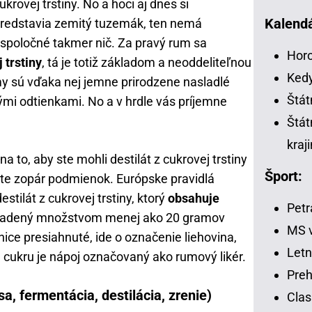
ukrovej trstiny. No a hoci aj dnes si
Kalendá
redstavia zemitý tuzemák, ten nemá
spoločné takmer nič. Za pravý rum sa
Horo
 trstiny
, tá je totiž základom a neoddeliteľnou
Kedy
y sú vďaka nej jemne prirodzene nasladlé
Štát
ými odtienkami. No a v hrdle vás príjemne
Štát
kraj
 to, aby ste mohli destilát z cukrovej trstiny
Šport:
te zopár podmienok. Európske pravidlá
stilát z cukrovej trstiny, ktorý
obsahuje
Petr
sladený množstvom menej ako 20 gramov
MS v
anice presiahnuté, ide o označenie liehovina,
Letn
 cukru je nápoj označovaný ako rumový likér.
Preh
, fermentácia, destilácia, zrenie)
Clas