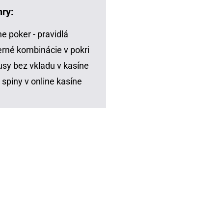
hry:
ne poker - pravidlá
rné kombinácie v pokri
sy bez vkladu v kasíne
 spiny v online kasíne