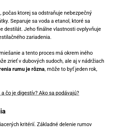
i
, počas ktorej sa odstraňuje nebezpečný
tky. Separuje sa voda a etanol, ktoré sa
 destilát. Jeho finálne vlastnosti ovplyvňuje
estilačného zariadenia.
 miešanie a tento proces má okrem iného
že zrieť v dubových sudoch, ale aj v nádržiach
renia rumu je rôzna
, môže to byť jeden rok,
v a čo je digestív? Ako sa podávajú?
ia
cerých kritérií. Základné delenie rumov