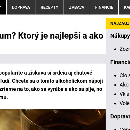
Y
DOPRAVA
RECEPTY
ZÁBAVA
FINANCIE
KA
NAJZAUJÍ
um? Ktorý je najlepší a ako
Nákupy
Zoz
Financi
opularite a získava si srdcia aj chuťové
Clo 
ľudí. Chcete sa o tomto alkoholickom nápoji
Ako 
rieme na to, ako sa vyrába a ako sa pije, no
Vkl
umu.
Vole
Doprav
Ceny