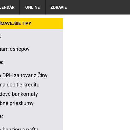
LENDÁR
ONLINE
ZDRAVIE
MAVEJŠIE TIPY
:
nam eshopov
e:
a DPH za tovar z Číny
na dobitie kreditu
adové bankomaty
bné prieskumy
a:
 benzínu a nafty