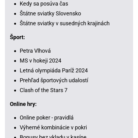
Kedy sa posúva čas
Štátne sviatky Slovensko
Štátne sviatky v susedných krajinách
Šport:
Petra Vlhová
MS v hokeji 2024
Letná olympiáda Paríž 2024
Prehľad športových udalostí
Clash of the Stars 7
Online hry:
Online poker - pravidlá
Výherné kombinácie v pokri
Bonusy bez vkladu v kasíne