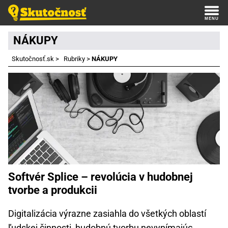
NÁKUPY
Skutočnosť.sk
>
Rubriky
>
NÁKUPY
Softvér Splice – revolúcia v hudobnej
tvorbe a produkcii
Digitalizácia výrazne zasiahla do všetkých oblastí
ľudskej činnosti, hudobnú tvorbu nevynímajúc.