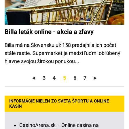
Billa leták online - akcia a zľavy
Billa má na Slovensku už 158 predajní a ich počet
stále rastie. Supermarket je medzi ľuďmi obľúbený
hlavne svojou širokou ponukou...
◄
3
4
5
6
7
►
INFORMÁCIE NIELEN ZO SVETA ŠPORTU A ONLINE
KASÍN
CasinoArena.sk – Online casina na