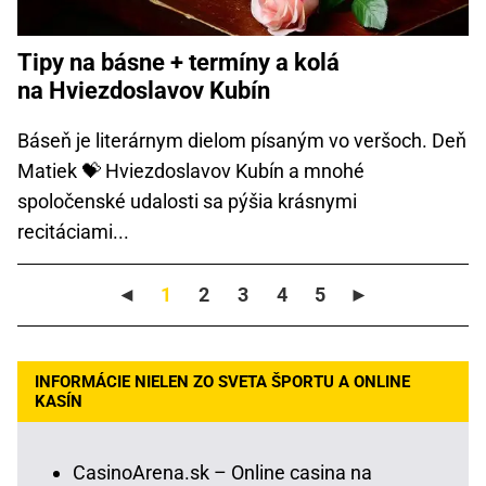
Tipy na básne + termíny a kolá
na Hviezdoslavov Kubín
Báseň je literárnym dielom písaným vo veršoch. Deň
Matiek 💝 Hviezdoslavov Kubín a mnohé
spoločenské udalosti sa pýšia krásnymi
recitáciami...
◄
1
2
3
4
5
►
INFORMÁCIE NIELEN ZO SVETA ŠPORTU A ONLINE
KASÍN
CasinoArena.sk – Online casina na