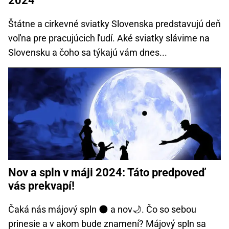
2024
Štátne a cirkevné sviatky Slovenska predstavujú deň
voľna pre pracujúcich ľudí. Aké sviatky slávime na
Slovensku a čoho sa týkajú vám dnes...
Nov a spln v máji 2024: Táto predpoveď
vás prekvapí!
Čaká nás májový spln 🌑 a nov🌙. Čo so sebou
prinesie a v akom bude znamení? Májový spln sa