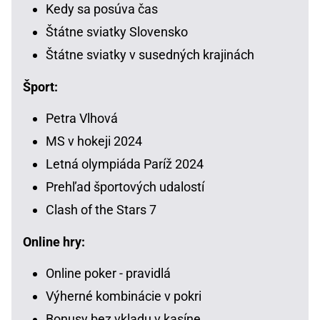
Kedy sa posúva čas
Štátne sviatky Slovensko
Štátne sviatky v susedných krajinách
Šport:
Petra Vlhová
MS v hokeji 2024
Letná olympiáda Paríž 2024
Prehľad športových udalostí
Clash of the Stars 7
Online hry:
Online poker - pravidlá
Výherné kombinácie v pokri
Bonusy bez vkladu v kasíne