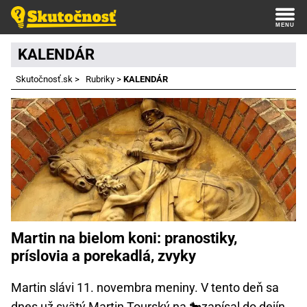
KALENDÁR
Skutočnosť.sk
>
Rubriky
>
KALENDÁR
Martin na bielom koni: pranostiky,
príslovia a porekadlá, zvyky
Martin slávi 11. novembra meniny. V tento deň sa
dnes už svätý Martin Tourský na 🐎zapísal do dejín