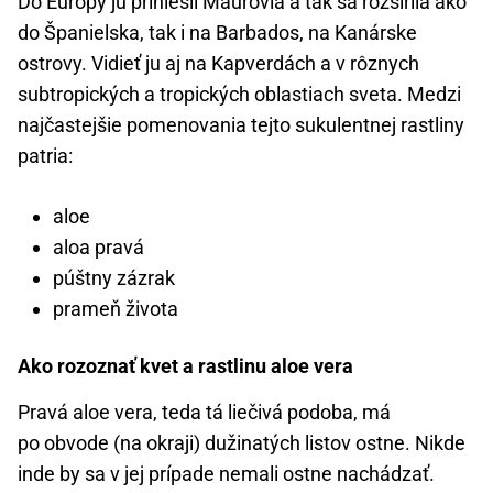
Do Európy ju priniesli Maurovia a tak sa rozšírila ako
do Španielska, tak i na Barbados, na Kanárske
ostrovy. Vidieť ju aj na Kapverdách a v rôznych
subtropických a tropických oblastiach sveta. Medzi
najčastejšie pomenovania tejto sukulentnej rastliny
patria:
aloe
aloa pravá
púštny zázrak
prameň života
Ako rozoznať kvet a rastlinu aloe vera
Pravá aloe vera, teda tá liečivá podoba, má
po obvode (na okraji) dužinatých listov ostne. Nikde
inde by sa v jej prípade nemali ostne nachádzať.