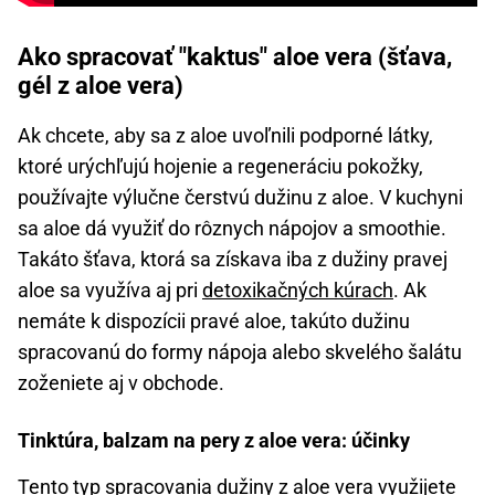
Ako spracovať "kaktus" aloe vera (šťava,
gél z aloe vera)
Ak chcete, aby sa z aloe uvoľnili podporné látky,
ktoré urýchľujú hojenie a regeneráciu pokožky,
používajte výlučne čerstvú dužinu z aloe. V kuchyni
sa aloe dá využiť do rôznych nápojov a smoothie.
Takáto šťava, ktorá sa získava iba z dužiny pravej
aloe sa využíva aj pri
detoxikačných kúrach
. Ak
nemáte k dispozícii pravé aloe, takúto dužinu
spracovanú do formy nápoja alebo skvelého šalátu
zoženiete aj v obchode.
Tinktúra, balzam na pery z aloe vera: účinky
Tento typ spracovania dužiny z aloe vera využijete