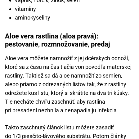
vápnik, horčík, zinok, selén
vitamíny
aminokyseliny
Aloe vera rastlina (aloa pravá):
pestovanie, rozmnožovanie, predaj
Aloe vera môžete namnožiť z jej dcérskych odnoží,
ktoré sa z času na čas tlačia von povedľa materskej
rastliny. Taktiež sa dá aloe namnožiť zo semien,
alebo priamo z odrezaných listov tak, že z rastliny
odrežete kus listu, ktorý si skrátite na dva tri kúsky.
Tie necháte chvíľu zaschnúť, aby rastlina
pri presadení nezhnila a nenapadla ju infekcia.
Takto zaschnutý článok listu môžete zasadiť
do 1/3 piesčito-lávového substrátu. Potom články