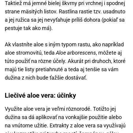
Taktiež má jemné bielej škvrny pri vrchnej i spodnej
strane mäsitých listov. Rastlina rastie tzv. usadnuto
a jej ružica sa jej nevyťahuje príliš dohora (pokiaľ sa
pestuje tak ako má).
Ak vlastníte aloe s iným typom rastu, ako napríklad
aloe stromovitú, teda
Aloe arborescens
, môžete aj
túto použiť na rôzne účely. Akurát pri druhoch, ktoré
majú tie listy pretiahnuté a teda aj tenšie sa vám
dužina z nich bude ťažšie dostávať.
Liečivé aloe vera: účinky
Využite aloe vera je veľmi rôznorodé. Totižto jej
dužina sa dá aplikovať na vonkajšie použitie alebo
na vnútorne užitie. Extrakty z aloe vera sa využívajú