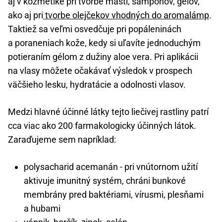
aj v kozmetike pri tvorbe mastí, šampónov, gélov,
ako aj pri
tvorbe olejčekov vhodných do aromalámp
.
Taktiež sa veľmi osvedčuje pri popáleninách
a poraneniach kože, kedy si uľavíte jednoduchým
potieraním gélom z dužiny aloe vera. Pri aplikácii
na vlasy môžete očakávať výsledok v prospech
väčšieho lesku, hydratácie a odolnosti vlasov.
Medzi hlavné účinné látky tejto liečivej rastliny patrí
cca viac ako 200 farmakologicky účinných látok.
Zaraďujeme sem napríklad:
polysacharid acemanán - pri vnútornom užití
aktivuje imunitný systém, chráni bunkové
membrány pred baktériami, vírusmi, plesňami
a hubami