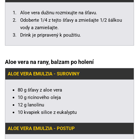
Aloe vera dužinu rozmixujte na šťavu.
Odoberte 1/4 z tejto šťavy a zmiešajte 1/2 šálkou
vody a zamiešajte.
Drink je pripravený k použitiu.
Aloe vera na rany, balzam po holení
ALOE VERA EMULZIA - SUROVINY
80 g šťavy z aloe vera
10 g ricínového oleja
12 g lanolínu
10 kvapiek silice z eukalyptu
ALOE VERA EMULZIA - POSTUP