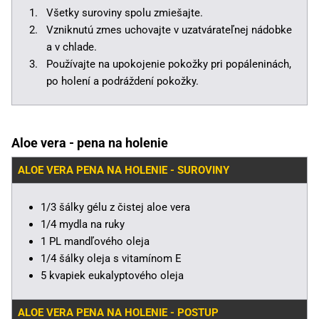
Všetky suroviny spolu zmiešajte.
Vzniknutú zmes uchovajte v uzatvárateľnej nádobke
a v chlade.
Používajte na upokojenie pokožky pri popáleninách,
po holení a podráždení pokožky.
Aloe vera - pena na holenie
ALOE VERA PENA NA HOLENIE - SUROVINY
1/3 šálky gélu z čistej aloe vera
1/4 mydla na ruky
1 PL mandľového oleja
1/4 šálky oleja s vitamínom E
5 kvapiek eukalyptového oleja
ALOE VERA PENA NA HOLENIE - POSTUP