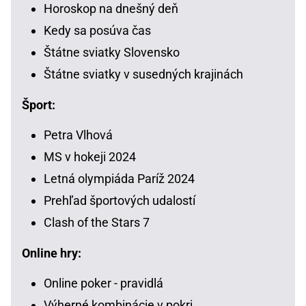
Horoskop na dnešný deň
Kedy sa posúva čas
Štátne sviatky Slovensko
Štátne sviatky v susedných krajinách
Šport:
Petra Vlhová
MS v hokeji 2024
Letná olympiáda Paríž 2024
Prehľad športových udalostí
Clash of the Stars 7
Online hry:
Online poker - pravidlá
Výherné kombinácie v pokri