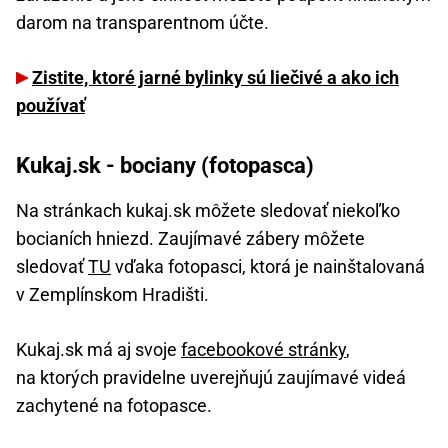
darom na transparentnom účte.
Zistite, ktoré jarné bylinky sú liečivé a ako ich
používať
Kukaj.sk - bociany (fotopasca)
Na stránkach kukaj.sk môžete sledovať niekoľko
bocianích hniezd. Zaujímavé zábery môžete
sledovať
TU
vďaka fotopasci, ktorá je nainštalovaná
v Zemplínskom Hradišti.
Kukaj.sk má aj svoje
facebookové stránky
,
na ktorých pravidelne uverejňujú zaujímavé videá
zachytené na fotopasce.