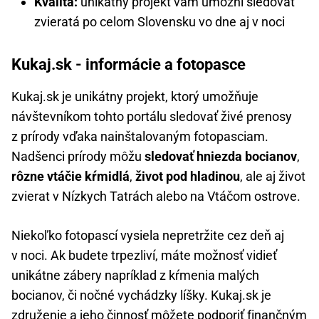
Kvalita:
unikátny projekt vám umožní sledovať
zvieratá po celom Slovensku vo dne aj v noci
Kukaj.sk - informácie a fotopasce
Kukaj.sk je unikátny projekt, ktorý umožňuje
návštevníkom tohto portálu sledovať živé prenosy
z prírody vďaka nainštalovaným fotopasciam.
Nadšenci prírody môžu
sledovať hniezda bocianov
,
rôzne vtáčie kŕmidlá
,
život pod hladinou
, ale aj život
zvierat v Nízkych Tatrách alebo na Vtáčom ostrove.
Niekoľko fotopascí vysiela nepretržite cez deň aj
v noci. Ak budete trpezliví, máte možnosť vidieť
unikátne zábery napríklad z kŕmenia malých
bocianov, či nočné vychádzky líšky. Kukaj.sk je
združenie a jeho činnosť môžete podporiť finančným