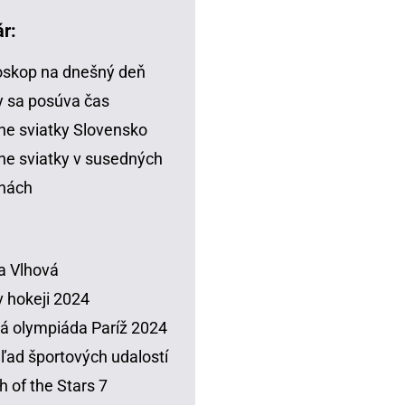
r:
skop na dnešný deň
 sa posúva čas
ne sviatky Slovensko
ne sviatky v susedných
inách
a Vlhová
 hokeji 2024
á olympiáda Paríž 2024
ľad športových udalostí
h of the Stars 7