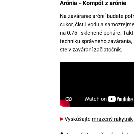
Arónia - Kompót z arónie
Na zaváranie arónií budete po
cukor, čistú vodu a samozrejme 
na 0,75 l sklenené poháre. Tak
techniku správneho zavárania, 
ste v zaváraní začiatočník.
Vyskúšajte
mrazený rakytník