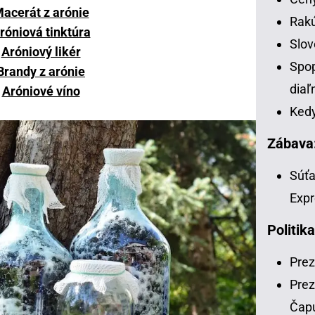
acerát z arónie
Rakú
róniová tinktúra
Slov
Aróniový likér
Spop
Brandy z arónie
diaľ
Aróniové víno
Kedy
Zábava
Súťa
Expr
Politika
Prez
Prez
Čap