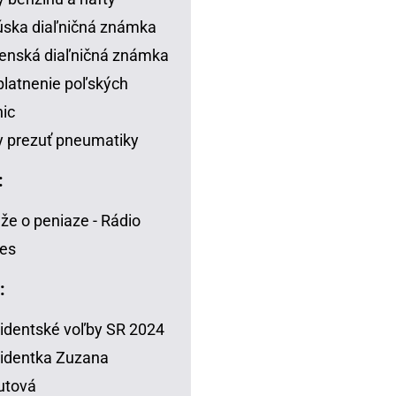
ska diaľničná známka
enská diaľničná známka
latnenie poľských
nic
 prezuť pneumatiky
:
že o peniaze - Rádio
es
:
identské voľby SR 2024
identka Zuzana
utová