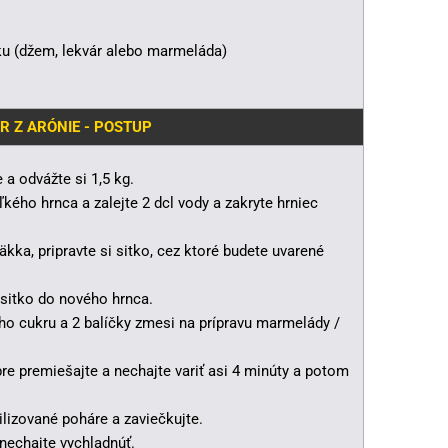
vku (džem, lekvár alebo marmeláda)
 Z ARÓNIE - POSTUP
a odvážte si 1,5 kg.
kého hrnca a zalejte 2 dcl vody a zakryte hrniec
kka, pripravte si sitko, cez ktoré budete uvarené
 sitko do nového hrnca.
ého cukru a 2 balíčky zmesi na prípravu marmelády /
re premiešajte a nechajte variť asi 4 minúty a potom
lizované poháre a zaviečkujte.
nechajte vychladnúť.