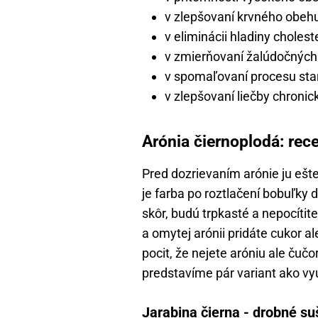
v zlepšovaní krvného obeh
v eliminácii hladiny cholest
v zmierňovaní žalúdočných
v spomaľovaní procesu sta
v zlepšovaní liečby chronic
Arónia čiernoplodá: rec
Pred dozrievaním arónie ju ešt
je farba po roztlačení bobuľky
skôr, budú trpkasté a nepocítit
a omytej arónii pridáte cukor a
pocit, že nejete aróniu ale čuč
predstavíme pár variant ako vyu
Jarabina čierna - drobné s