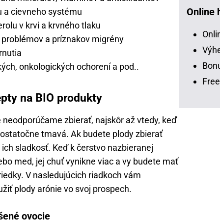
Online 
u a cievneho systému
erolu v krvi a krvného tlaku
Onli
 problémov a príznakov migrény
Výhe
rnutia
Bonu
kých, onkologických ochorení a pod..
Free
epty na BIO produkty
e neodporúčame zbierať, najskôr až vtedy, keď
 dostatočne tmavá. Ak budete plody zbierať
e ich sladkosť. Keď k čerstvo nazbieranej
lebo med, jej chuť vynikne viac a vy budete mať
oriedky. V nasledujúcich riadkoch vám
žiť plody arónie vo svoj prospech.
ušené ovocie