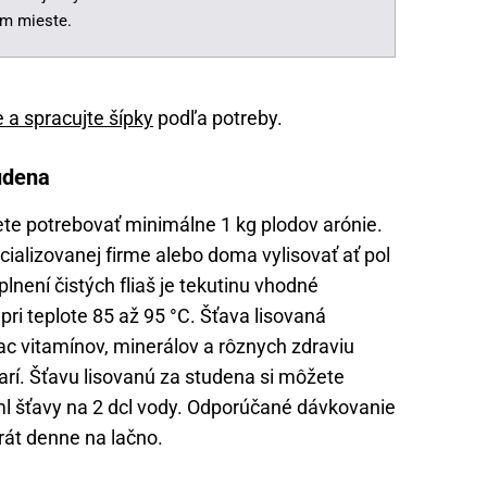
m mieste.
e a spracujte šípky
podľa potreby.
tudena
ete potrebovať minimálne 1 kg plodov arónie.
cializovanej firme alebo doma vylisovať ať pol
plnení čistých fliaš je tekutinu vhodné
pri teplote 85 až 95 °C. Šťava lisovaná
ac vitamínov, minerálov a rôznych zdraviu
arí. Šťavu lisovanú za studena si môžete
ml šťavy na 2 dcl vody. Odporúčané dávkovanie
krát denne na lačno.