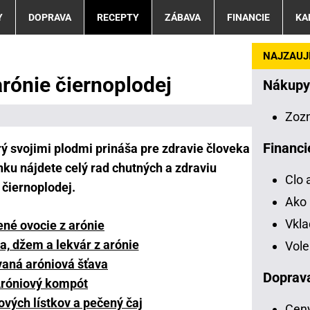
Y
DOPRAVA
RECEPTY
ZÁBAVA
FINANCIE
KA
NAJZAUJÍ
arónie čiernoplodej
Nákupy
Zoz
Financi
orý svojimi plodmi prináša pre zdravie človeka
ku nájdete celý rad chutných a zdraviu
Clo 
 čiernoplodej.
Ako 
Vkl
né ovocie z arónie
, džem a lekvár z arónie
Vole
vaná aróniová šťava
Doprav
róniový kompót
ových lístkov a pečený čaj
Ceny