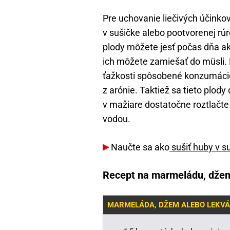
Pre uchovanie liečivých účinko
v sušičke alebo pootvorenej rú
plody môžete jesť počas dňa ak
ich môžete zamiešať do müsli.
ťažkosti spôsobené konzumácio
z arónie. Taktiež sa tieto plody
v mažiare dostatočne roztlačte
vodou.
Naučte sa ako
sušiť huby v su
Recept na marmeládu, džem 
MARMELÁDA, DŽEM ALEBO LEKVÁR