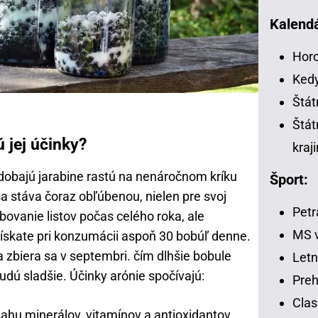
Kalendá
Horo
Kedy
Štát
Štát
ú jej účinky?
kraj
odobajú jarabine rastú na nenáročnom kríku
Šport:
 stáva čoraz obľúbenou, nielen pre svoj
Petr
rbovanie listov počas celého roka, ale
MS v
 získate pri konzumácii aspoň 30 bobúľ denne.
 zbiera sa v septembri. čím dlhšie bobule
Letn
dú sladšie. Účinky arónie spočívajú:
Preh
Clas
ahu minerálov, vitamínov a antioxidantov