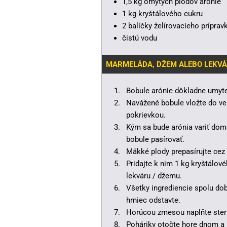
1,5 kg omytých plodov arónie
1 kg kryštálového cukru
2 balíčky želírovacieho prípra
čistú vodu
MARMELÁDA, DŽEM ALEBO LEKVÁR
Bobule arónie dôkladne umyte 
Navážené bobule vložte do veľ
pokrievkou.
Kým sa bude arónia variť domä
bobule pasírovať.
Mäkké plody prepasírujte cez
Pridajte k nim 1 kg kryštálov
lekváru / džemu.
Všetky ingrediencie spolu dob
hrniec odstavte.
Horúcou zmesou naplňte steri
Poháriky otočte hore dnom a 