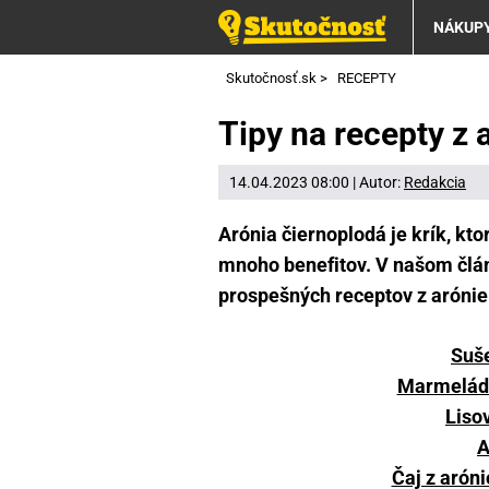
NÁKUP
Skutočnosť.sk
>
RECEPTY
Tipy na recepty z 
14.04.2023 08:00 | Autor:
Redakcia
Arónia čiernoplodá je krík, kt
mnoho benefitov. V našom člán
prospešných receptov z arónie
Suše
Marmeláda
Liso
A
Čaj z aróni