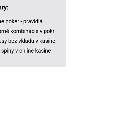
hry:
ne poker - pravidlá
rné kombinácie v pokri
sy bez vkladu v kasíne
 spiny v online kasíne