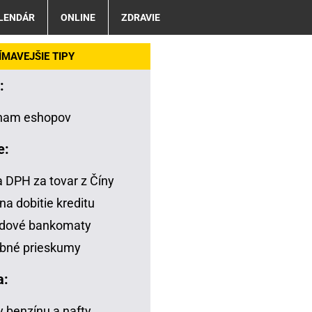
LENDÁR
ONLINE
ZDRAVIE
MAVEJŠIE TIPY
:
nam eshopov
e:
a DPH za tovar z Číny
na dobitie kreditu
adové bankomaty
bné prieskumy
a:
 benzínu a nafty