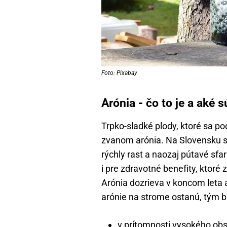
Foto: Pixabay
Arónia - čo to je a aké s
Trpko-sladké plody, ktoré sa p
zvanom arónia. Na Slovensku sa
rýchly rast a naozaj pútavé sfa
i pre zdravotné benefity, ktoré
Arónia dozrieva v koncom leta a
arónie na strome ostanú, tým bu
v prítomnosti vysokého obs