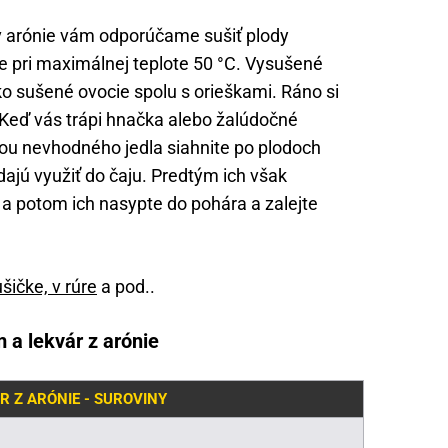
v arónie vám odporúčame sušiť plody
re pri maximálnej teplote 50 °C. Vysušené
o sušené ovocie spolu s orieškami. Ráno si
 Keď vás trápi hnačka alebo žalúdočné
u nevhodného jedla siahnite po plodoch
 dajú využiť do čaju. Predtým ich však
 a potom ich nasypte do pohára a zalejte
šičke, v rúre
a pod..
a lekvár z arónie
 Z ARÓNIE - SUROVINY