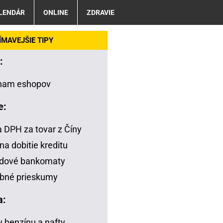
LENDÁR
ONLINE
ZDRAVIE
MAVEJŠIE TIPY
:
nam eshopov
e:
a DPH za tovar z Číny
na dobitie kreditu
adové bankomaty
bné prieskumy
a:
 benzínu a nafty