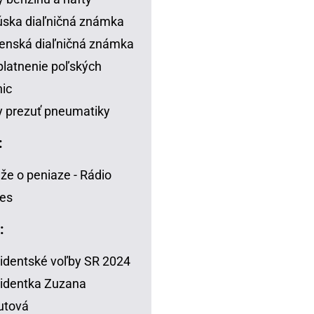
ska diaľničná známka
enská diaľničná známka
latnenie poľských
nic
 prezuť pneumatiky
:
že o peniaze - Rádio
es
:
identské voľby SR 2024
identka Zuzana
utová