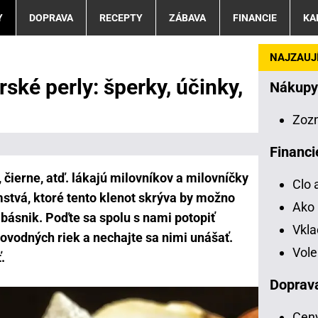
Y
DOPRAVA
RECEPTY
ZÁBAVA
FINANCIE
KA
NAJZAUJÍ
ké perly: šperky, účinky,
Nákupy
Zoz
Financi
, čierne, atď.
lákajú milovníkov a milovníčky
Clo 
stvá, ktoré tento klenot skrýva by možno
Ako 
 básnik. Poďte sa spolu s nami potopiť
Vkl
kovodných riek a nechajte sa nimi unášať.
Vole
.
Doprav
Ceny