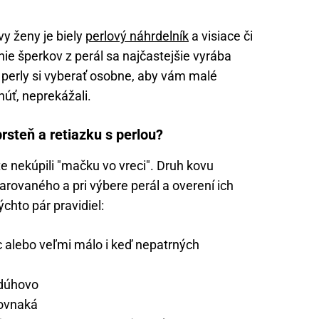
y ženy je biely
perlový náhrdelník
a visiace či
ie šperkov z perál sa najčastejšie vyrába
šie perly si vyberať osobne, aby vám malé
núť, neprekážali.
rsteň a retiazku s perlou?
e nekúpili "mačku vo vreci". Druh kovu
arovaného a pri výbere perál a overení ich
chto pár pravidiel:
 alebo veľmi málo i keď nepatrných
 dúhovo
rovnaká