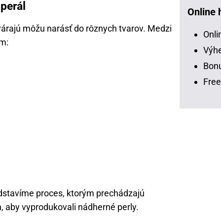
 perál
Online 
tvárajú môžu narásť do rôznych tvarov. Medzi
Onli
em:
Výhe
Bonu
Free
dstavíme proces, ktorým prechádzajú
 aby vyprodukovali nádherné perly.