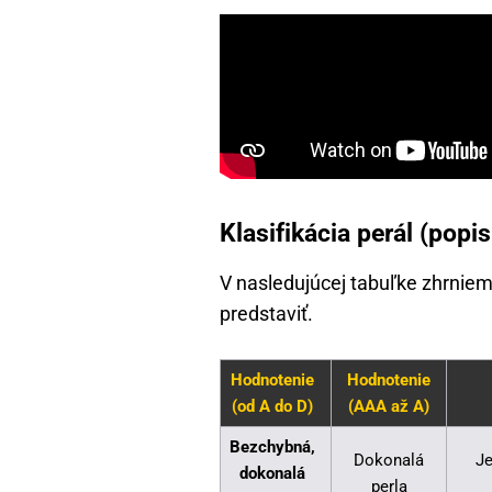
Klasifikácia perál (popis 
V nasledujúcej tabuľke zhrnieme 
predstaviť.
Hodnotenie
Hodnotenie
(od A do D)
(AAA až A)
Bezchybná,
Dokonalá
Je
dokonalá
perla