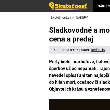
NÁKUP
Skutočnosť.sk
>
NÁKUPY
Sladkovodné a mors
cena a predaj
05.09.2023 09:05 | Autor:
Redakcia
Perly biele, marhuľové, fialové
šperkov už od nepamäti. Tajom
nevedel opísať ani ten najlepší
do hlbín morí, oceánov či slad
Objavte ich krásu a vznešenosť