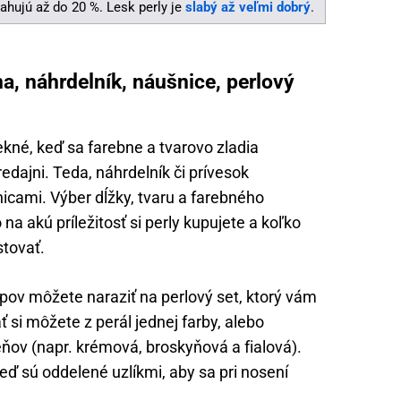
ahujú až do 20 %. Lesk perly je
slabý až veľmi dobrý
.
na, náhrdelník, náušnice, perlový
ekné, keď sa farebne a tvarovo zladia
edajni. Teda, náhrdelník či prívesok
icami. Výber dĺžky, tvaru a farebného
na akú príležitosť si perly kupujete a koľko
stovať.
pov môžete naraziť na perlový set, ktorý vám
 si môžete z perál jednej farby, alebo
eňov (napr. krémová, broskyňová a fialová).
keď sú oddelené uzlíkmi, aby sa pri nosení