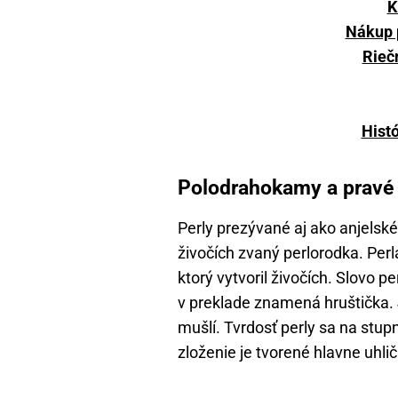
K
Nákup 
Rieč
Histó
Polodrahokamy a pravé 
Perly prezývané aj ako anjelské 
živočích zvaný perlorodka. Pe
ktorý vytvoril živočích. Slovo p
v preklade znamená hruštička. 
mušlí. Tvrdosť perly sa na stup
zloženie je tvorené hlavne uhl