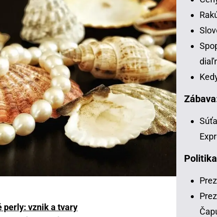
Rakú
Slov
Spop
diaľ
Kedy
Zábava
Súťa
Expr
Politika
Prez
Prez
 perly: vznik a tvary
Čap