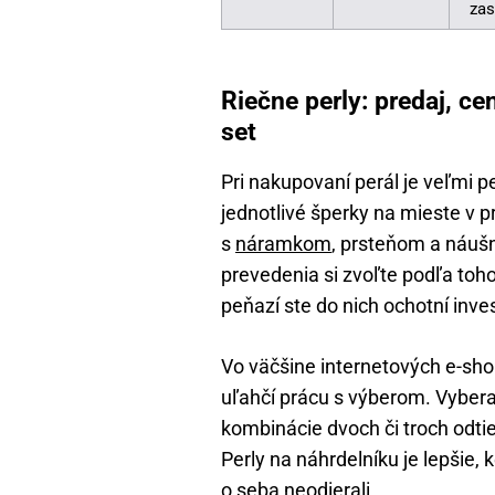
zas
Riečne perly: predaj, ce
set
Pri nakupovaní perál je veľmi p
jednotlivé šperky na mieste v pr
s
náramkom
, prsteňom a náušn
prevedenia si zvoľte podľa toho 
peňazí ste do nich ochotní inve
Vo väčšine internetových e-sho
uľahčí prácu s výberom. Vyberať
kombinácie dvoch či troch odti
Perly na náhrdelníku je lepšie, 
o seba neodierali.