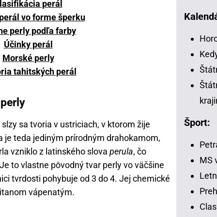
lasifikácia perál
Kalendá
perál vo forme šperku
ne perly podľa farby
Horo
Účinky perál
Kedy
Morské perly
Štát
ria tahitských perál
Štát
perly
kraj
Šport:
slzy sa tvoria v ustriciach, v ktorom žije
rla je teda jediným prírodným drahokamom,
Petr
erla vzniklo z latinského slova
perula
, čo
MS v
Je to vlastne pôvodný tvar perly vo väčšine
Letn
nici tvrdosti pohybuje od 3 do 4. Jej chemické
Preh
ičitanom vápenatým.
Clas