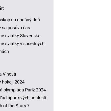
r:
skop na dnešný deň
 sa posúva čas
ne sviatky Slovensko
ne sviatky v susedných
inách
a Vlhová
 hokeji 2024
á olympiáda Paríž 2024
ľad športových udalostí
h of the Stars 7