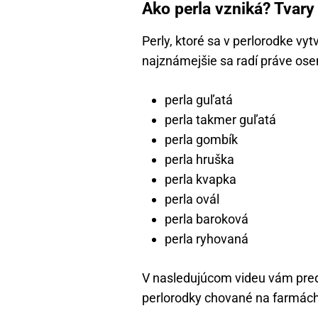
Ako perla vzniká? Tvary
Perly, ktoré sa v perlorodke vy
najznámejšie sa radí práve os
perla guľatá
perla takmer guľatá
perla gombík
perla hruška
perla kvapka
perla ovál
perla baroková
perla ryhovaná
V nasledujúcom videu vám pre
perlorodky chované na farmách,