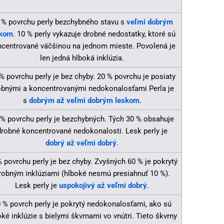
 % povrchu perly bezchybného stavu s
veľmi dobrým
skom
. 10 % perly vykazuje drobné nedostatky, ktoré sú
centrované väčšinou na jednom mieste. Povolená je
len jedná hlboká inklúzia.
% povrchu perly je bez chyby. 20 % povrchu je posiaty
obnými a koncentrovanými nedokonalosťami Perla je
s
dobrým až veľmi dobrým leskom
.
 % povrchu perly je bezchybných. Tých 30 % obsahuje
drobné koncentrované nedokonalosti. Lesk perly je
dobrý až veľmi dobrý
.
 povrchu perly je bez chyby. Zvyšných 60 % je pokrytý
robným inklúziami (hlboké nesmú presiahnuť 10 %).
Lesk perly je
uspokojivý až veľmi dobrý
.
 % povrch perly je pokrytý nedokonalosťami, ako sú
oké inklúzie s bielymi škvrnami vo vnútri. Tieto škvrny