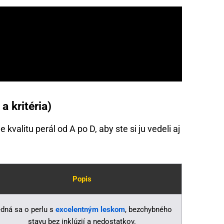
a kritéria)
kvalitu perál od A po D, aby ste si ju vedeli aj
Popis
dná sa o perlu s
excelentným leskom
, bezchybného
stavu bez inklúzií a nedostatkov.