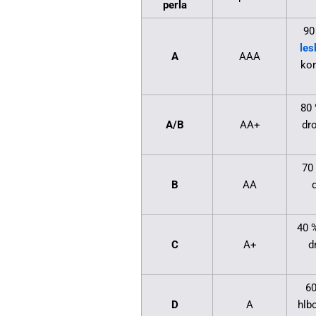
perla
90
le
A
AAA
kon
80 
A/B
AA+
dr
70
B
AA
40 %
C
A+
d
60
D
A
hlb