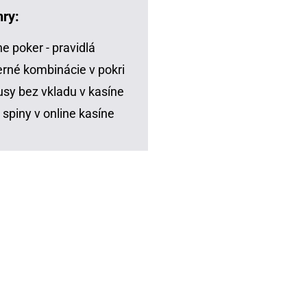
hry:
ne poker - pravidlá
rné kombinácie v pokri
sy bez vkladu v kasíne
 spiny v online kasíne