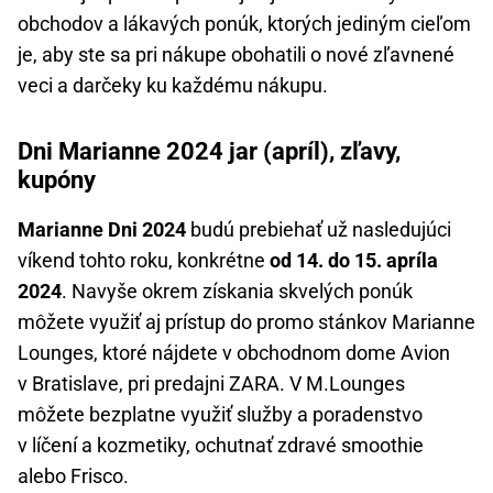
obchodov a lákavých ponúk, ktorých jediným cieľom
je, aby ste sa pri nákupe obohatili o nové zľavnené
veci a darčeky ku každému nákupu.
Dni Marianne 2024 jar (apríl), zľavy,
kupóny
Marianne Dni 2024
budú prebiehať už nasledujúci
víkend tohto roku, konkrétne
od 14. do 15. apríla
2024
. Navyše okrem získania skvelých ponúk
môžete využiť aj prístup do promo stánkov Marianne
Lounges, ktoré nájdete v obchodnom dome Avion
v Bratislave, pri predajni ZARA. V M.Lounges
môžete bezplatne využiť služby a poradenstvo
v líčení a kozmetiky, ochutnať zdravé smoothie
alebo Frisco.