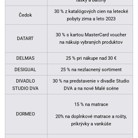
tašky a batohy
30 % z katalógových cien na letecké
Čedok
pobyty zima a leto 2023
30 % s kartou MasterCard voucher
DATART
na nákuip vybraných produktov
DELMAS
25 % pri nákupe nad 30 €
DESIGUAL
25 % na nezlacnený sortiment
DIVADLO
30 % na predstavenie v divadle Studio
STUDIO DVA
DVA a na nové Malé scéne
15 % na matrace
DORMEO
20% na doplnkové matrace a rošty,
prikrývky a vankúše