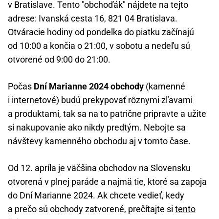
v Bratislave. Tento "obchoďák" nájdete na tejto
adrese: Ivanská cesta 16, 821 04 Bratislava.
Otváracie hodiny od pondelka do piatku začínajú
od 10:00 a končia o 21:00, v sobotu a nedeľu sú
otvorené od 9:00 do 21:00.
Počas
Dní Marianne 2024 obchody
(kamenné
i internetové) budú prekypovať rôznymi zľavami
a produktami, tak sa na to patrične pripravte a užite
si nakupovanie ako nikdy predtým. Nebojte sa
návštevy kamenného obchodu aj v tomto čase.
Od 12. apríla je väčšina obchodov na Slovensku
otvorená v plnej paráde a najmä tie, ktoré sa zapoja
do Dní Marianne 2024. Ak chcete vedieť, kedy
a prečo sú obchody zatvorené, prečítajte si
tento