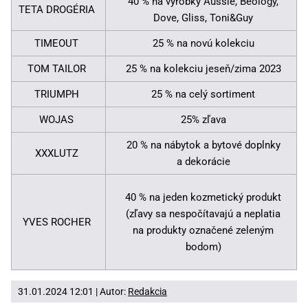
40 % na výrobky Aussie, Beology,
TETA DROGÉRIA
Dove, Gliss, Toni&Guy
TIMEOUT
25 % na novú kolekciu
TOM TAILOR
25 % na kolekciu jeseň/zima 2023
TRIUMPH
25 % na celý sortiment
WOJAS
25% zľava
20 % na nábytok a bytové doplnky
XXXLUTZ
a dekorácie
40 % na jeden kozmetický produkt
(zľavy sa nespočítavajú a neplatia
YVES ROCHER
na produkty označené zeleným
bodom)
31.01.2024 12:01 | Autor:
Redakcia