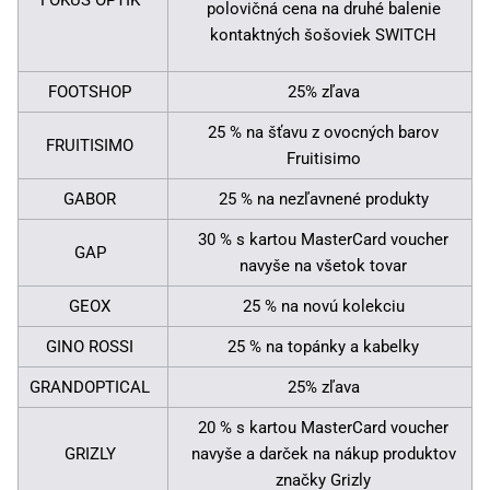
FOKUS OPTIK
polovičná cena na druhé balenie
kontaktných šošoviek SWITCH
FOOTSHOP
25% zľava
25 % na šťavu z ovocných barov
FRUITISIMO
Fruitisimo
GABOR
25 % na nezľavnené produkty
30 % s kartou MasterCard voucher
GAP
navyše na všetok tovar
GEOX
25 % na novú kolekciu
GINO ROSSI
25 % na topánky a kabelky
GRANDOPTICAL
25% zľava
20 % s kartou MasterCard voucher
GRIZLY
navyše a darček na nákup produktov
značky Grizly