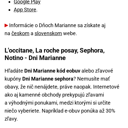
Google Play
App Store
.
Informácie o Dňoch Marianne sa získate aj
na
českom
a
slovenskom
webe.
L'occitane, La roche posay, Sephora,
Notino - Dni Marianne
Hľadáte
Dni Marianne kód eobuv
alebo zľavové
kupóny
Dni Marianne sephora
? Nemusíte mať
obavy, že nič nenájdete, práve naopak. Internetové
ako aj kamenné obchody prekypujú zľavami
a výhodnými ponukami, medzi ktorými si určite
niečo vyberiete. Napríklad e-obuv ponúka až 30%
zľavy.