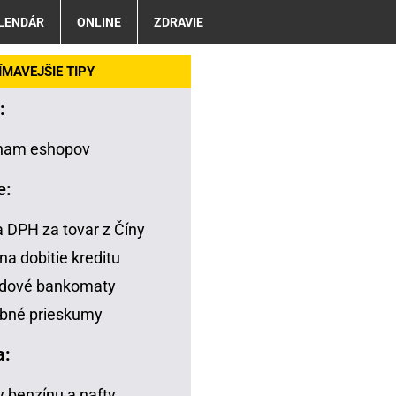
LENDÁR
ONLINE
ZDRAVIE
MAVEJŠIE TIPY
:
nam eshopov
e:
a DPH za tovar z Číny
na dobitie kreditu
adové bankomaty
bné prieskumy
a:
 benzínu a nafty