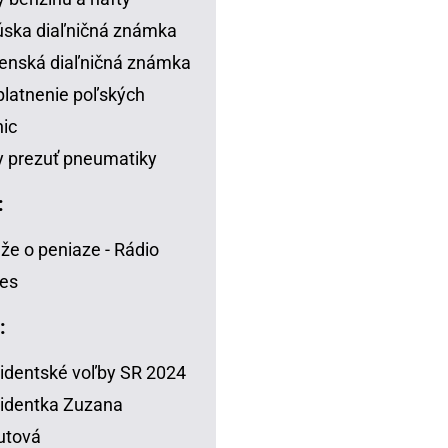
ska diaľničná známka
enská diaľničná známka
latnenie poľských
nic
 prezuť pneumatiky
:
že o peniaze - Rádio
es
:
identské voľby SR 2024
identka Zuzana
utová