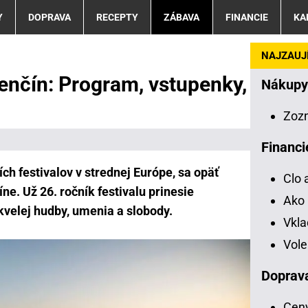
Y
DOPRAVA
RECEPTY
ZÁBAVA
FINANCIE
KA
NAJZAUJÍ
renčín: Program, vstupenky,
Nákupy
Zoz
Financi
ch festivalov v strednej Európe, sa opäť
Clo 
íne. Už 26. ročník festivalu prinesie
Ako 
kvelej hudby, umenia a slobody.
Vkl
Vole
Doprav
Ceny