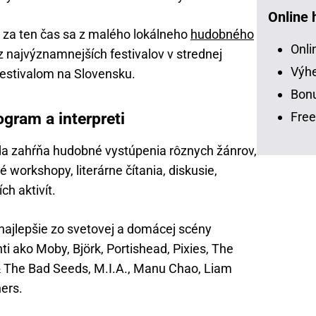
Online 
 za ten čas sa z malého lokálneho
hudobného
Onli
 najvýznamnejších festivalov v strednej
Výhe
festivalom na Slovensku.
Bonu
gram a interpreti
Free
da zahŕňa hudobné vystúpenia rôznych žánrov,
 workshopy, literárne čítania, diskusie,
ch aktivít.
najlepšie zo svetovej a domácej scény
anti ako Moby, Björk, Portishead, Pixies, The
& The Bad Seeds, M.I.A., Manu Chao, Liam
ers.