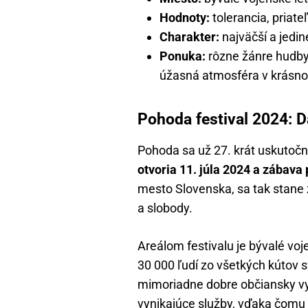
Hodnoty:
tolerancia, priate
Charakter:
najväčší a jedi
Ponuka:
rôzne žánre hudby
úžasná atmosféra v krásnom
Pohoda festival 2024: D
Pohoda sa už 27. krát uskutoční
otvoria 11. júla 2024 a zábava 
mesto Slovenska, sa tak stane
a slobody.
Areálom festivalu je bývalé vo
30 000 ľudí zo všetkých kútov s
mimoriadne dobre občiansky vy
vynikajúce služby, vďaka čomu