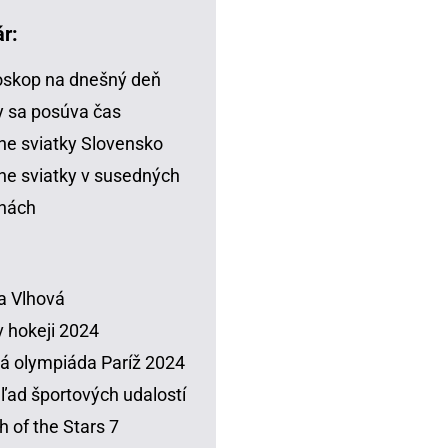
r:
skop na dnešný deň
 sa posúva čas
ne sviatky Slovensko
ne sviatky v susedných
inách
a Vlhová
 hokeji 2024
á olympiáda Paríž 2024
ľad športových udalostí
h of the Stars 7