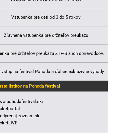
Vstupenka pre deti od 3 do 5 rokov
Zľavnená vstupenka pre držiteľov preukazu
enka pre držiteľov preukazu ZŤP-S a ich sprievodcov.
 vstup na festival Pohoda a ďalšie exkluzívne výhody
sta lístkov na Pohoda festival
ww.pohodafestival.sk/
cketportal
redpredaj.zoznam.sk
icketLIVE