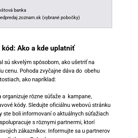
oštová banka
redpredaj.zoznam.sk (vybrané pobočky)
 kód: Ako a kde uplatniť
al sú skvelým spôsobom, ako ušetriť na
nižšiu cenu. Pohoda zvyčajne dáva do obehu
itostiach, ako napríklad:
 organizuje rôzne súťaže a kampane,
avové kódy. Sledujte oficiálnu webovú stránku
y ste boli informovaní o aktuálnych súťažiach
polupracuje s rôznymi partnermi, ktorí
svojich zákazníkov. Informujte sa u partnerov