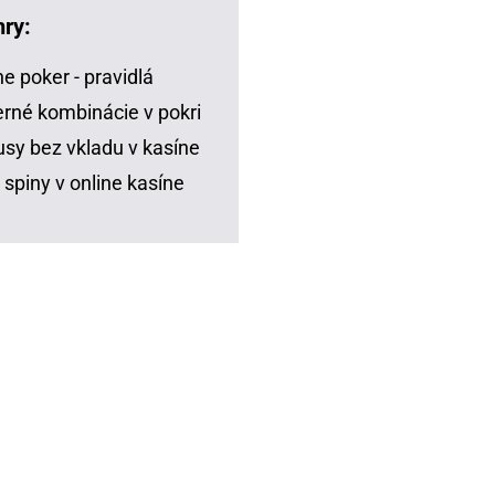
hry:
ne poker - pravidlá
rné kombinácie v pokri
sy bez vkladu v kasíne
 spiny v online kasíne