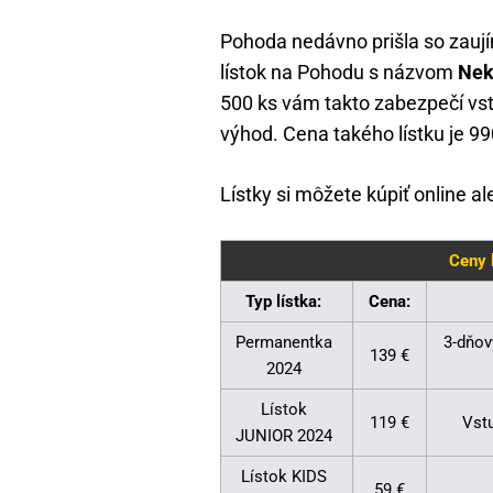
Pohoda nedávno prišla so zauj
lístok na Pohodu s názvom
Nek
500 ks vám takto zabezpečí vs
výhod. Cena takého lístku je 99
Lístky si môžete kúpiť online 
Ceny 
Typ lístka:
Cena:
Permanentka
3-dňov
139 €
2024
Lístok
119 €
Vstu
JUNIOR 2024
Lístok KIDS
59 €