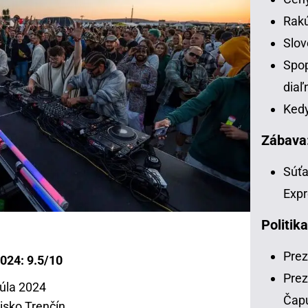
Rakú
Slov
Spop
diaľ
Kedy
Zábava
Súťa
Expr
Politika
Prez
024: 9.5/10
Prez
júla 2024
Čap
isko Trenčín