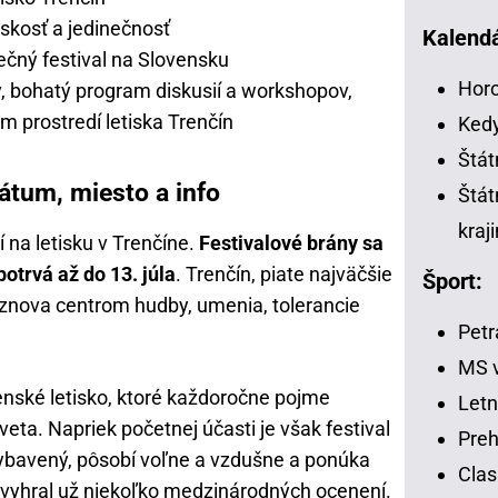
ľskosť a jedinečnosť
Kalendá
nečný festival na Slovensku
Horo
, bohatý program diskusií a workshopov,
 prostredí letiska Trenčín
Kedy
Štát
átum, miesto a info
Štát
kraj
 na letisku v Trenčíne.
Festivalové brány sa
potrvá až do 13. júla
. Trenčín, piate najväčšie
Šport:
 znova centrom hudby, umenia, tolerancie
Petr
MS v
jenské letisko, ktoré každoročne pojme
Letn
veta. Napriek početnej účasti je však festival
Preh
bavený, pôsobí voľne a vzdušne a ponúka
Clas
 vyhral už niekoľko medzinárodných ocenení.