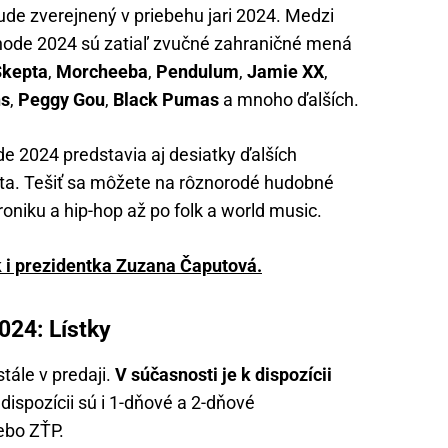
de zverejnený v priebehu jari 2024. Medzi
hode 2024 sú zatiaľ zvučné zahraničné mená
Skepta
,
Morcheeba
,
Pendulum
,
Jamie XX
,
ns
,
Peggy Gou
,
Black Pumas
a mnoho ďalších.
 2024 predstavia aj desiatky ďalších
eta. Tešiť sa môžete na rôznorodé hudobné
roniku a hip-hop až po folk a world music.
k i prezidentka Zuzana Čaputová.
24: Lístky
ále v predaji.
V súčasnosti je k dispozícii
 dispozícii sú i 1-dňové a 2-dňové
lebo ZŤP.