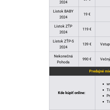
2024
Lístok BABY
19 €
2024
Lístok ZŤP
119 €
2024
Lístok ZŤP-S
139 €
Vstup
2024
Nekonečná
990 €
Večný
Pohoda
Predajné mie
w
Ti
Kde kúpiť online:
P
T