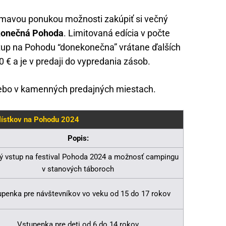
ímavou ponukou možnosti zakúpiť si večný
onečná Pohoda
. Limitovaná edícia v počte
tup na Pohodu “donekonečna” vrátane ďalších
0 € a je v predaji do vypredania zásob.
alebo v kamenných predajných miestach.
lístkov na Pohodu 2024
Popis:
ý vstup na festival Pohoda 2024 a možnosť campingu
v stanových táboroch
penka pre návštevníkov vo veku od 15 do 17 rokov
Vstupenka pre deti od 6 do 14 rokov