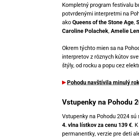
Kompletný program festivalu bu
potvrdenými interpretmi na Po
ako
Queens of the Stone Age
,
Caroline Polachek
,
Amelie Le
Okrem týchto mien sa na Pohode
interpretov z rôznych kútov sv
štýly, od rocku a popu cez elekt
Pohodu navštívila minulý ro
Vstupenky na Pohodu 20
Vstupenky na Pohodu 2024 sú st
4. vlna lístkov za cenu 139 €
. K
permanentky, verzie pre deti a