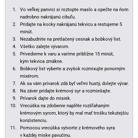
Vo veľkej panvici si roztopte maslo a opečte na ňom
nadrobno nakrájanú cibuľu.
Pridajte na kocky nakrájanú tekvicu a restujeme 5
minút.
Nezabudnite na pretlačený cesnak a bobkový list.
Všetko zalejte vývarom.
Privedieme k varu a varíme približne 15 minút,
kým tekvica zmäkne.
Bobkový list vyberte a zvyšok rozmixujte ponorným
mixérom.
Ak sa vám prívarok zdá byť veľmi hustý, dolejte vývar.
Na záver pridajte krémový syr a rozmiešajte.
Prívarok dajte do misiek.
Vrecúška na zdobenie naplňte rozšľahaným
krémovým syrom, ktorý by mal mať trošku tekutejšiu
konzistenciu.
Pomocou vrecúška vytvorte z krémového syra
v každej miske pavučinu.