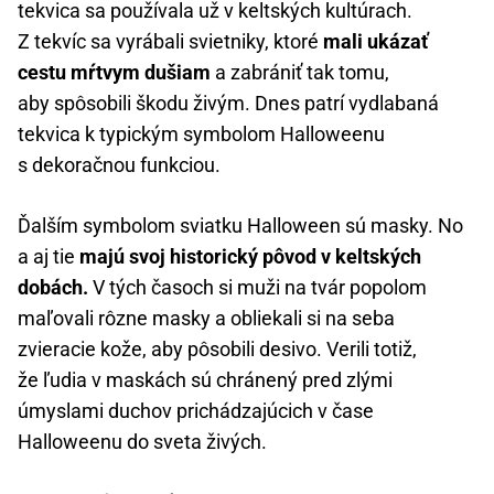
tekvica sa používala už v keltských kultúrach.
Z tekvíc sa vyrábali svietniky, ktoré
mali ukázať
cestu mŕtvym dušiam
a zabrániť tak tomu,
aby spôsobili škodu živým. Dnes patrí vydlabaná
tekvica k typickým symbolom Halloweenu
s dekoračnou funkciou.
Ďalším symbolom sviatku Halloween sú masky. No
a aj tie
majú svoj historický pôvod v keltských
dobách.
V tých časoch si muži na tvár popolom
maľovali rôzne masky a obliekali si na seba
zvieracie kože, aby pôsobili desivo. Verili totiž,
že ľudia v maskách sú chránený pred zlými
úmyslami duchov prichádzajúcich v čase
Halloweenu do sveta živých.