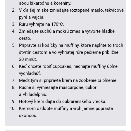
sódu bikarbónu a koreniny.
V ďalšej miske zmiešajte roztopené maslo, tekvicové
pyré a vajcia.
Rúru vyhrejte na 170°C.
Zmiešajte suchú a mokrú zmes a vytvorte hladké
cesto.
Pripravte si košíčky na muffiny, ktoré naplňte to troch
štvrtín cestom a vo vyhriatej rúre pečieme približne
20 minút.
Keď chcete robiť cupcakes, nechajte muffiny úplne
vychladnúť.
Medzitým si pripravte krém na zdobenie či plnenie.
Ručne si vymiešajte mascarpone, cukor
a Philadelphiu.
Hotový krém dajte do cukrárenského vrecka.
Krémom ozdobte muffiny a vrch jemne poprášte
škoricou.