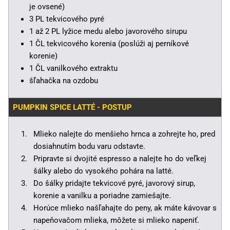
je ovsené)
3 PL tekvicového pyré
1 až 2 PL lyžice medu alebo javorového sirupu
1 ČL tekvicového korenia (poslúži aj perníkové
korenie)
1 ČL vanilkového extraktu
šľahačka na ozdobu
PUMPKIN SPICE LATTÉ - POSTUP
Mlieko nalejte do menšieho hrnca a zohrejte ho, pred
dosiahnutím bodu varu odstavte.
Pripravte si dvojité espresso a nalejte ho do veľkej
šálky alebo do vysokého pohára na latté.
Do šálky pridajte tekvicové pyré, javorový sirup,
korenie a vanilku a poriadne zamiešajte.
Horúce mlieko našľahajte do peny, ak máte kávovar s
napeňovačom mlieka, môžete si mlieko napeniť.