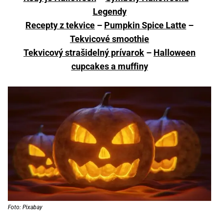
Legendy
Recepty z tekvice
–
Pumpkin Spice Latte
–
Tekvicové smoothie
Tekvicový strašidelný prívarok
–
Halloween
cupcakes a muffiny
Foto: Pixabay