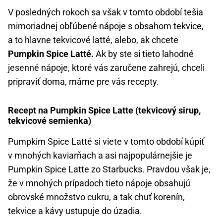
V posledných rokoch sa však v tomto období tešia
mimoriadnej obľúbené nápoje s obsahom tekvice,
a to hlavne tekvicové latté, alebo, ak chcete
Pumpkin Spice Latté.
Ak by ste si tieto lahodné
jesenné nápoje, ktoré vás zaručene zahrejú, chceli
pripraviť doma, máme pre vás recepty.
Recept na Pumpkin Spice Latte (tekvicový sirup,
tekvicové semienka)
Pumpkim Spice Latté si viete v tomto období kúpiť
v mnohých kaviarňach a asi najpopulárnejšie je
Pumpkin Spice Latte zo Starbucks. Pravdou však je,
že v mnohých prípadoch tieto nápoje obsahujú
obrovské množstvo cukru, a tak chuť korenín,
tekvice a kávy ustupuje do úzadia.