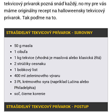
tekvicový prívarok pozná snáď každý, no my pre vás
máme originálny recept na halloweensky tekvicový
prívarok. Tak poďme na to.
STRAŠIDELNÝ TEKVICOVÝ PRÍVAROK - SUROVINY
50 g masla
1 cibuľa
1 kg tekvice (vhodná je maslová alebo klasická žltá)
2 strúčiky cesnaku
1 bobkový list
400 ml zeleninového vývaru
3 PL krémového syra (napríklad Lučina alebo
Philadelphia)
soľ, čierne korenie
STRAŠIDELNÝ TEKVICOVÝ PRÍVAROK - POSTUP