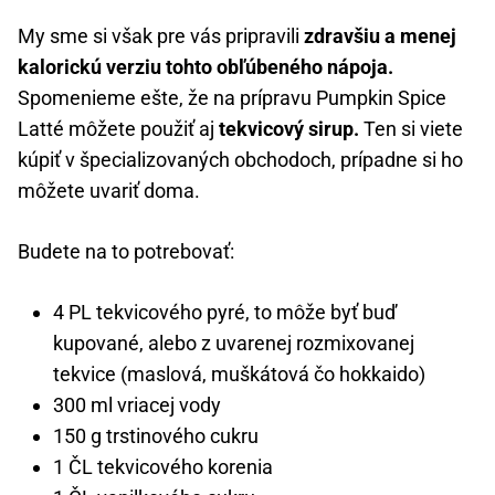
My sme si však pre vás pripravili
zdravšiu a menej
kalorickú verziu tohto obľúbeného nápoja.
Spomenieme ešte, že na prípravu Pumpkin Spice
Latté môžete použiť aj
tekvicový sirup.
Ten si viete
kúpiť v špecializovaných obchodoch, prípadne si ho
môžete uvariť doma.
Budete na to potrebovať:
4 PL tekvicového pyré, to môže byť buď
kupované, alebo z uvarenej rozmixovanej
tekvice (maslová, muškátová čo hokkaido)
300 ml vriacej vody
150 g trstinového cukru
1 ČL tekvicového korenia