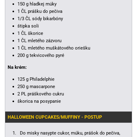
150 g hladkej múky
1 ČL prášku do pečiva
1/3 ČL sódy bikarbóny
štipka soli
1 ČL škorice
1 ČL mletého zázvoru
1 ČL mletého muškátového oriešku
200 g tekvicového pyré
Na krém:
125 g Philadelphie
250 g mascarpone
2 PL práškového cukru
škorica na posypanie
HALLOWEEN CUPCAKES/MUFFINY - POSTUP
Do misky nasypte cukor, múku, prášok do pečiva,