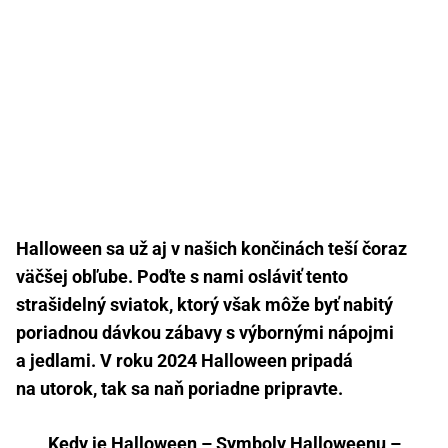
Halloween sa už aj v našich končinách teší čoraz
väčšej obľube. Poďte s nami
osláviť
tento
strašidelný sviatok, ktorý však môže byť nabitý
poriadnou dávkou zábavy s výbornými nápojmi
a jedlami. V roku 2024 Halloween pripadá
na utorok, tak sa naň poriadne pripravte.
Kedy je Halloween
–
Symboly Halloweenu
–