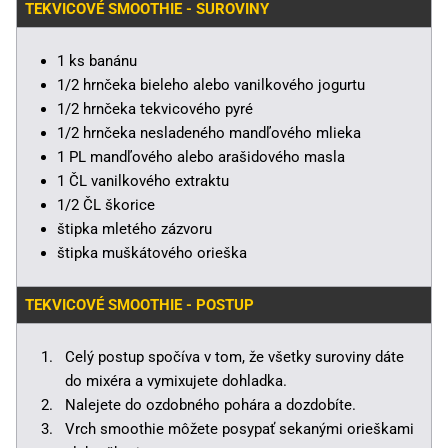
TEKVICOVÉ SMOOTHIE - SUROVINY
1 ks banánu
1/2 hrnčeka bieleho alebo vanilkového jogurtu
1/2 hrnčeka tekvicového pyré
1/2 hrnčeka nesladeného mandľového mlieka
1 PL mandľového alebo arašidového masla
1 ČL vanilkového extraktu
1/2 ČL škorice
štipka mletého zázvoru
štipka muškátového orieška
TEKVICOVÉ SMOOTHIE - POSTUP
Celý postup spočíva v tom, že všetky suroviny dáte
do mixéra a vymixujete dohladka.
Nalejete do ozdobného pohára a dozdobíte.
Vrch smoothie môžete posypať sekanými orieškami