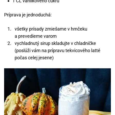
1 ČL vanilkového cukru
Príprava je jednoduchá:
všetky prísady zmiešame v hrnčeku
a prevedieme varom
vychladnutý sirup skladujte v chladničke
(poslúži vám na prípravu tekvicového latté
počas celej jesene)