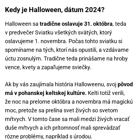
Kedy je Halloween, dátum 2024?
Halloween sa
tradične oslavuje 31. októbra
, teda
v predvečer Sviatku všetkých svätých, ktorý
oslavujeme 1. novembra. Počas tohto sviatku si
spomíname na tých, ktorí nás opustili, a vzdávame
úctu zosnulým. Tradične teda prinášame na hroby
vence, kvety a zapaľujeme sviečky.
Ak by vás zaujímala história Halloweenu, svoj
pôvod
má v pohanskej keltskej kultúre.
Kelti totiž verili,
že noc na prelome októbra a novembra má magickú
moc, pretože sa prelína svet živých so svetom
mŕtvych. V tomto čase sa mali medzi živých vracať
duše mŕtvych a ich prítomnosť mali sprevádzať
rôzne problémy, napríklad s úrodou.