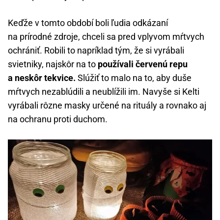
Keďže v tomto období boli ľudia odkázaní
na prírodné zdroje, chceli sa pred vplyvom mŕtvych
ochrániť. Robili to napríklad tým, že si vyrábali
svietniky, najskôr na to
používali červenú repu
a neskôr tekvice.
Slúžiť to malo na to, aby duše
mŕtvych nezablúdili a neublížili im. Navyše si Kelti
vyrábali rôzne masky určené na rituály a rovnako aj
na ochranu proti duchom.