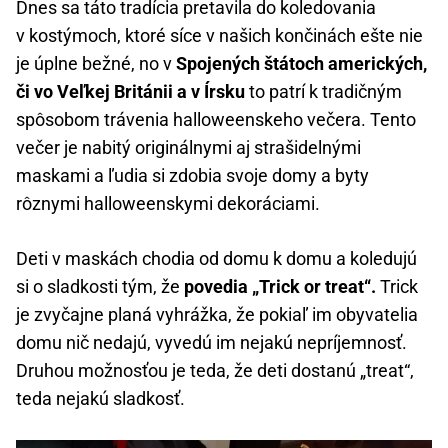
Dnes sa táto tradícia pretavila do koledovania
v kostýmoch, ktoré síce v našich končinách ešte nie
je úplne bežné, no v
Spojených štátoch amerických,
či vo Veľkej Británii a v Írsku
to patrí k tradičným
spôsobom trávenia halloweenskeho večera. Tento
večer je nabitý originálnymi aj strašidelnými
maskami a ľudia si zdobia svoje domy a byty
rôznymi halloweenskymi dekoráciami.
Deti v maskách chodia od domu k domu a koledujú
si o sladkosti tým, že
povedia „Trick or treat“.
Trick
je zvyčajne planá vyhrážka, že pokiaľ im obyvatelia
domu nič nedajú, vyvedú im nejakú nepríjemnosť.
Druhou možnosťou je teda, že deti dostanú „treat“,
teda nejakú sladkosť.