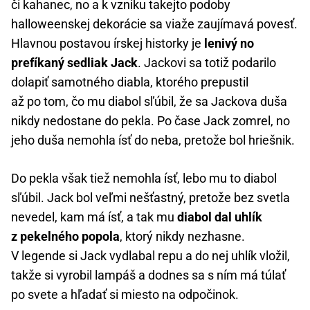
či kahanec, no a k vzniku takejto podoby
halloweenskej dekorácie sa viaže zaujímavá povesť.
Hlavnou postavou írskej historky je
lenivý no
prefíkaný sedliak Jack
. Jackovi sa totiž podarilo
dolapiť samotného diabla, ktorého prepustil
až po tom, čo mu diabol sľúbil, že sa Jackova duša
nikdy nedostane do pekla. Po čase Jack zomrel, no
jeho duša nemohla ísť do neba, pretože bol hriešnik.
Do pekla však tiež nemohla ísť, lebo mu to diabol
sľúbil. Jack bol veľmi nešťastný, pretože bez svetla
nevedel, kam má ísť, a tak mu
diabol dal uhlík
z pekelného popola
, ktorý nikdy nezhasne.
V legende si Jack vydlabal repu a do nej uhlík vložil,
takže si vyrobil lampáš a dodnes sa s ním má túlať
po svete a hľadať si miesto na odpočinok.