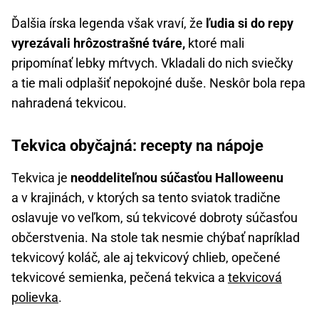
Ďalšia írska legenda však vraví, že
ľudia si do repy
vyrezávali hrôzostrašné tváre,
ktoré mali
pripomínať lebky mŕtvych. Vkladali do nich sviečky
a tie mali odplašiť nepokojné duše. Neskôr bola repa
nahradená tekvicou.
Tekvica obyčajná: recepty na nápoje
Tekvica je
neoddeliteľnou súčasťou Halloweenu
a v krajinách, v ktorých sa tento sviatok tradične
oslavuje vo veľkom, sú tekvicové dobroty súčasťou
občerstvenia. Na stole tak nesmie chýbať napríklad
tekvicový koláč, ale aj tekvicový chlieb, opečené
tekvicové semienka, pečená tekvica a
tekvicová
polievka
.