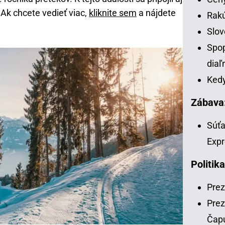
 Ak chcete vedieť viac,
kliknite sem
a nájdete
Rakú
Slov
Spop
diaľ
Kedy
Zábava
Súťa
Expr
Politika
Prez
Prez
Čap