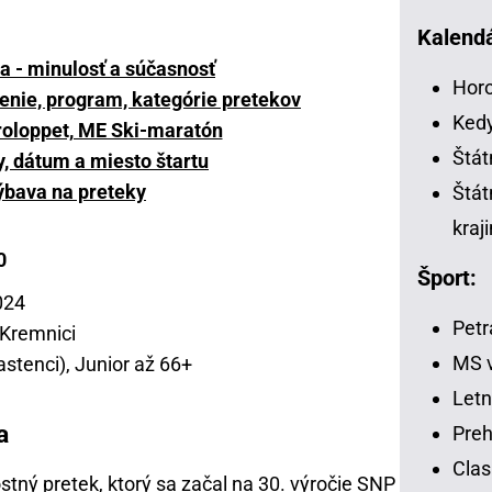
Kalendá
pa - minulosť a súčasnosť
Horo
senie, program, kategórie pretekov
Kedy
roloppet, ME Ski-maratón
Štát
y, dátum a miesto štartu
ýbava na preteky
Štát
kraj
0
Šport:
024
Petr
 Kremnici
MS v
astenci), Junior až 66+
Letn
a
Preh
Clas
stný pretek, ktorý sa začal na 30. výročie SNP