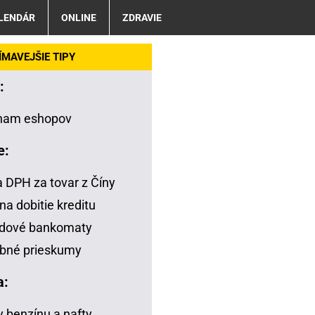
LENDÁR
ONLINE
ZDRAVIE
MAVEJŠIE TIPY
:
nam eshopov
e:
a DPH za tovar z Číny
na dobitie kreditu
adové bankomaty
bné prieskumy
a:
 benzínu a nafty