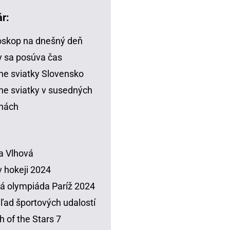
r:
skop na dnešný deň
 sa posúva čas
ne sviatky Slovensko
ne sviatky v susedných
inách
a Vlhová
 hokeji 2024
á olympiáda Paríž 2024
ľad športových udalostí
h of the Stars 7