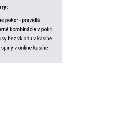
hry:
ne poker - pravidlá
rné kombinácie v pokri
sy bez vkladu v kasíne
 spiny v online kasíne