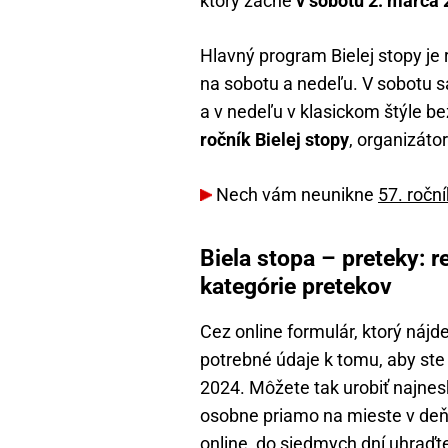
ktorý začne
v sobotu 2. marca 
Hlavný program Bielej stopy je 
na sobotu a nedeľu. V sobotu sa
a v nedeľu v klasickom štýle be
ročník Bielej stopy
, organizáto
Nech vám neunikne
57. roční
Biela stopa – preteky: r
kategórie pretekov
Cez online formulár, ktorý nájde
potrebné údaje k tomu, aby ste 
2024. Môžete tak urobiť najnesk
osobne priamo na mieste v deň p
online, do siedmych dní uhraďt