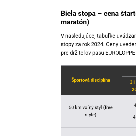
Biela stopa – cena štar
maratón)
V nasledujúcej tabuľke uvádzam
stopy za rok 2024. Ceny uveden
pre držiteľov pasu EUROLOPPE
Športová disciplína
31
2
4
50 km voľný štýl (free
style)
4