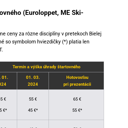
tovného (Euroloppet, ME Ski-
e ceny za rôzne disciplíny v pretekoch Bielej
é so symbolom hviezdičky (*) platia len
T.
Termín a výška úhrady štartovného
. 01.
01. 03.
Hotovosťou
024
2024
pri prezentácii
5 €
55 €
65 €
5 €*
45 €*
55 €*