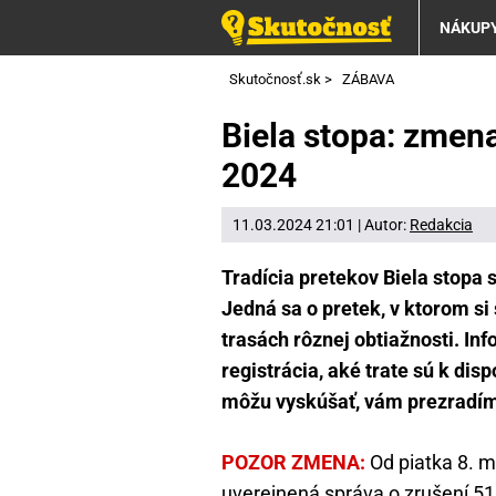
NÁKUP
Skutočnosť.sk
>
ZÁBAVA
Biela stopa: zmena
2024
11.03.2024 21:01 | Autor:
Redakcia
Tradícia pretekov Biela stopa 
Jedná sa o pretek, v ktorom si
trasách rôznej obtiažnosti. Inf
registrácia, aké trate sú k disp
môžu vyskúšať, vám prezradím
POZOR ZMENA:
Od piatka 8. m
uverejnená správa o zrušení 51. 