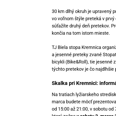
30 km dlhý okruh je upravený p
vo voľnom štýle preteká v prvý 
súťažíte druhý deň pretekov. Pr
končia na tom istom mieste.
TJ Biela stopa Kremnica organiz
a jesenné preteky zvané Stopa
bicykli (Bike&Roll), tie jesenn
týchto pretekov je čo najdlhšie 
Skalka pri Kremnici: inform
Na tratiach lyžiarskeho stredis
marca budete môcť prezentovať 
od 15:00 až 21:00, v sobotu od 