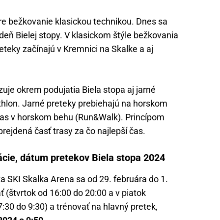
re bežkovanie klasickou technikou. Dnes sa
deň Bielej stopy. V klasickom štýle bežkovania
eteky začínajú v Kremnici na Skalke a aj
uje okrem podujatia Biela stopa aj jarné
thlon. Jarné preteky prebiehajú na horskom
é zas v horskom behu (Run&Walk). Princípom
prejdená časť trasy za čo najlepší čas.
ácie, dátum pretekov Biela stopa 2024
ka SKI Skalka Arena sa od 29. februára do 1.
(štvrtok od 16:00 do 20:00 a v piatok
7:30 do 9:30) a trénovať na hlavný pretek,