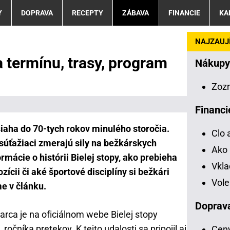
Y
DOPRAVA
RECEPTY
ZÁBAVA
FINANCIE
KA
NAJZAUJÍ
 termínu, trasy, program
Nákupy
Zoz
Financi
siaha do 70-tych rokov minulého storočia.
Clo 
 súťažiaci zmerajú sily na bežkárskych
Ako 
ormácie o histórii Bielej stopy, ako prebieha
Vkl
ozícii či aké športové disciplíny si bežkári
Vole
e v článku.
Doprav
arca je na oficiálnom webe Bielej stopy
ročníka pretekov. K tejto udalosti sa pripojil aj
Ceny