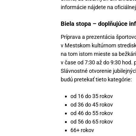
informácie nájdete na oficiálne
Biela stopa – doplňujúce in
Príprava a prezentácia športovc
v Mestskom kultúrnom stredisku 
na tom istom mieste sa bežkári
v čase od 7:30 až do 9:30 hod. 
Slávnostné otvorenie jubilejný
budú pretekať tieto kategórie:
od 16 do 35 rokov
od 36 do 45 rokov
od 46 do 55 rokov
od 56 do 65 rokov
66+ rokov