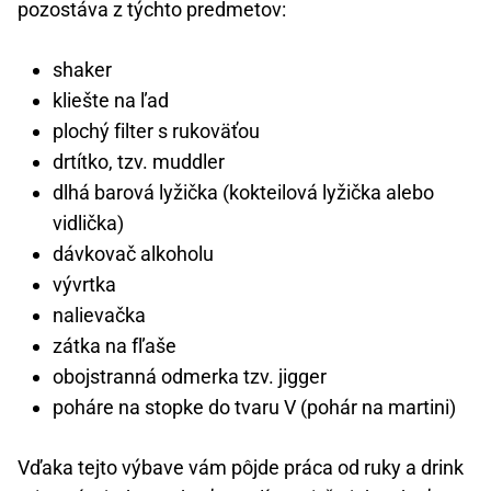
pozostáva z týchto predmetov:
shaker
kliešte na ľad
plochý filter s rukoväťou
drtítko, tzv. muddler
dlhá barová lyžička (kokteilová lyžička alebo
vidlička)
dávkovač alkoholu
vývrtka
nalievačka
zátka na fľaše
obojstranná odmerka tzv. jigger
poháre na stopke do tvaru V (pohár na martini)
Vďaka tejto výbave vám pôjde práca od ruky a drink