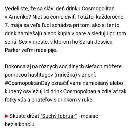
Vedeli ste, že sa slávi deň drinku Cosmopolitan
v Amerike? Niet sa čomu diviť. Totižto, každoročne
7. mája sa veľa ľudí schádza pri tom, ako si tento
drink namiešajú alebo kúpia v bare a sledujú pri tom
seriál Sex v meste, v ktorom ho Sarah Jessica
Parker veľmi rada pije.
Dokonca aj na rôznych sociálnych sieťach môžete
pomocou hashtagov (mriežka) v znení:
#CosmopolitanDay označiť vami namiešaný alebo
kúpený osviežujúci drink Cosmopolitan a zdieľať tak
fotky vás a priateľov s drinkom v ruke.
Skúste držať
"Suchý február"
- mesiac
bez alkoholu.