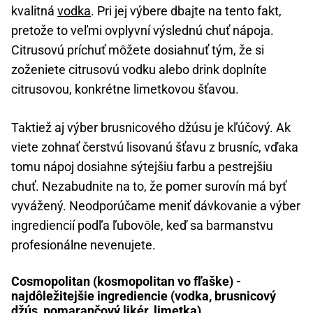
kvalitná
vodka
. Pri jej výbere dbajte na tento fakt,
pretože to veľmi ovplyvní výslednú chuť nápoja.
Citrusovú príchuť môžete dosiahnuť tým, že si
zoženiete citrusovú vodku alebo drink doplníte
citrusovou, konkrétne limetkovou šťavou.
Taktiež aj výber brusnicového džúsu je kľúčový. Ak
viete zohnať čerstvú lisovanú šťavu z brusníc, vďaka
tomu nápoj dosiahne sýtejšiu farbu a pestrejšiu
chuť. Nezabudnite na to, že pomer surovín má byť
vyvážený. Neodporúčame meniť dávkovanie a výber
ingrediencií podľa ľubovôle, keď sa barmanstvu
profesionálne nevenujete.
Cosmopolitan (kosmopolitan vo fľaške) -
najdôležitejšie ingrediencie (vodka, brusnicový
džús, pomarančový likér, limetka)