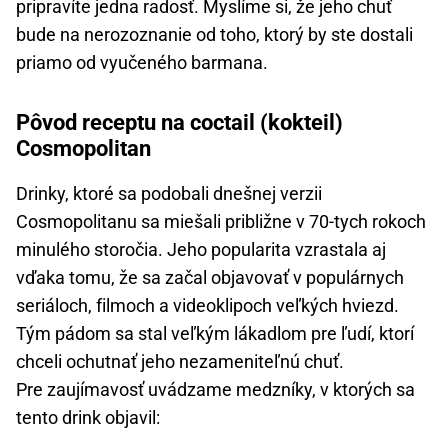
pripravíte jedna radosť. Myslíme si, že jeho chuť
bude na nerozoznanie od toho, ktorý by ste dostali
priamo od vyučeného barmana.
Pôvod receptu na coctail (kokteil)
Cosmopolitan
Drinky, ktoré sa podobali dnešnej verzii
Cosmopolitanu sa miešali približne v 70-tych rokoch
minulého storočia. Jeho popularita vzrastala aj
vďaka tomu, že sa začal objavovať v populárnych
seriáloch, filmoch a videoklipoch veľkých hviezd.
Tým pádom sa stal veľkým lákadlom pre ľudí, ktorí
chceli ochutnať jeho nezameniteľnú chuť.
Pre zaujímavosť uvádzame medzníky, v ktorých sa
tento drink objavil: