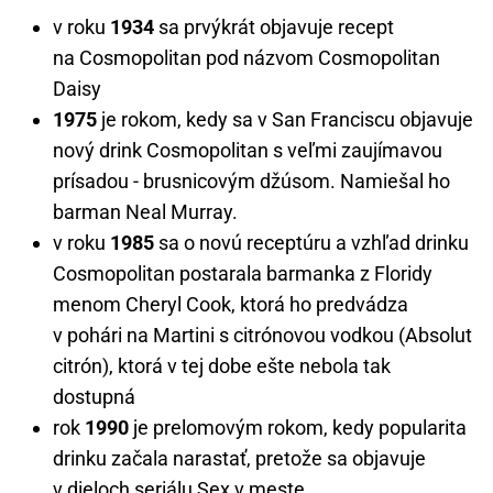
v roku
1934
sa prvýkrát objavuje recept
na Cosmopolitan pod názvom Cosmopolitan
Daisy
1975
je rokom, kedy sa v San Franciscu objavuje
nový drink Cosmopolitan s veľmi zaujímavou
prísadou - brusnicovým džúsom. Namiešal ho
barman Neal Murray.
v roku
1985
sa o novú receptúru a vzhľad drinku
Cosmopolitan postarala barmanka z Floridy
menom Cheryl Cook, ktorá ho predvádza
v pohári na Martini s citrónovou vodkou (Absolut
citrón), ktorá v tej dobe ešte nebola tak
dostupná
rok
1990
je prelomovým rokom, kedy popularita
drinku začala narastať, pretože sa objavuje
v dieloch seriálu Sex v meste