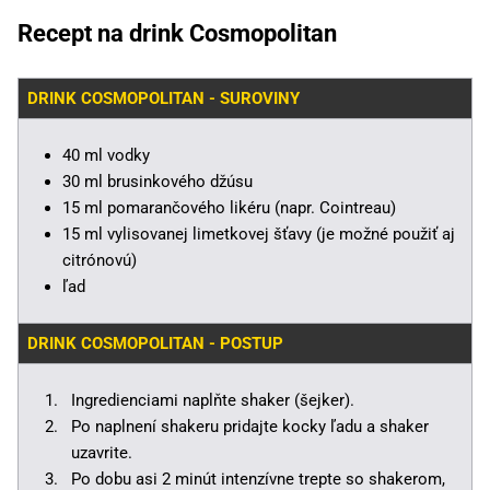
Recept na drink Cosmopolitan
DRINK COSMOPOLITAN - SUROVINY
40 ml vodky
30 ml brusinkového džúsu
15 ml pomarančového likéru (napr. Cointreau)
15 ml vylisovanej limetkovej šťavy (je možné použiť aj
citrónovú)
ľad
DRINK COSMOPOLITAN - POSTUP
Ingredienciami naplňte shaker (šejker).
Po naplnení shakeru pridajte kocky ľadu a shaker
uzavrite.
Po dobu asi 2 minút intenzívne trepte so shakerom,