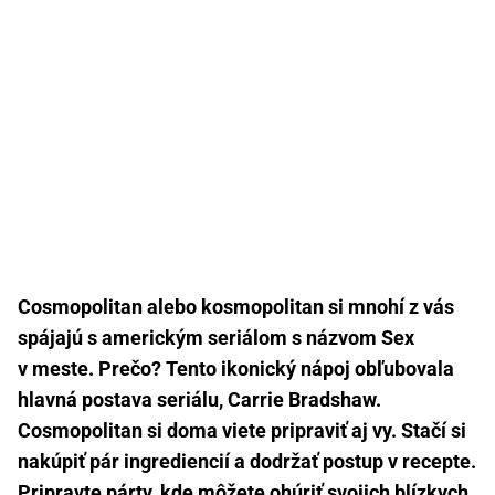
Cosmopolitan alebo kosmopolitan si mnohí z vás
spájajú s americkým seriálom s názvom Sex
v meste. Prečo? Tento ikonický nápoj obľubovala
hlavná postava seriálu, Carrie Bradshaw.
Cosmopolitan si doma viete pripraviť aj vy. Stačí si
nakúpiť pár ingrediencií a dodržať postup v recepte.
Pripravte párty, kde môžete ohúriť svojich blízkych