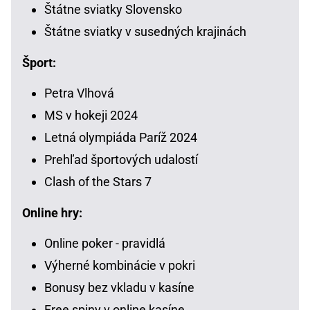
Štátne sviatky Slovensko
Štátne sviatky v susedných krajinách
Šport:
Petra Vlhová
MS v hokeji 2024
Letná olympiáda Paríž 2024
Prehľad športových udalostí
Clash of the Stars 7
Online hry:
Online poker - pravidlá
Výherné kombinácie v pokri
Bonusy bez vkladu v kasíne
Free spiny v online kasíne