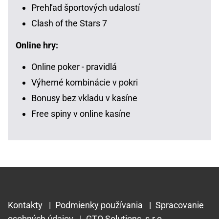
Prehľad športových udalostí
Clash of the Stars 7
Online hry:
Online poker - pravidlá
Výherné kombinácie v pokri
Bonusy bez vkladu v kasíne
Free spiny v online kasíne
Kontakty
|
Podmienky používania
|
Spracovanie
osobných údajov
|
GTO Solutions, s.r.o.