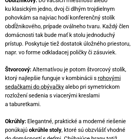
Obdĺžnikový:
Do väčších miestností alebo
ku klasickým jedno, dvoj či dlhým trojdielnym
pohovkám sa najviac hodí konferenčný stolík
obdĺžnikového, prípade oválneho tvaru. Každý člen
domácnosti tak bude mať k stolu jednoduchý
prístup. Poskytuje tiež dostatok úložného priestoru,
napr. vo forme odkladacej poličky či zásuviek.
Štvorcový:
Alternatívou je potom štvorcový stolík,
ktorý najlepšie funguje v kombinácii s
rohovými
sedačkami do obývačky
alebo pri symetrickom
rozložení sedenia s viacerými kreslami
a taburetkami.
Okrúhly:
Elegantné, praktické a moderné riešenie
ponúkajú
okrúhle stoly
, ktoré sú obzvlášť vhodné
do domácností s deťmi. Chýbajúce hrany totiž