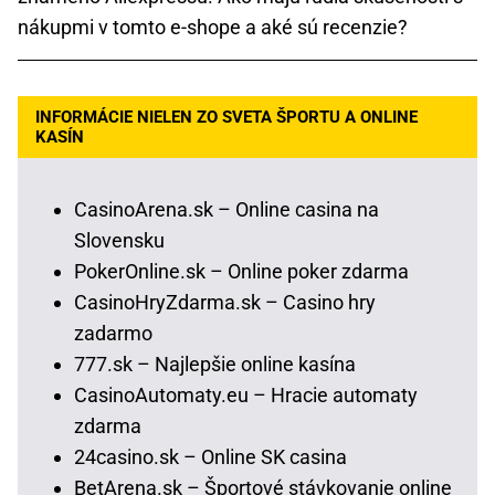
nákupmi v tomto e-shope a aké sú recenzie?
INFORMÁCIE NIELEN ZO SVETA ŠPORTU A ONLINE
KASÍN
CasinoArena.sk – Online casina na
Slovensku
PokerOnline.sk – Online poker zdarma
CasinoHryZdarma.sk – Casino hry
zadarmo
777.sk – Najlepšie online kasína
CasinoAutomaty.eu – Hracie automaty
zdarma
24casino.sk – Online SK casina
BetArena.sk – Športové stávkovanie online