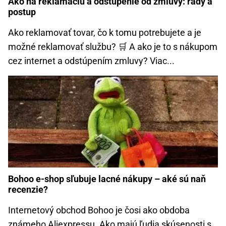
Ako na reklamáciu a odstúpenie od zmluvy: rady a
postup
Ako reklamovať tovar, čo k tomu potrebujete a je
možné reklamovať službu? 🛒 A ako je to s nákupom
cez internet a odstúpením zmluvy? Viac...
Bohoo e-shop sľubuje lacné nákupy – aké sú naň
recenzie?
Internetový obchod Bohoo je čosi ako obdoba
známeho Aliexpressu. Ako majú ľudia skúsenosti s