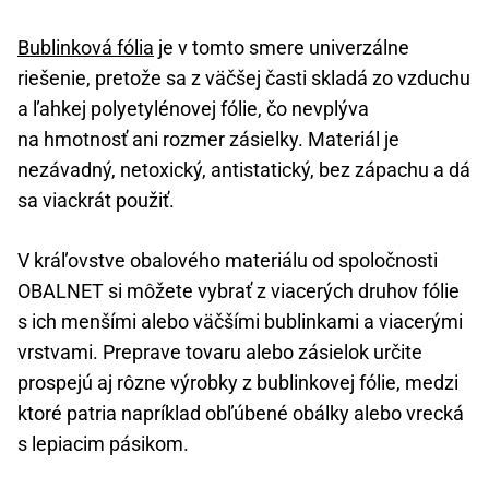
Bublinková fólia
je v tomto smere univerzálne
riešenie, pretože sa z väčšej časti skladá zo vzduchu
a ľahkej polyetylénovej fólie, čo nevplýva
na hmotnosť ani rozmer zásielky. Materiál je
nezávadný, netoxický, antistatický, bez zápachu a dá
sa viackrát použiť.
V kráľovstve obalového materiálu od spoločnosti
OBALNET si môžete vybrať z viacerých druhov fólie
s ich menšími alebo väčšími bublinkami a viacerými
vrstvami. Preprave tovaru alebo zásielok určite
prospejú aj rôzne výrobky z bublinkovej fólie, medzi
ktoré patria napríklad obľúbené obálky alebo vrecká
s lepiacim pásikom.