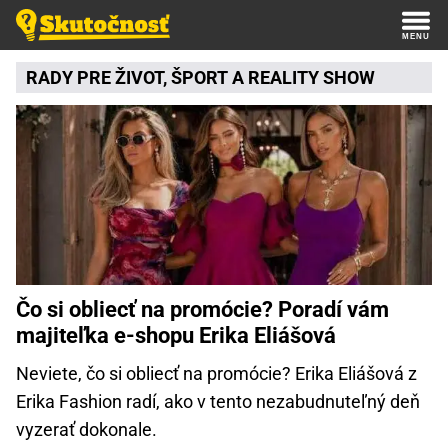
RADY PRE ŽIVOT,
ŠPORT
A
REALITY SHOW
Čo si obliecť na promócie? Poradí vám
majiteľka e-shopu Erika Eliášová
Neviete, čo si obliecť na promócie? Erika Eliášová z
Erika Fashion radí, ako v tento nezabudnuteľný deň
vyzerať dokonale.