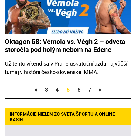
Oktagon 58: Vémola vs. Végh 2 – odveta
storočia pod holým nebom na Edene
Už tento víkend sa v Prahe uskutoční azda najväčší
turnaj v histórii česko-slovenskej MMA.
◄
3
4
5
6
7
►
INFORMÁCIE NIELEN ZO SVETA ŠPORTU A ONLINE
KASÍN