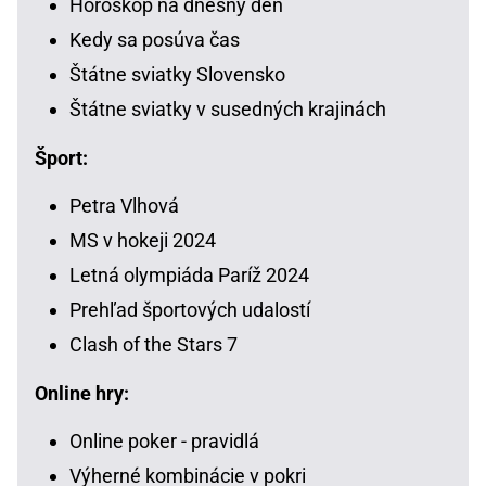
Horoskop na dnešný deň
Kedy sa posúva čas
Štátne sviatky Slovensko
Štátne sviatky v susedných krajinách
Šport:
Petra Vlhová
MS v hokeji 2024
Letná olympiáda Paríž 2024
Prehľad športových udalostí
Clash of the Stars 7
Online hry:
Online poker - pravidlá
Výherné kombinácie v pokri