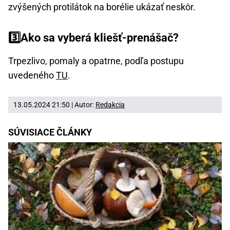
zvýšených protilátok na borélie ukázať neskôr.
3️⃣Ako sa vyberá kliešť-prenášač?
Trpezlivo, pomaly a opatrne, podľa postupu
uvedeného
TU
.
13.05.2024 21:50 | Autor:
Redakcia
SÚVISIACE ČLÁNKY