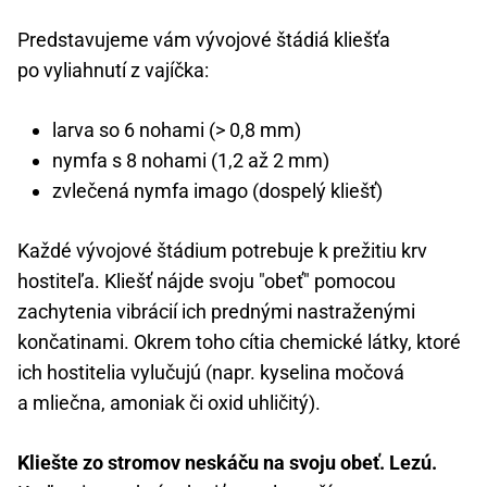
Predstavujeme vám vývojové štádiá kliešťa
po vyliahnutí z vajíčka:
larva so 6 nohami (> 0,8 mm)
nymfa s 8 nohami (1,2 až 2 mm)
zvlečená nymfa imago (dospelý kliešť)
Každé vývojové štádium potrebuje k prežitiu krv
hostiteľa. Kliešť nájde svoju "obeť" pomocou
zachytenia vibrácií ich prednými nastraženými
končatinami. Okrem toho cítia chemické látky, ktoré
ich hostitelia vylučujú (napr. kyselina močová
a mliečna, amoniak či oxid uhličitý).
Kliešte zo stromov neskáču na svoju obeť. Lezú.