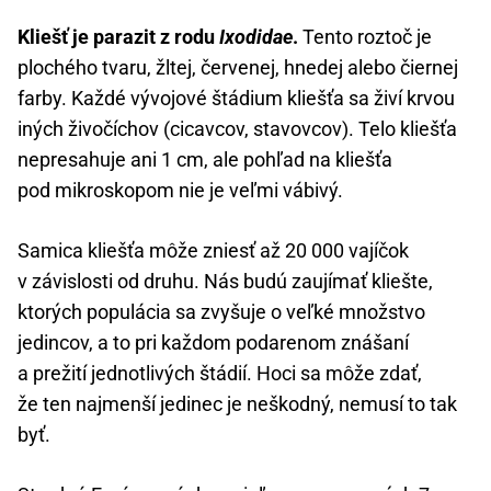
Kliešť je parazit z rodu
Ixodidae
.
Tento roztoč je
plochého tvaru, žltej, červenej, hnedej alebo čiernej
farby. Každé vývojové štádium kliešťa sa živí krvou
iných živočíchov (cicavcov, stavovcov). Telo kliešťa
nepresahuje ani 1 cm, ale pohľad na kliešťa
pod mikroskopom nie je veľmi vábivý.
Samica kliešťa môže zniesť až 20 000 vajíčok
v závislosti od druhu. Nás budú zaujímať kliešte,
ktorých populácia sa zvyšuje o veľké množstvo
jedincov, a to pri každom podarenom znášaní
a prežití jednotlivých štádií. Hoci sa môže zdať,
že ten najmenší jedinec je neškodný, nemusí to tak
byť.