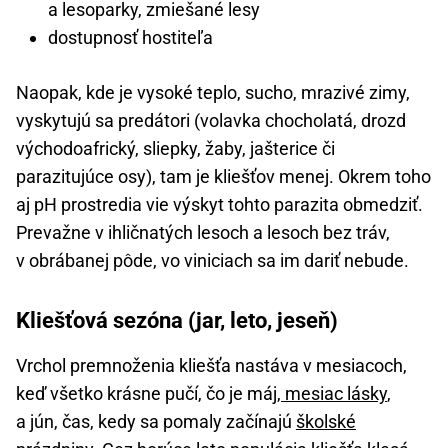
a lesoparky, zmiešané lesy
dostupnosť hostiteľa
Naopak, kde je vysoké teplo, sucho, mrazivé zimy,
vyskytujú sa predátori (volavka chocholatá, drozd
východoafrický, sliepky, žaby, jašterice či
parazitujúce osy), tam je kliešťov menej. Okrem toho
aj pH prostredia vie výskyt tohto parazita obmedziť.
Prevažne v ihličnatých lesoch a lesoch bez tráv,
v obrábanej pôde, vo viniciach sa im dariť nebude.
Kliešťová sezóna (jar, leto, jeseň)
Vrchol premnoženia kliešťa nastáva v mesiacoch,
keď všetko krásne pučí, čo je máj,
mesiac lásky
,
a jún, čas, kedy sa pomaly začínajú
školské