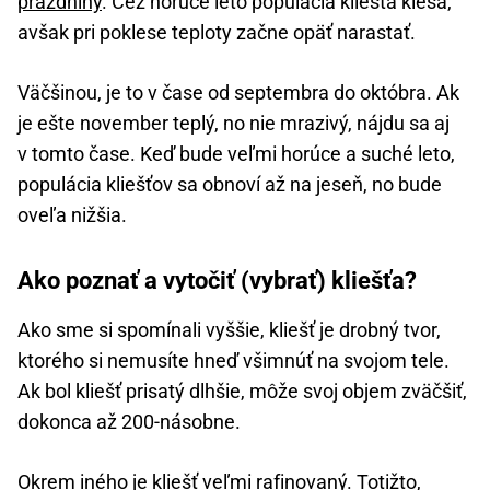
prázdniny
. Cez horúce leto populácia kliešťa klesá,
avšak pri poklese teploty začne opäť narastať.
Väčšinou, je to v čase od septembra do októbra. Ak
je ešte november teplý, no nie mrazivý, nájdu sa aj
v tomto čase. Keď bude veľmi horúce a suché leto,
populácia kliešťov sa obnoví až na jeseň, no bude
oveľa nižšia.
Ako poznať a vytočiť (vybrať) kliešťa?
Ako sme si spomínali vyššie, kliešť je drobný tvor,
ktorého si nemusíte hneď všimnúť na svojom tele.
Ak bol kliešť prisatý dlhšie, môže svoj objem zväčšiť,
dokonca až 200-násobne.
Okrem iného je kliešť veľmi rafinovaný. Totižto,