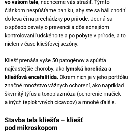
vo vašom tele
, nechceme vás strašiť. Týmto
článkom nespúšťame paniku, aby ste sa báli chodiť
do lesa či na prechádzky po prírode. Jedná sa
o spôsob osvety o prevencii a dôslednejšom
kontrolovaní ľudského tela po pobyte v prírode, a to
nielen v čase kliešťovej sezóny.
Kliešť prenáša vyše 50 patogénov a spúšťa
najčastejšie choroby, ako
lymská borelióza
a
kliešťová encefalitída.
Okrem nich je v jeho portfóliu
značné množstvo vážnych ochorení, ako napríklad
škvrnitý týfus a toxoplazmóza (ochorenie
mačiek
a iných teplokrvných cicavcov) a mnohé ďalšie.
Stavba tela kliešťa – kliešť
pod mikroskopom