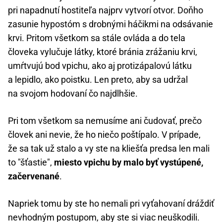
pri napadnutí hostiteľa najprv vytvorí otvor. Doňho
zasunie hypostóm s drobnými háčikmi na odsávanie
krvi. Pritom všetkom sa stále ovláda a do tela
človeka vylučuje látky, ktoré bránia zrážaniu krvi,
umŕtvujú bod vpichu, ako aj protizápalovú látku
a lepidlo, ako poistku. Len preto, aby sa udržal
na svojom hodovaní čo najdlhšie.
Pri tom všetkom sa nemusíme ani čudovať, prečo
človek ani nevie, že ho niečo poštípalo. V prípade,
že sa tak už stalo a vy ste na kliešťa predsa len mali
to "šťastie",
miesto vpichu by malo byť vystúpené,
začervenané
.
Napriek tomu by ste ho nemali pri vyťahovaní dráždiť
nevhodným postupom, aby ste si viac neuškodili.