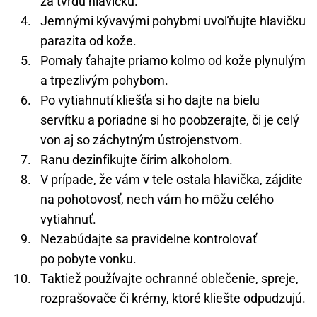
za tvrdú hlavičku.
Jemnými kývavými pohybmi uvoľňujte hlavičku
parazita od kože.
Pomaly ťahajte priamo kolmo od kože plynulým
a trpezlivým pohybom.
Po vytiahnutí kliešťa si ho dajte na bielu
servítku a poriadne si ho poobzerajte, či je celý
von aj so záchytným ústrojenstvom.
Ranu dezinfikujte čírim alkoholom.
V prípade, že vám v tele ostala hlavička, zájdite
na pohotovosť, nech vám ho môžu celého
vytiahnuť.
Nezabúdajte sa pravidelne kontrolovať
po pobyte vonku.
Taktiež používajte ochranné oblečenie, spreje,
rozprašovače či krémy, ktoré kliešte odpudzujú.