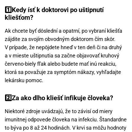
1️⃣Kedy ísť k doktorovi po uštipnutí
kliešťom?
Ak chcete byť dôslední a opatrní, po vybraní kliešťa
zájdite za svojím obvodným doktorom čím skôr.
V prípade, že nepôjdete hneď v ten deň či na druhý
a v mieste uštipnutia sa začne objavovať kruhový
červeno-biely fľak alebo budete mať inú reakciu,
ktorá sa považuje za symptóm nákazy, vyhľadajte
lekársku pomoc.
2️⃣Za ako dlho kliešť infikuje človeka?
Niektoré zdroje uvádzajú, že to závisí od miery
imunitnej odpovede človeka na infekciu. Štandardne
to býva po 8 až 24 hodinách. V krvi sa môžu hodnoty