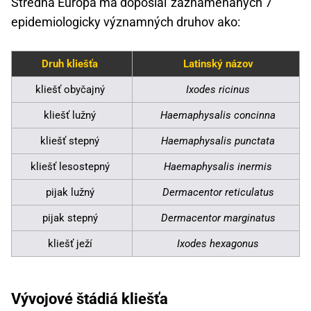
Stredná Európa má doposiaľ zaznamenaných 7
epidemiologicky významných druhov ako:
Druh kliešťa
Latinský názov
kliešť obyčajný
Ixodes ricinus
kliešť lužný
Haemaphysalis concinna
kliešť stepný
Haemaphysalis punctata
kliešť lesostepný
Haemaphysalis inermis
pijak lužný
Dermacentor reticulatus
pijak stepný
Dermacentor marginatus
kliešť ježí
Ixodes hexagonus
Vývojové štádiá kliešťa