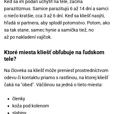
Keď sa im podarí uchytiť na tele, začína
parazitizmus. Samice parazitujú 6 až 14 dní a samci
o niečo kratšie, cca 3 až 6 dní. Keď sa kliešť nasýti,
hľadá si partnera, aby splodil potomstvo. Potom, ako
sa tak stane, samec hynie a samička tiež, no
až po nakladení vajíčok.
Ktoré miesta kliešť obľubuje na ľudskom
tele?
Na človeka sa kliešť môže preniesť prostredníctvom
odevu či kontaktu priamo s rastlinou, na ktorej kliešť
čaká na "obed". Väčšinou sa jedná o tieto miesta:
členky
koža pod kolenom
slabiny