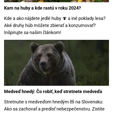
Kam na huby a kde rastú v roku 2024?
Kde a ako nájdete jedlé huby 🍄 a iné poklady lesa?
Aké druhy húb môžete zbierať a konzumovať?
Inšpirujte sa našim článkom!
Medveď hnedý: Čo robiť, keď stretnete medveďa
Stretnutie s medveďom hnedým 🧸 na Slovensku:
Ako sa zachovať a predísť nebezpečenstvu. Zistite