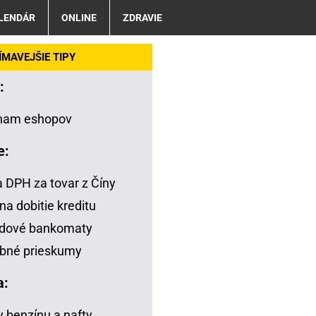
LENDÁR
ONLINE
ZDRAVIE
MAVEJŠIE TIPY
:
nam eshopov
e:
a DPH za tovar z Číny
na dobitie kreditu
adové bankomaty
bné prieskumy
a:
 benzínu a nafty