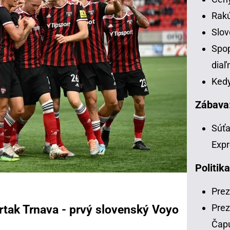
Rakú
Slov
Spop
diaľ
Kedy
Zábava
Súťa
Expr
Politika
Prez
Prez
rtak Trnava - prvý slovenský Voyo
Čap