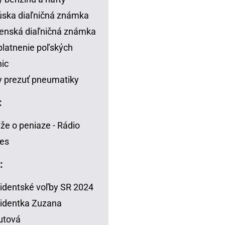
ska diaľničná známka
enská diaľničná známka
latnenie poľských
nic
 prezuť pneumatiky
:
že o peniaze - Rádio
es
:
identské voľby SR 2024
identka Zuzana
utová