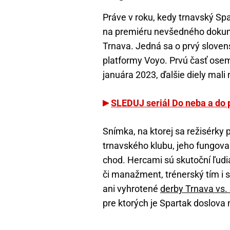
Práve v roku, kedy trnavský Spa
na premiéru nevšedného dokum
Trnava. Jedná sa o prvý slovens
platformy Voyo. Prvú časť osemd
januára 2023, ďalšie diely mali
SLEDUJ seriál Do neba a do 
Snímka, na ktorej sa režisérky
trnavského klubu, jeho fungova
chod. Hercami sú skutoční ľudia
či manažment, trénerský tím i 
ani vyhrotené
derby Trnava vs.
pre ktorých je Spartak doslov