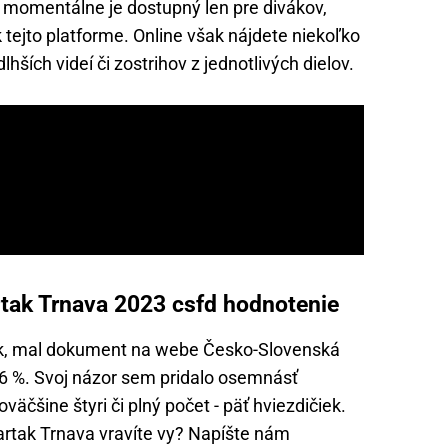
a momentálne je dostupný len pre divákov,
k tejto platforme. Online však nájdete niekoľko
ších videí či zostrihov z jednotlivých dielov.
rtak Trnava 2023 csfd hodnotenie
nok, mal dokument na webe Česko-Slovenská
6 %. Svoj názor sem pridalo osemnásť
poväčšine štyri či plný počet - päť hviezdičiek.
artak Trnava vravíte vy? Napíšte nám