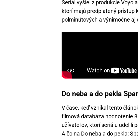
Seriál vyšiel z produkcie Voyo 
ktorí majú predplatený prístup 
polminútových a výnimočne aj dlh
Do neba a do pekla Spa
V čase, keď vznikal tento člá
filmová databáza hodnotenie 8
užívateľov, ktorí seriálu udelili 
A čo na Do neba a do pekla: Sp