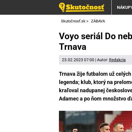
NÁKUP
Skutočnosť.sk
>
ZÁBAVA
Voyo seriál Do neb
Trnava
23.02.2023 07:00 | Autor:
Redakcia
Trnava žije futbalom už celých
legenda; klub, ktorý na prelom
kraľoval nadupanej českosloven
Adamec a po ňom množstvo ďalš