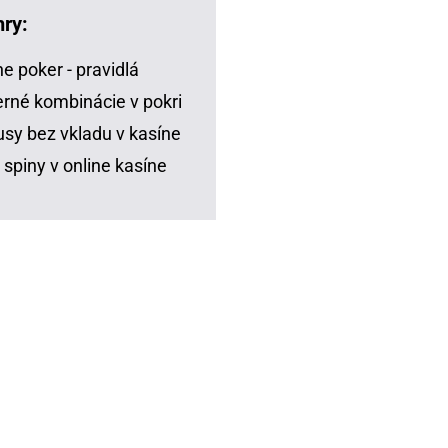
hry:
ne poker - pravidlá
rné kombinácie v pokri
sy bez vkladu v kasíne
 spiny v online kasíne