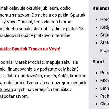
Kalendá
rtak oslavuje okrúhle jubileum, došlo
entu s názvom Do neba a do pekla: Spartak
Horo
ký Voyo Originál, teda vlastnú tvorbu
Kedy
ielneho seriálu ste mohli vidieť v piatok 13.
Štát
 nasledovať opäť v piatkovom termíne.
Štát
pekla: Spartak Trnava na Voyo!
kraj
Šport:
 podieľal Marek Prochác, mapuje zákulisie
nie, financovanie a v podstate celý bežný
Petr
 z klubu: upratovačka, masér, šofér, kronikár
MS v
samotní hráči. Tvorcovia samozrejme neobišli
Letn
 Slovan
a tých najvernejších fanúšikov,
Preh
a náboženstvom.
Clas