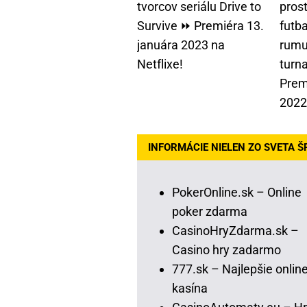
tvorcov seriálu Drive to
pros
Survive ⏩ Premiéra 13.
futba
januára 2023 na
rumu
Netflixe!
turn
Prem
2022
INFORMÁCIE NIELEN ZO SVETA Š
PokerOnline.sk – Online
poker zdarma
CasinoHryZdarma.sk –
Casino hry zadarmo
777.sk – Najlepšie onlin
kasína