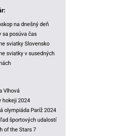
r:
skop na dnešný deň
 sa posúva čas
ne sviatky Slovensko
ne sviatky v susedných
inách
a Vlhová
 hokeji 2024
á olympiáda Paríž 2024
ľad športových udalostí
h of the Stars 7