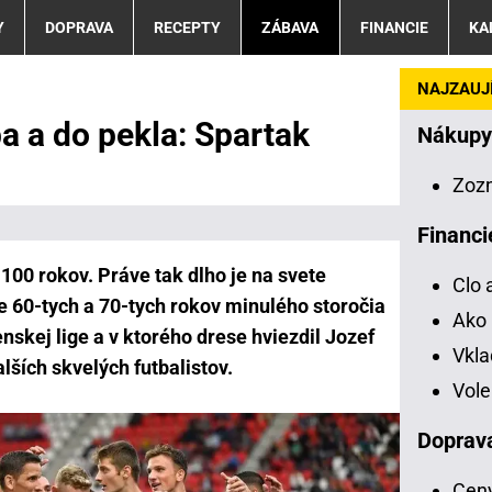
Y
DOPRAVA
RECEPTY
ZÁBAVA
FINANCIE
KA
NAJZAUJÍ
a a do pekla: Spartak
Nákupy
Zoz
Financi
 100 rokov. Práve tak dlho je na svete
Clo 
e 60-tych a 70-tych rokov minulého storočia
Ako 
skej lige a v ktorého drese hviezdil Jozef
Vkl
ích skvelých futbalistov.
Vole
Doprav
Ceny