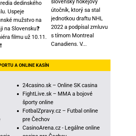
slovenský hokejový
tredia dedinského
útočník, ktorý sa stal
lu. Uspeje
jednotkou draftu NHL
nské mužstvo na
2022 a podpísal zmluvu
aji na Slovensku❓
s tímom Montreal
iéra filmu už 10.11.
Canadiens. V...
❗
PORTU A ONLINE KASÍN
24casino.sk – Online SK casina
FightLive.sk – MMA a bojové
športy online
FotbalZpravy.cz – Futbal online
e
pre Čechov
CasinoArena.cz - Legálne online