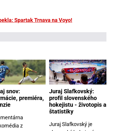
pekla: Spartak Trnava na Voyo!
aj snov:
Juraj Slafkovský:
rmácie, premiéra,
profil slovenského
nzie
hokejistu - životopis a
štatistiky
mentárna
Juraj Slafkovský je
ikomédia z