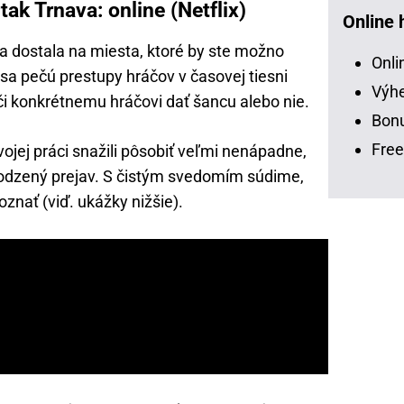
ak Trnava: online (Netflix)
Online 
a dostala na miesta, ktoré by ste možno
Onli
o sa pečú prestupy hráčov v časovej tiesni
Výhe
 či konkrétnemu hráčovi dať šancu alebo nie.
Bonu
Free
svojej práci snažili pôsobiť veľmi nenápadne,
rirodzený prejav. S čistým svedomím súdime,
oznať (viď. ukážky nižšie).