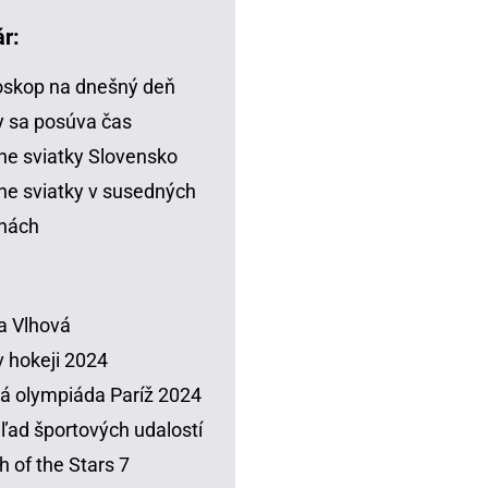
r:
skop na dnešný deň
 sa posúva čas
ne sviatky Slovensko
ne sviatky v susedných
inách
a Vlhová
 hokeji 2024
á olympiáda Paríž 2024
ľad športových udalostí
h of the Stars 7