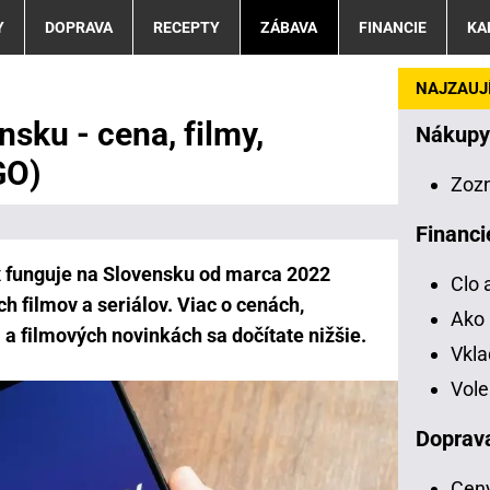
Y
DOPRAVA
RECEPTY
ZÁBAVA
FINANCIE
KA
NAJZAUJÍ
sku - cena, filmy,
Nákupy
GO)
Zoz
Financi
 funguje na Slovensku od marca 2022
Clo 
h filmov a seriálov. Viac o cenách,
Ako 
ii a filmových novinkách sa dočítate nižšie.
Vkl
Vole
Doprav
Ceny