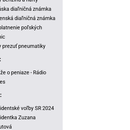
ska diaľničná známka
enská diaľničná známka
latnenie poľských
nic
 prezuť pneumatiky
:
že o peniaze - Rádio
es
:
identské voľby SR 2024
identka Zuzana
utová