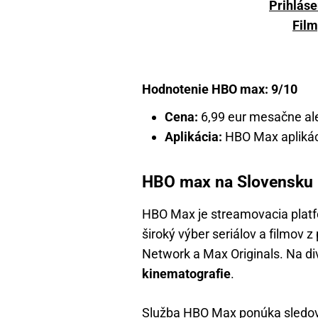
Prihláse
Film
Hodnotenie HBO max: 9/10
Cena:
6,99 eur mesačne ale
Aplikácia:
HBO Max aplikáci
HBO max na Slovensku -
HBO Max je streamovacia platfo
široký výber seriálov a filmov 
Network a Max Originals. Na d
kinematografie
.
Služba HBO Max ponúka sledovan