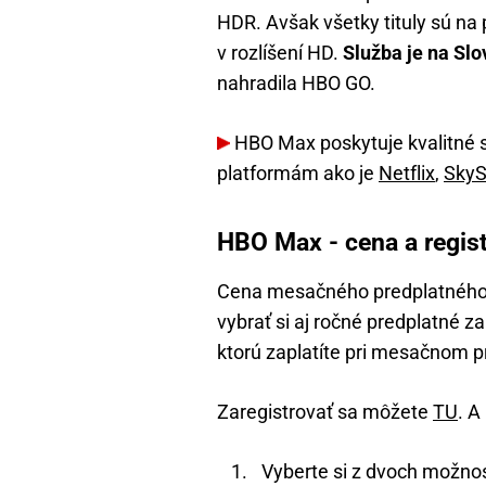
HDR. Avšak všetky tituly sú na
v rozlíšení HD.
Služba je na Sl
nahradila HBO GO.
HBO Max poskytuje kvalitné 
platformám ako je
Netflix
,
Sky
HBO Max - cena a regis
Cena mesačného predplatnéh
vybrať si aj ročné predplatné z
ktorú zaplatíte pri mesačnom 
Zaregistrovať sa môžete
TU
. A
Vyberte si z dvoch možnos