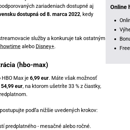
 podporovaných zariadeniach dostupné aj
Online 
ovensku dostupná od 8. marca 2022
, kedy
Onli
Výhe
streamovacie služby a konkuruje tak ostatným
Bonu
Showtime
alebo
Disney+
.
Free
trácia (hbo-max)
o HBO Max je
6,99 eur
. Máte však možnosť
a
54,99 eur
, na ktorom ušetríte 33 % z čiastky,
predplatnom.
 postupujte podľa nižšie uvedených krokov:
tí predplatného - mesačné alebo ročné.