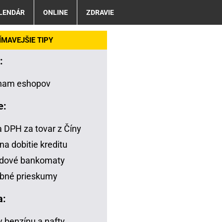
LENDÁR
ONLINE
ZDRAVIE
MAVEJŠIE TIPY
:
nam eshopov
e:
a DPH za tovar z Číny
na dobitie kreditu
adové bankomaty
bné prieskumy
a:
 benzínu a nafty