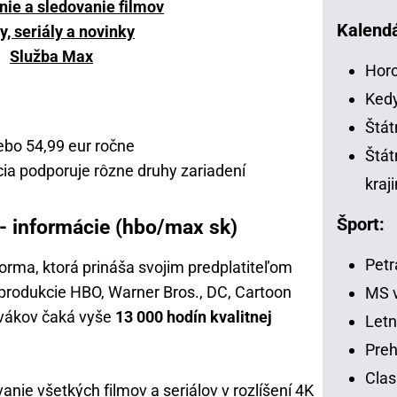
nie a sledovanie filmov
Kalendá
y, seriály a novinky
Služba Max
Horo
Kedy
Štát
bo 54,99 eur ročne
Štát
a podporuje rôzne druhy zariadení
kraj
Šport:
 informácie (hbo/max sk)
Petr
rma, ktorá prináša svojim predplatiteľom
z produkcie HBO, Warner Bros., DC, Cartoon
MS v
ivákov čaká vyše
13 000 hodín kvalitnej
Letn
Preh
Clas
ie všetkých filmov a seriálov v rozlíšení 4K