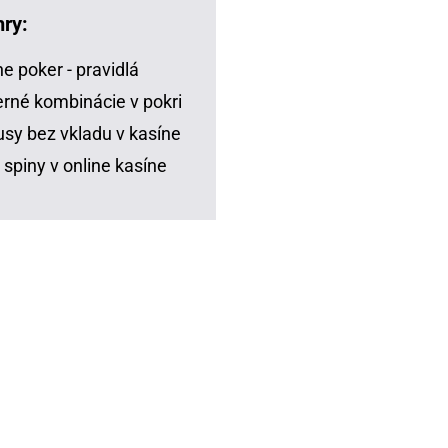
hry:
ne poker - pravidlá
rné kombinácie v pokri
sy bez vkladu v kasíne
 spiny v online kasíne