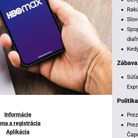
Rakú
Slov
Spop
diaľ
Kedy
Zábava
Súťa
Expr
Politika
Informácie
Prez
ena a registrácia
Prez
Aplikácia
Čap