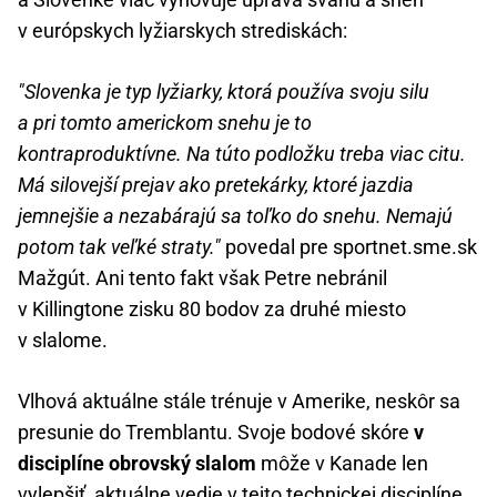
v európskych lyžiarskych strediskách:
"Slovenka je typ lyžiarky, ktorá používa svoju silu
a pri tomto americkom snehu je to
kontraproduktívne. Na túto podložku treba viac citu.
Má silovejší prejav ako pretekárky, ktoré jazdia
jemnejšie a nezabárajú sa toľko do snehu. Nemajú
potom tak veľké straty."
povedal pre sportnet.sme.sk
Mažgút. Ani tento fakt však Petre nebránil
v Killingtone zisku 80 bodov za druhé miesto
v slalome.
Vlhová aktuálne stále trénuje v Amerike, neskôr sa
presunie do Tremblantu. Svoje bodové skóre
v
disciplíne obrovský slalom
môže v Kanade len
vylepšiť, aktuálne vedie v tejto technickej disciplíne