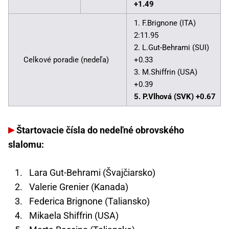
+1.49
1. F.Brignone (ITA)
2:11.95
2. L.Gut-Behrami (SUI)
Celkové poradie (nedeľa)
+0.33
3. M.Shiffrin (USA)
+0.39
5. P.Vlhová (SVK) +0.67
Štartovacie čísla do nedeľné obrovského
slalomu:
Lara Gut-Behrami (Švajčiarsko)
Valerie Grenier (Kanada)
Federica Brignone (Taliansko)
Mikaela Shiffrin (USA)