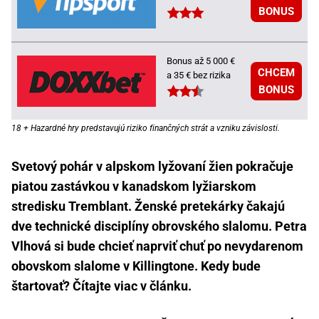
BONUS
Bonus až 5 000 €
CHCEM
a 35 € bez rizika
BONUS
18 + Hazardné hry predstavujú riziko finančných strát a vzniku závislosti.
Svetový pohár v alpskom lyžovaní žien pokračuje
piatou zastávkou v kanadskom lyžiarskom
stredisku Tremblant. Ženské pretekárky čakajú
dve technické disciplíny obrovského slalomu. Petra
Vlhová si bude chcieť naprviť chuť po nevydarenom
obovskom slalome v Killingtone. Kedy bude
štartovať? Čítajte viac v článku.