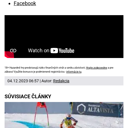
Facebook
18+ Hazardné hry predstavujú riziko finančných strát a vzniku závislosti.
Hrajte zodpovedne
a pre
zábavu! Využitie bonusov je podmienené registráciou -
informácie tu
.
04.12.2023 06:57 | Autor:
Redakcia
SÚVISIACE ČLÁNKY