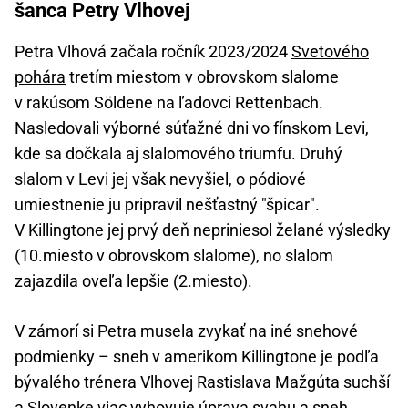
šanca Petry Vlhovej
Petra Vlhová začala ročník 2023/2024
Svetového
pohára
tretím miestom v obrovskom slalome
v rakúsom Söldene na ľadovci Rettenbach.
Nasledovali výborné súťažné dni vo fínskom Levi,
kde sa dočkala aj slalomového triumfu. Druhý
slalom v Levi jej však nevyšiel, o pódiové
umiestnenie ju pripravil nešťastný "špicar".
V Killingtone jej prvý deň nepriniesol želané výsledky
(10.miesto v obrovskom slalome), no slalom
zajazdila oveľa lepšie (2.miesto).
V zámorí si Petra musela zvykať na iné snehové
podmienky – sneh v amerikom Killingtone je podľa
bývalého trénera Vlhovej Rastislava Mažgúta suchší
a Slovenke viac vyhovuje úprava svahu a sneh