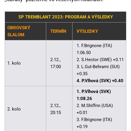
SP TREMBLANT 2023: PROGRAM A VÝSLEDKY
OBROVSKÝ
TERMÍN
VÝSLEDKY
SLALOM
1. F.Brignone (ITA)
1:06.50
2.12.,
2. S.Hector (SWE) +0.11
1. kolo
17:00
3. L.Gut-Behrami (SUI)
+0.35
4. P.Vlhová (SVK) +0.40
1. P.Vlhová (SVK)
1:08.26
2.12.,
2. M.Shiffrin (USA)
2. kolo
20:15
+0.01
3. F.Brignone (ITA)
+0.19