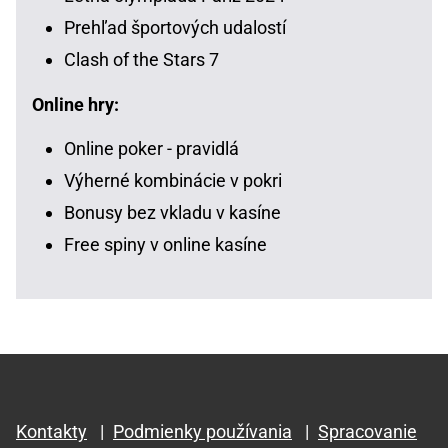
Prehľad športových udalostí
Clash of the Stars 7
Online hry:
Online poker - pravidlá
Výherné kombinácie v pokri
Bonusy bez vkladu v kasíne
Free spiny v online kasíne
Kontakty
|
Podmienky používania
|
Spracovanie