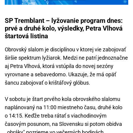
SP Tremblant – lyžovanie program dnes:
prvé a druhé kolo, výsledky, Petra Vlhová
štartová listina
Obrovský slalom je disciplínou v ktorej vie zabojovať
širšie spektrum lyžiarok. Medzi ne patrí jednoznačne
aj Petra Vlhová, ktorá vstúpila do novej sezóny
vyrovnane a sebavedomo. Ukazuje, že má opäť
šancu zabojovať o krištáľový glóbus.
V sobotu je štart prvého kola obrovského slalomu
naplánovaný na 11:00 miestneho času, druhé kolo
o 14:15. Keďže treba rátať s viachodinovým
časovým posunom, na Slovensku si potom obidva
,,obráky" pozrieme vo večerných hodinách.