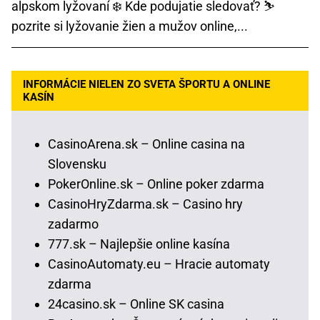
alpskom lyžovaní ❄️ Kde podujatie sledovať? ⛷️
pozrite si lyžovanie žien a mužov online,...
INFORMÁCIE NIELEN ZO SVETA ŠPORTU A ONLINE
KASÍN
CasinoArena.sk – Online casina na
Slovensku
PokerOnline.sk – Online poker zdarma
CasinoHryZdarma.sk – Casino hry
zadarmo
777.sk – Najlepšie online kasína
CasinoAutomaty.eu – Hracie automaty
zdarma
24casino.sk – Online SK casina