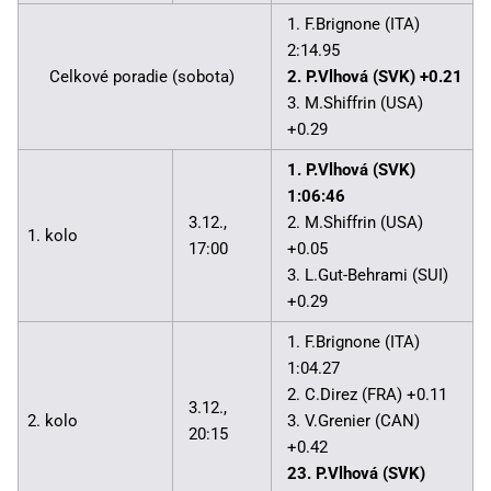
1. F.Brignone (ITA)
2:14.95
Celkové poradie (sobota)
2. P.Vlhová (SVK) +0.21
3. M.Shiffrin (USA)
+0.29
1. P.Vlhová (SVK)
1:06:46
3.12.,
2. M.Shiffrin (USA)
1. kolo
17:00
+0.05
3. L.Gut-Behrami (SUI)
+0.29
1. F.Brignone (ITA)
1:04.27
2. C.Direz (FRA) +0.11
3.12.,
2. kolo
3. V.Grenier (CAN)
20:15
+0.42
23. P.Vlhová (SVK)