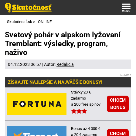
Skutočnosť.sk
>
ONLINE
Svetový pohár v alpskom lyžovaní
Tremblant: výsledky, program,
naživo
04.12.2023 06:57 | Autor:
Redakcia
ZÍSKAJTE NAJLEPŠIE A NAJVÄČŠIE BONUSY!
Stávky 20 €
zadarmo
CHCEM
a 200 free spinov
BONUS
Bonus až 4 000 €
CHCEM
a 20 € zadarmo