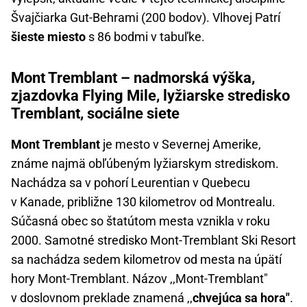
Švajčiarka Gut-Behrami (200 bodov). Vlhovej Patrí
šieste miesto
s 86 bodmi v tabuľke.
Mont Tremblant – nadmorská výška,
zjazdovka Flying Mile, lyžiarske stredisko
Tremblant, sociálne siete
Mont Tremblant
je mesto v Severnej Amerike,
známe najmä obľúbeným lyžiarskym strediskom.
Nachádza sa v pohorí Leurentian v Quebecu
v Kanade, približne 130 kilometrov od Montrealu.
Súčasná obec so štatútom mesta vznikla v roku
2000. Samotné stredisko Mont-Tremblant Ski Resort
sa nachádza sedem kilometrov od mesta na úpätí
hory Mont-Tremblant. Názov ,,Mont-Tremblant"
v doslovnom preklade znamená ,,
chvejúca sa hora"
.