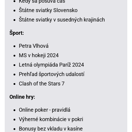
Kedy sa posúva čas
Štátne sviatky Slovensko
Štátne sviatky v susedných krajinách
Šport:
Petra Vlhová
MS v hokeji 2024
Letná olympiáda Paríž 2024
Prehľad športových udalostí
Clash of the Stars 7
Online hry:
Online poker - pravidlá
Výherné kombinácie v pokri
Bonusy bez vkladu v kasíne