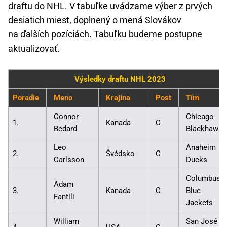
draftu do NHL. V tabuľke uvádzame výber z prvých
desiatich miest, doplnený o mená Slovákov
na ďalších pozíciách. Tabuľku budeme postupne
aktualizovať.
Výsledky draftu NHL 2023
Poradie
Meno
Krajina
Post
Tím
Connor
Chicago
1.
Kanada
C
Bedard
Blackhawks
Leo
Anaheim
2.
Švédsko
C
Carlsson
Ducks
Columbus
Adam
3.
Kanada
C
Blue
Fantili
Jackets
William
San José