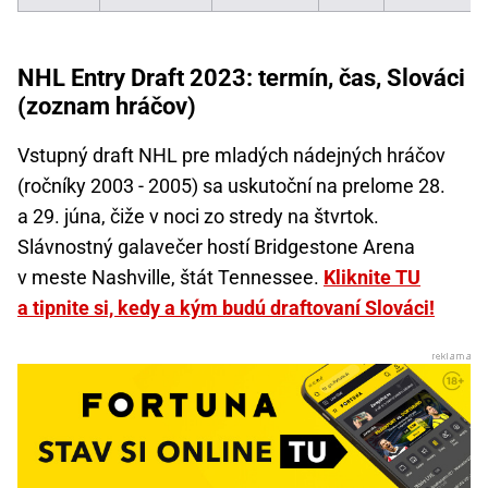
NHL Entry Draft 2023: termín, čas, Slováci
(zoznam hráčov)
Vstupný draft NHL pre mladých nádejných hráčov
(ročníky 2003 - 2005) sa uskutoční na prelome 28.
a 29. júna, čiže v noci zo stredy na štvrtok.
Slávnostný galavečer hostí Bridgestone Arena
v meste Nashville, štát Tennessee.
Kliknite TU
a tipnite si, kedy a kým budú draftovaní Slováci!