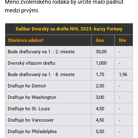
Meno zvolenského rodáka by určite malo padnúť
medzi prvými.
Dalibor Dvorský na drafte NHL 2023: kurzy Fortuny
Stávková udalosť
Áno
Nie
Bude draftovaný na 1. - 2. mieste
30,00
-
Dvorský víťazom draftu
1,000
-
Bude draftovaný na 1. - 8. mieste
1,70
1,96
Draftuje ho Detroit
2,50
-
Draftuje ho Washington
3,00
-
Draftuje ho St. Louis
4,50
-
Draftuje ho Vancouver
4,50
-
Draftuje ho Philadelphia
5,50
-