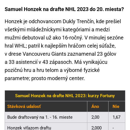
Samuel Honzek na drafte NHL 2023 do 20. miesta?
Honzek je odchovancom Dukly Trenčín, kde prešiel
všetkými mládežníckymi kategóriami a medzi
mužmi debutoval už ako 16-ročný. V minulej sezóne
hral WHL; patril k najlepším hráčom celej súťaže,
v drese Vancouveru Giants zaznamenal 23 gólov
a 33 asistencií v 43 zápasoch. Má vynikajúcu
pozičnú hru a hru telom a výborné fyzické
parametre; prosto moderný center.
Samuel Honzek na drafte NHL 2023: kurzy Fortuny
Stávková udalosť
Áno
Nie
Bude draftovaný na 1. - 16. mieste
2,00
1,67
Honzek víťazom draftu
2,000
-