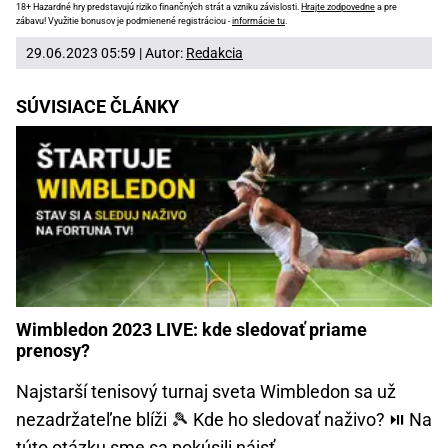
18+ Hazardné hry predstavujú riziko finančných strát a vzniku závislosti.
Hrajte zodpovedne
a pre
zábavu! Využitie bonusov je podmienené registráciou -
informácie tu
.
29.06.2023 05:59 | Autor:
Redakcia
SÚVISIACE ČLÁNKY
Wimbledon 2023 LIVE: kde sledovať priame
prenosy?
Najstarší tenisový turnaj sveta Wimbledon sa už
nezadržateľne blíži 🎾 Kde ho sledovať naživo? ⏯️ Na
túto otázku sme sa pokúsili nájsť...