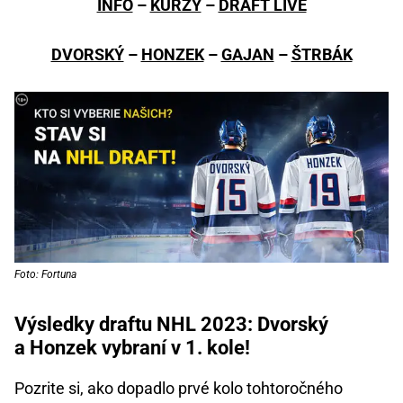
INFO
–
KURZY
–
DRAFT LIVE
DVORSKÝ
–
HONZEK
–
GAJAN
–
ŠTRBÁK
Foto: Fortuna
Výsledky draftu NHL 2023: Dvorský
a Honzek vybraní v 1. kole!
Pozrite si, ako dopadlo prvé kolo tohtoročného