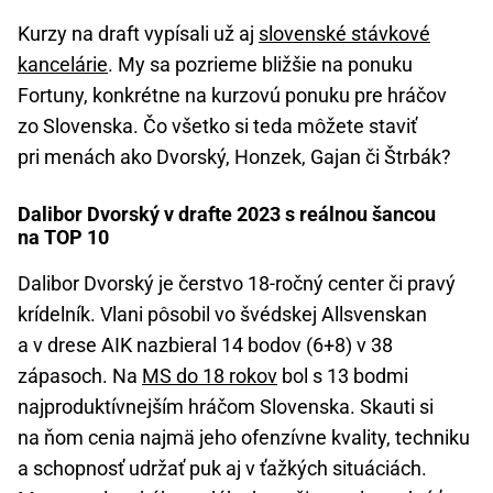
Kurzy na draft vypísali už aj
slovenské stávkové
kancelárie
. My sa pozrieme bližšie na ponuku
Fortuny, konkrétne na kurzovú ponuku pre hráčov
zo Slovenska. Čo všetko si teda môžete staviť
pri menách ako Dvorský, Honzek, Gajan či Štrbák?
Dalibor Dvorský v drafte 2023 s reálnou šancou
na TOP 10
Dalibor Dvorský je čerstvo 18-ročný center či pravý
krídelník. Vlani pôsobil vo švédskej Allsvenskan
a v drese AIK nazbieral 14 bodov (6+8) v 38
zápasoch. Na
MS do 18 rokov
bol s 13 bodmi
najproduktívnejším hráčom Slovenska. Skauti si
na ňom cenia najmä jeho ofenzívne kvality, techniku
a schopnosť udržať puk aj v ťažkých situáciách.