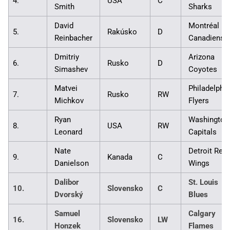
4.
USA
C
Smith
Sharks
David
Montréal
5.
Rakúsko
D
Reinbacher
Canadiens
Dmitriy
Arizona
6.
Rusko
D
Simashev
Coyotes
Matvei
Philadelphia
7.
Rusko
RW
Michkov
Flyers
Ryan
Washington
8.
USA
RW
Leonard
Capitals
Nate
Detroit Red
9.
Kanada
C
Danielson
Wings
Dalibor
St. Louis
10.
Slovensko
C
Dvorský
Blues
Samuel
Calgary
16.
Slovensko
LW
Honzek
Flames