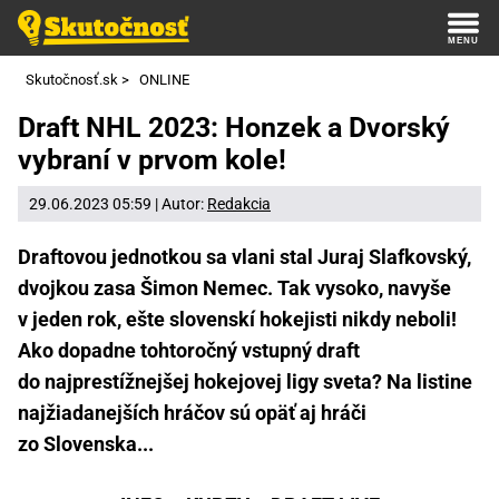
Skutočnosť.sk
>
ONLINE
Draft NHL 2023: Honzek a Dvorský
vybraní v prvom kole!
29.06.2023 05:59 | Autor:
Redakcia
Draftovou jednotkou sa vlani stal Juraj Slafkovský,
dvojkou zasa Šimon Nemec. Tak vysoko, navyše
v jeden rok, ešte slovenskí hokejisti nikdy neboli!
Ako dopadne tohtoročný vstupný draft
do najprestížnejšej hokejovej ligy sveta? Na listine
najžiadanejších hráčov sú opäť aj hráči
zo Slovenska...