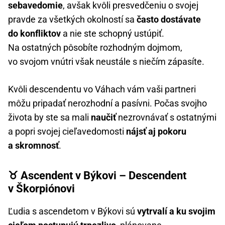
sebavedomie
, avšak kvôli presvedčeniu o svojej
pravde za všetkých okolností sa
často dostávate
do konfliktov
a nie ste schopný ustúpiť.
Na ostatných pôsobíte rozhodným dojmom,
vo svojom vnútri však neustále s niečím zápasíte.
Kvôli descendentu vo Váhach vám vaši partneri
môžu pripadať nerozhodní a pasívni. Počas svojho
života by ste sa mali
naučiť
nezrovnávať s ostatnými
a popri svojej cieľavedomosti
nájsť aj pokoru
a skromnosť
.
♉ Ascendent v Býkovi – Descendent
v Škorpiónovi
Ľudia s ascendetom v Býkovi sú
vytrvalí a ku svojim