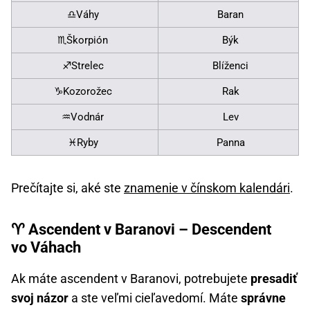
♎Váhy
Baran
♏Škorpión
Býk
♐Strelec
Blíženci
♑Kozorožec
Rak
♒Vodnár
Lev
♓Ryby
Panna
Prečítajte si, aké ste
znamenie v čínskom kalendári
.
♈ Ascendent v Baranovi – Descendent
vo Váhach
Ak máte ascendent v Baranovi, potrebujete
presadiť
svoj názor
a ste veľmi cieľavedomí. Máte
správne