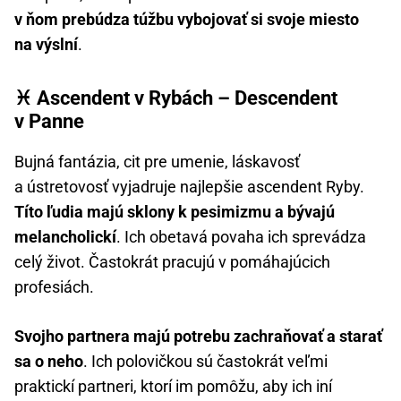
v ňom prebúdza túžbu vybojovať si svoje miesto
na výslní
.
♓ Ascendent v Rybách – Descendent
v Panne
Bujná fantázia, cit pre umenie, láskavosť
a ústretovosť vyjadruje najlepšie ascendent Ryby.
Títo ľudia majú sklony k pesimizmu a bývajú
melancholickí
. Ich obetavá povaha ich sprevádza
celý život. Častokrát pracujú v pomáhajúcich
profesiách.
Svojho partnera majú potrebu zachraňovať a starať
sa o neho
. Ich polovičkou sú častokrát veľmi
praktickí partneri, ktorí im pomôžu, aby ich iní