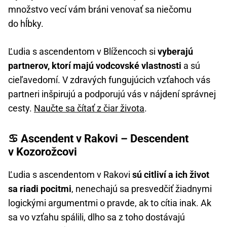
množstvo vecí vám bráni venovať sa niečomu
do hĺbky.
Ľudia s ascendentom v Blížencoch si
vyberajú
partnerov, ktorí majú vodcovské vlastnosti
a sú
cieľavedomí. V zdravých fungujúcich vzťahoch vás
partneri inšpirujú a podporujú vás v nájdení správnej
cesty.
Naučte sa čítať z čiar života
.
♋ Ascendent v Rakovi – Descendent
v Kozorožcovi
Ľudia s ascendentom v Rakovi
sú citliví a ich život
sa riadi pocitmi
, nenechajú sa presvedčiť žiadnymi
logickými argumentmi o pravde, ak to cítia inak. Ak
sa vo vzťahu spálili, dlho sa z toho dostávajú