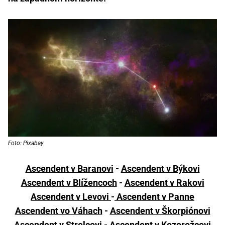
Foto: Pixabay
Ascendent v Baranovi
-
Ascendent v Býkovi
Ascendent v Blížencoch
-
Ascendent v Rakovi
Ascendent v Levovi
-
Ascendent v Panne
Ascendent vo Váhach
-
Ascendent v Škorpiónovi
Ascendent v Strelcovi
-
Ascendent v Kozorožcovi