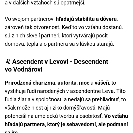
a v ďalších vzťahoch sú opatrnejší.
Vo svojom partnerovi
hľadajú stabilitu a dôveru
,
zároveň tak otvorenosť. Keď to vo vzťahu dostanú,
sú z nich skvelí partneri, ktorí vytvárajú pocit
domova, tepla a o partnera sa s láskou starajú.
♌ Ascendent v Levovi - Descendent
vo Vodnárovi
Prirodzená charizma
,
autorita
,
moc
a
vášeň
, to
vystihuje ľudí narodených v ascendentne Leva. Títo
ľudia žiaria v spoločnosti a nedajú sa prehliadnuť, to
však môže niesť aj riziko domýšľavosti. Majú
potenciál na umeleckú tvorbu a osobitosť.
Vo vzťahu
hľadajú partnera, ktorý je sebavedomí, ale podmaní
sa im
.