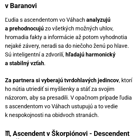
v Baranovi
Ľudia s ascendentom vo Váhach
analyzujú
a prehodnocujú
zo všetkých možných uhlov,
hromadia fakty a informácie až potom vyhodnotia
nejaké závery, neradi sa do niečoho ženú po hlave.
Sú inteligentní a zdvorilí,
hľadajú harmonický
a stabilný vzťah
.
Za partnera si vyberajú tvrdohlavých jedincov
, ktorí
ho nútia utriediť si myšlienky a stáť za svojim
názorom, aby sa presadili. V opačnom prípade ľudia
s ascendentom vo Váhach ustupujú a to vedie
k nespokojnosti na obidvoch stranách.
♏ Ascendent v Škorpiónovi - Descendent