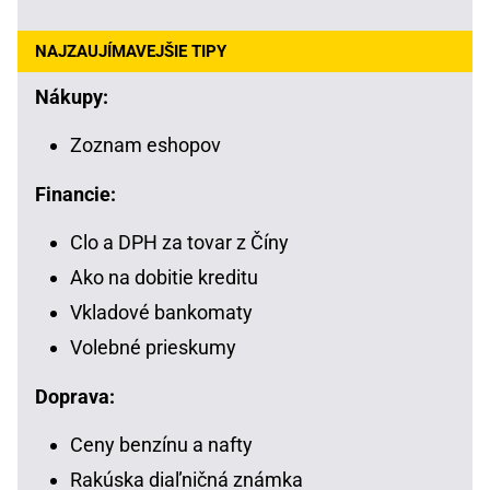
NAJZAUJÍMAVEJŠIE TIPY
Nákupy:
Zoznam eshopov
Financie:
Clo a DPH za tovar z Číny
Ako na dobitie kreditu
Vkladové bankomaty
Volebné prieskumy
Doprava:
Ceny benzínu a nafty
Rakúska diaľničná známka