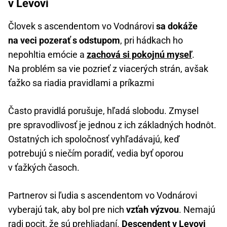
v Levovi
Človek s ascendentom vo Vodnárovi
sa dokáže
na veci pozerať s odstupom
, pri hádkach ho
nepohltia emócie a
zachová si pokojnú myseľ
.
Na problém sa vie pozrieť z viacerých strán, avšak
ťažko sa riadia pravidlami a príkazmi
Často pravidlá porušuje, hľadá slobodu. Zmysel
pre spravodlivosť je jednou z ich základných hodnôt.
Ostatných ich spoločnosť vyhľadávajú, keď
potrebujú s niečím poradiť, vedia byť oporou
v ťažkých časoch.
Partnerov si ľudia s ascendentom vo Vodnárovi
vyberajú tak, aby bol pre nich
vzťah výzvou
. Nemajú
radi pocit, že sú prehliadaní.
Descendent v Levovi