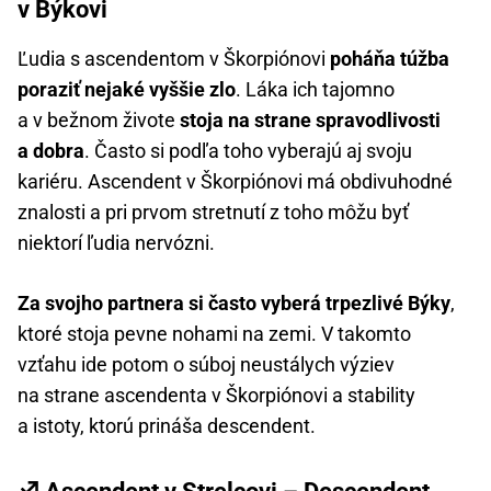
v Býkovi
Ľudia s ascendentom v Škorpiónovi
poháňa túžba
poraziť nejaké vyššie zlo
. Láka ich tajomno
a v bežnom živote
stoja na strane spravodlivosti
a dobra
. Často si podľa toho vyberajú aj svoju
kariéru. Ascendent v Škorpiónovi má obdivuhodné
znalosti a pri prvom stretnutí z toho môžu byť
niektorí ľudia nervózni.
Za svojho partnera si často vyberá trpezlivé Býky
,
ktoré stoja pevne nohami na zemi. V takomto
vzťahu ide potom o súboj neustálych výziev
na strane ascendenta v Škorpiónovi a stability
a istoty, ktorú prináša descendent.