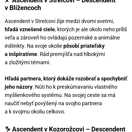
♐ Ascendent v Strelcovi – Descendent
v Blížencoch
Ascendent v Strelcovi žije medzi dvomi svetmi,
hľadá vznešené ciele
, ktorých je ale okolo neho príliš
veľa a zároveň ho ovládajú pozemské a animálne
inštinkty. Na svoje okolie
pôsobí priateľsky
a inšpiratívne
. Rád premýšľa nad hlbokými
a zložitými témami.
Hľadá partnera, ktorý dokáže rozobrať a spochybniť
jeho názory
. Núti ho k preskúmavaniu vlastného
myšlienkového systému. Na svojej ceste sa má
naučiť nebyť povýšený na svojho partnera
a k svojmu okoliu celkovo.
♑ Ascendent v Kozorožcovi – Descendent