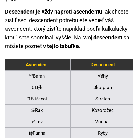
Descendent je vždy naproti ascendentu
, ak chcete
zistiť svoj descendent potrebujete vedieť váš
ascendent, ktorý zistíte napríklad podľa kalkulačky,
ktorú sme spomínali vyššie. Na svoj
descendent
sa
môžete pozrieť
v tejto tabuľke
.
Ascendent
Descendent
♈Baran
Váhy
♉Býk
Škorpión
♊Blíženci
Strelec
♋Rak
Kozorožec
♌Lev
Vodnár
♍Panna
Ryby