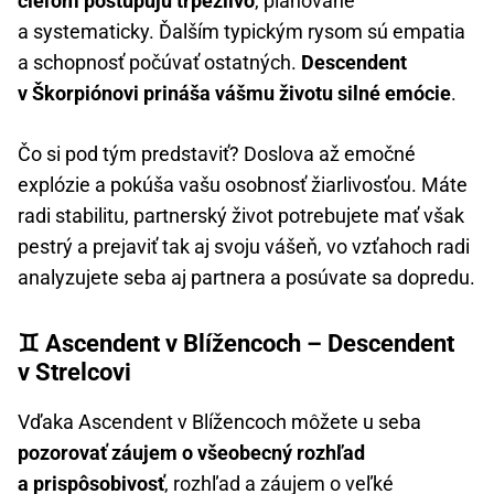
cieľom postupujú trpezlivo
, plánovane
a systematicky. Ďalším typickým rysom sú empatia
a schopnosť počúvať ostatných.
Descendent
v Škorpiónovi prináša vášmu životu silné emócie
.
Čo si pod tým predstaviť? Doslova až emočné
explózie a pokúša vašu osobnosť žiarlivosťou. Máte
radi stabilitu, partnerský život potrebujete mať však
pestrý a prejaviť tak aj svoju vášeň, vo vzťahoch radi
analyzujete seba aj partnera a posúvate sa dopredu.
♊ Ascendent v Blížencoch – Descendent
v Strelcovi
Vďaka Ascendent v Blížencoch môžete u seba
pozorovať záujem o všeobecný rozhľad
a prispôsobivosť
, rozhľad a záujem o veľké