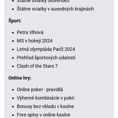
Štátne sviatky Slovensko
Štátne sviatky v susedných krajinách
Šport:
Petra Vlhová
MS v hokeji 2024
Letná olympiáda Paríž 2024
Prehľad športových udalostí
Clash of the Stars 7
Online hry:
Online poker - pravidlá
Výherné kombinácie v pokri
Bonusy bez vkladu v kasíne
Free spiny v online kasíne