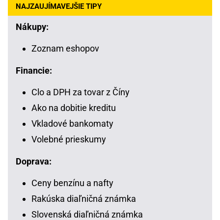
NAJZAUJÍMAVEJŠIE TIPY
Nákupy:
Zoznam eshopov
Financie:
Clo a DPH za tovar z Číny
Ako na dobitie kreditu
Vkladové bankomaty
Volebné prieskumy
Doprava:
Ceny benzínu a nafty
Rakúska diaľničná známka
Slovenská diaľničná známka