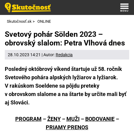
Skutočnosť.sk
>
ONLINE
Svetový pohár Sölden 2023 –
obrovský slalom: Petra Vlhová dnes
28.10.2023 14:21 | Autor:
Redakcia
Posledný októbrový víkend štartuje už 58. ročník
Svetového pohára alpských lyžiarov a lyžiarok.
V rakúskom Soeldene sa pôjdu preteky
v obrovskom slalome a na štarte by určite mali byť
aj Slováci.
PROGRAM
–
ŽENY
–
MUŽI
–
BODOVANIE
–
PRIAMY PRENOS