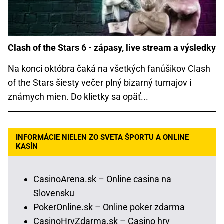
Clash of the Stars 6 - zápasy, live stream a výsledky
Na konci októbra čaká na všetkých fanúšikov Clash
of the Stars šiesty večer plný bizarný turnajov i
známych mien. Do klietky sa opäť...
INFORMÁCIE NIELEN ZO SVETA ŠPORTU A ONLINE
KASÍN
CasinoArena.sk – Online casina na
Slovensku
PokerOnline.sk – Online poker zdarma
CasinoHryZdarma.sk – Casino hry