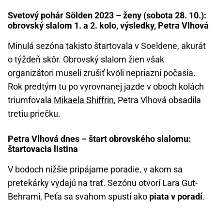
Svetový pohár Sölden 2023 – ženy (sobota 28. 10.):
obrovský slalom 1. a 2. kolo, výsledky, Petra Vlhová
Minulá sezóna takisto štartovala v Soeldene, akurát
o týždeň skôr. Obrovský slalom žien však
organizátori museli zrušiť kvôli nepriazni počasia.
Rok predtým tu po vyrovnanej jazde v oboch kolách
triumfovala
Mikaela Shiffrin
, Petra Vlhová obsadila
tretiu priečku.
Petra Vlhová dnes – štart obrovského slalomu:
štartovacia listina
V bodoch nižšie pripájame poradie, v akom sa
pretekárky vydajú na trať. Sezónu otvorí Lara Gut-
Behrami, Peťa sa svahom spustí ako
piata v poradí
.