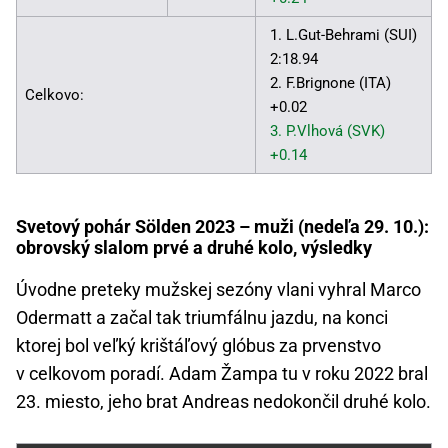
1. L.Gut-Behrami (SUI)
2:18.94
2. F.Brignone (ITA)
Celkovo:
+0.02
3. P.Vlhová (SVK)
+0.14
Svetový pohár Sölden 2023 – muži (nedeľa 29. 10.):
obrovský slalom prvé a druhé kolo, výsledky
Úvodne preteky mužskej sezóny vlani vyhral Marco
Odermatt a začal tak triumfálnu jazdu, na konci
ktorej bol veľký krištáľový glóbus za prvenstvo
v celkovom poradí. Adam Žampa tu v roku 2022 bral
23. miesto, jeho brat Andreas nedokončil druhé kolo.