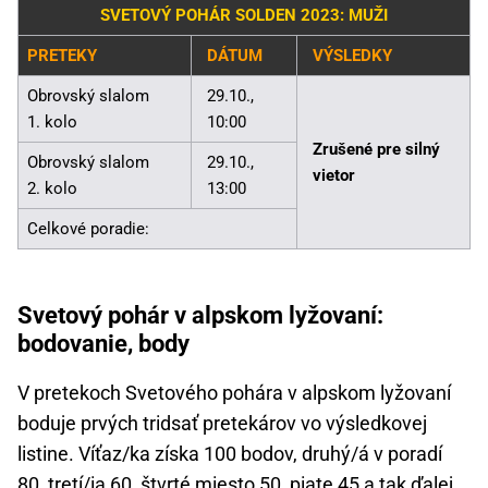
SVETOVÝ POHÁR SOLDEN 2023: MUŽI
PRETEKY
DÁTUM
VÝSLEDKY
Obrovský slalom
29.10.,
1. kolo
10:00
Zrušené pre silný
Obrovský slalom
29.10.,
vietor
2. kolo
13:00
Celkové poradie:
Svetový pohár v alpskom lyžovaní:
bodovanie, body
V pretekoch Svetového pohára v alpskom lyžovaní
boduje prvých tridsať pretekárov vo výsledkovej
listine. Víťaz/ka získa 100 bodov, druhý/á v poradí
80, tretí/ia 60, štvrté miesto 50, piate 45 a tak ďalej