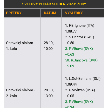
SVETOVÝ POHÁR SOLDEN 2023: ŽENY
PRETEKY
DÁTUM
VÝSLEDKY
1. F.Brignone (ITA)
1:08.77
2. S.Hector (SWE)
Obrovský slalom -
28.10.,
+0.50
1. kolo
10:00
3. P.Vlhová (SVK)
+0.63
50. R.Jančová (SVK)
+9.09
1. L.Gut-Behrami (SUI)
1:09.44
Obrovský slalom -
28.10.,
2. P.Moltzan (USA)
2. kolo
13:00
+0.05
3. P.Vlhová (SVK)
+0.24