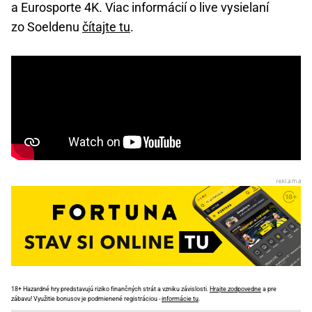
a Eurosporte 4K. Viac informácií o live vysielaní
zo Soeldenu
čítajte tu
.
18+ Hazardné hry predstavujú riziko finančných strát a vzniku závislosti.
Hrajte zodpovedne
a pre
zábavu! Využitie bonusov je podmienené registráciou -
informácie tu
.